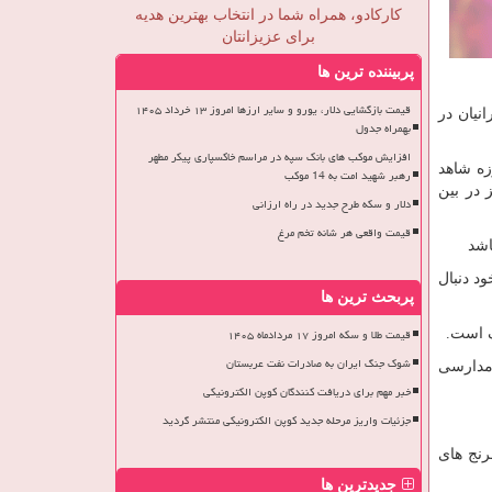
کارکادو، همراه شما در انتخاب بهترین هدیه
برای عزیزانتان
پربیننده ترین ها
قیمت بازگشایی دلار، یورو و سایر ارزها امروز ۱۳ خرداد ۱۴۰۵
نیان در
بهمراه جدول
افزایش موکب های بانک سپه در مراسم خاکسپاری پیکر مطهر
زه شاهد
رهبر شهید امت به 14 موکب
در بین
دلار و سکه طرح جدید در راه ارزانی
قیمت واقعی هر شانه تخم مرغ
اشد
د دنبال
پربحث ترین ها
قیمت طلا و سکه امروز ۱۷ مردادماه ۱۴۰۵
شوک جنگ ایران به صادرات نفت عربستان
 مدارسی
خبر مهم برای دریافت کنندگان کوپن الکترونیکی
جزئیات واریز مرحله جدید کوپن الکترونیکی منتشر گردید
نج های
جدیدترین ها