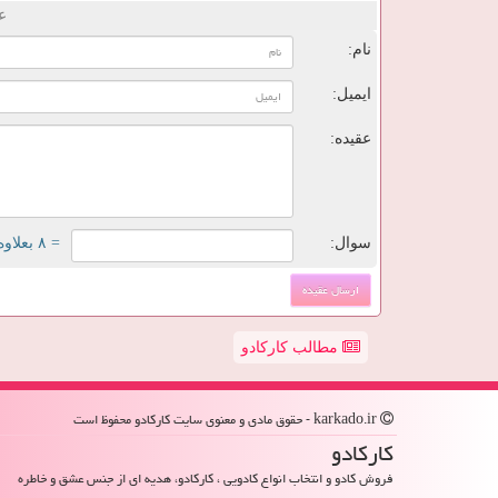
ع
نام:
ایمیل:
عقیده:
سوال:
= ۸ بعلاوه ۳
مطالب کارکادو
karkado.ir - حقوق مادی و معنوی سایت كاركادو محفوظ است
كاركادو
فروش کادو و انتخاب انواع کادویی ، کارکادو، هدیه ای از جنس عشق و خاطره