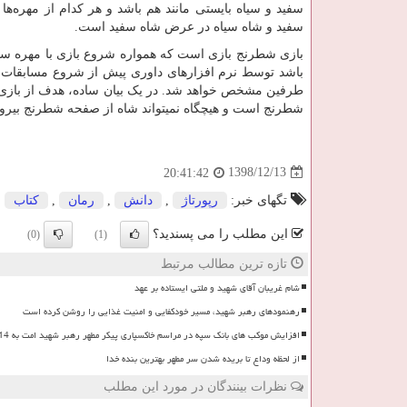
سفید و سیاه بایستی مانند هم باشد و هر کدام از مهره‌
سفید و شاه سیاه در عرض شاه سفید است.
بازی شطرنج بازی است که همواره شروع بازی با مهره سف
باشد توسط نرم افزارهای داوری پیش از شروع مسابقات 
طرفین مشخص خواهد شد. در یک بیان ساده، هدف از بازی 
شطرنج است و هیچگاه نمیتواند شاه از صفحه شطرنج بیرون 
1398/12/13
20:41:42
تگهای خبر:
رپورتاژ
,
دانش
,
رمان
,
كتاب
این مطلب را می پسندید؟
(0)
(1)
تازه ترین مطالب مرتبط
شام غریبان آقای شهید و ملتی ایستاده بر عهد
رهنمودهای رهبر شهید، مسیر خودکفایی و امنیت غذایی را روشن کرده است
افزایش موکب های بانک سپه در مراسم خاکسپاری پیکر مطهر رهبر شهید امت به 14 موکب
از لحظه وداع تا بریده شدن سر مطهر بهترین بنده خدا
نظرات بینندگان در مورد این مطلب