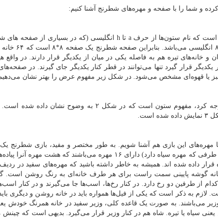
ه و شما را با صفحه و مهره‌های شطرنج آشنا کنیم:
a
تا
h
انگلیسی (که در بسیاری از صفحه های ش
حروف کوچک استفاده می‌شود) و نام ردیف‌ها از عدد ۱ تا
 و خانه‌های تیره هم به فاصله یکی در میان از یکدیگر قرار دارند. در واقع هی
ر یکدیگر قرار گیرد تنها می‌توانند در قطر کنار یکدیگر جای گیرند. در صفحه‌ه
سبز یا قهوه‌ای مشخص می‌شود. در شکل زیر مفهوم عرض را بهتر نشان می‌دهیم
مفهوم مهم دیگری که در صفحه شطرنج بایستی به آن توجه کرد، مفهوم ستون است که در شکل ۲ به وضوح نشا
ست.
 مهره‌های این بازی هم آشنا شویم. به طور مختصر و مفید، بازی شطرنج یک 
نفره است که هر کدام از طرفین (طرفی که مهره سفید و طرفی که مهره سیاه دارد) دارای ۱۶ مهره می‌باشند که هشت مه
ده می‌شوند و همواره خانه گوشه پایینی سمت راست برای هر طرف خانه‌ای به رنگ روشن است.
م از طرفین دو رخ دارد. در کنار رخ‌ها، اسب‌ها جا می‌گیرند و در کنار اسب‌ها
. لازم به ذکر است که یکی از فیل‌ها همواره باید در خانه روشن و دیگری باید 
 وزیر می‌باشند. به صورت یک قاعده کلی، وزیر سفید در خانه همرنگ خودش یع
عنی سیاه یا تیره. شاه هم در کنار وزیر قرار می‌گیرد. بدیهی است که چینش م