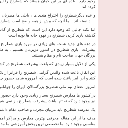
وجود دارد . عده ای بر این گمان هستند که شطرنج را ایرا
کرده اند.
و عده دیگرشطرنج را اختراع هندی ها ، بابلی ها مصریان ،
… دانسته اند . اما آنچه که بیش از همه واضح است شطرنج
اما نکته جالبی که وجود دارد این است که شطرنج از گذش
گذشته بازی کردن شطرنج در قهوه خانه ها بوده است
در دهه های جدید شبحه های زیادی در مورد بازی شطرنج به
پیشرفت بازی شطرنج در کشور عزیزمان هستیم . به طور
بزرگان جهان صاحب نام و مقام هستند.
یکی از دلایل بسیار زیادی که باعث پیشرفت شطرنج در 
این اتفاق باعث شده والدین گرامی شطرنج را فراتر از یک
کنند و این امر باعث شده است که امروزه شاهد حضور چند
امروز اعضای تیم ملی شطرنج بزرگسالان ایران را جوانانی با میانگین سنی ۱۵ تا ۱۸ سال تشکیل داده اند و ا
در کشور ما مدارس شطرنج بسیار زیادی وجود دارد حضور 
نیز وجود دارد که نه تنها باعث پیشرفت شطرنج باز نمی ش
یک مدرسه شطرنج باید مربیان مجرب و صاحب مقام داشته باش
هدف ما از این مقاله معرفی بهترین مدارس و مراکز آ
مناسبی وجود دارد اما تخصصی ترین بخش آموزشی ما مد