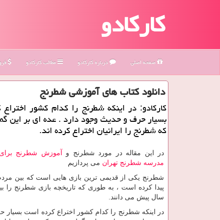
کارکادو
صفحه اصلی
درباره كاركادو
مطالب كاركادو
فروش
دانلود كتاب های آموزشی شطرنج
كاركادو: در اینكه شطرنج را كدام كشور اختراع
بسیار حرف و حدیث وجود دارد . عده ای بر این گ
كه شطرنج را ایرانیان اختراع كرده اند.
در این مقاله در مورد شطرنج و
آموزش شطرنج برای 
مدرسه شطرنج تهران
می پردازیم
شطرنج یکی از قدیمی ترین بازی هایی است که بین مردم
سال پیش می دانند.
در اینکه شطرنج را کدام کشور اختراع کرده است بسیار 