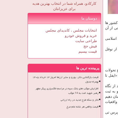
کارکادو، همراه شما در انتخاب بهترین هدیه
برای عزیزانتان
دوستان ما
 كشور ها
ی از آن
انتخابات مجلس ، کاندیدای مجلس
خرید و فروش خودرو
 اسلامی
طراحی سایت
فیش حج
) از نوفل
قیمت بیسیم
پربیننده ترین ها
 تحولات
 «ایفل تا
قیمت بازگشایی دلار، یورو و سایر ارزها امروز ۱۳ خرداد ۱۴۰۵
بهمراه جدول
از نگاه
افزایش موکب های بانک سپه در مراسم خاکسپاری پیکر مطهر
 به ثبت
رهبر شهید امت به 14 موکب
ان دهیم
دلار و سکه طرح جدید در راه ارزانی
واقعیات
قیمت واقعی هر شانه تخم مرغ
وی رفته و تا دوشنبه ۲۱ بهمن روی آنتن پرس تی