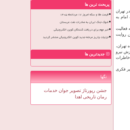
پربحث ترین ها
ر تهران
قیمت طلا و سکه امروز ۱۷ مردادماه ۱۴۰۵
امام به
شوک جنگ ایران به صادرات نفت عربستان
 فعالیت
خبر مهم برای دریافت کنندگان کوپن الکترونیکی
ن روایت
جزئیات واریز مرحله جدید کوپن الکترونیکی منتشر گردید
انشگاه تهران،
زش نیرو
جدیدترین ها
 خاطرات
یر فكری
تگها
جشن
رپورتاژ
تصویر
جوان
خدمات
رمان
تاریخی
اهدا