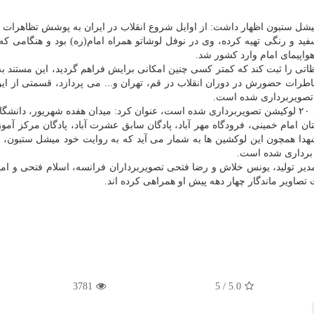
 میشل ستبون اظهار داشت: از اوایل شروع انقلاب در ایران به پوشش تظاهرات د
ید و رنگی تهیه كرده، وی در نوفل لوشاتو همراه امام(ره) بود و هنگامی كه 
واپیمای امام وارد كشور شد.
لحظاتی را ثبت كند كه كمتر كسی چنین امكانی برایش فراهم گردید، این مستند به
ات حضورش در دوران انقلاب در قم، تهران و... می پردازد، قسمتی از ای
 تصویربرداری شده است.
فكری با اشاره به اینكه در بخش ایران در تهران و قم حدود ۲۰ لوكیشن تصویربرداری شده است، عنوان كرد: میدان هفده شهریور، د
ن امام خمینی، فرودگاه مهر آباد، پادگان سابق عشرت آباد، پادگان مركز آمو
 شهدا همچون این لوكشین ها به شمار می آید كه به روایت خود میشل ستبون،
 برداری شده است.
دیر تولید، یونس خلاش و رضا فتحی تصویربرداران فرانسه، اسلام فتحی و ام
 تصاویر ماندگار چهار دهه پیش او همراهی كرده اند.
3781
5
/
5.0