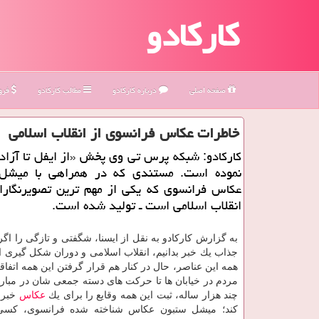
کارکادو
صفحه اصلی
درباره كاركادو
مطالب كاركادو
فروش
خاطرات عكاس فرانسوی از انقلاب اسلامی
كاركادو: شبكه پرس تی وی پخش «از ایفل تا آزادی
نموده است. مستندی كه در همراهی با میشل
عكاس فرانسوی كه یكی از مهم ترین تصویرنگارا
انقلاب اسلامی است ـ تولید شده است.
به گزارش كاركادو به نقل از ایسنا، شگفتی و تازگی را اگ
جذاب یك خبر بدانیم، انقلاب اسلامی و دوران شكل گیری ا
همه این عناصر، حال در كنار هم قرار گرفتن این همه اتفا
مردم در خیابان ها تا حركت های دسته جمعی شان در مبارزه
چند هزار ساله، ثبت این همه وقایع را برای یك
عكاس
خبری
كند؛ میشل ستبون عكاس شناخته شده فرانسوی، كسی 