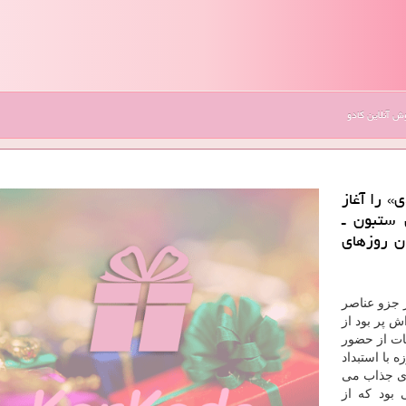
 آنلاین کادو
» را آغاز
 ستبون ـ
ن روزهای
ر جزو عناصر
ش پر بود از
قات از حضور
 با استبداد
 جذاب می
بود كه از