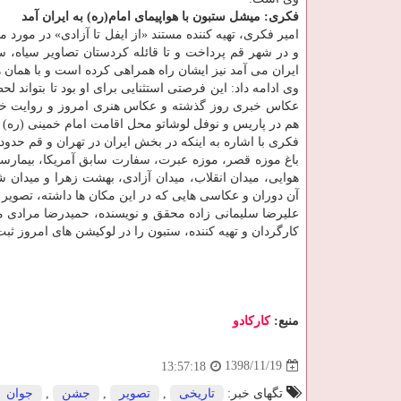
فكری: میشل ستبون با هواپیمای امام(ره) به ایران آمد
امیر فكری، تهیه كننده مستند «از ایفل تا آزادی» در مورد
و در شهر قم پرداخت و تا قائله كردستان تصاویر سیاه، سف
ایران می آمد نیز ایشان راه همراهی كرده است و با همان ه
وی ادامه داد: این فرصتی استثنایی برای او بود تا بتواند 
عكاس خبری روز گذشته و عكاس هنری امروز و روایت خاطر
هم در پاریس و نوفل لوشاتو محل اقامت امام خمینی (ره)
باغ موزه قصر، موزه عبرت، سفارت سابق آمریكا، بیمارستا
هوایی، میدان انقلاب، میدان آزادی، بهشت زهرا و میدان
آن دوران و عكاسی هایی كه در این مكان ها داشته، تصویر
علیرضا سلیمانی زاده محقق و نویسنده، حمیدرضا مرادی م
كارگردان و تهیه كننده، ستبون را در لوكیشن های امروز ثبت
منبع:
كاركادو
1398/11/19
13:57:18
تگهای خبر:
تاریخی
,
تصویر
,
جشن
,
جوان