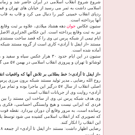
شروع شروع انقلاب اسلامی در ایران حاضر شد و زمانی
اسلامی داشت به ثمر می رسید از خیابان های تهران و قم 
ردپای انقلاب خمینی كبیر را دنبال می كرد و قاب به قاب
آنها پرداخته است.
ستبون عكاس
جوان
دهه هشتاد میلادی، علاوه بر ثبت وقایع 
نیز به ثبت وقایع پرداخته است. این عكاس الجزایری الاصل
ایام تیمی از شبكه پرس تی وی را كه قصد ساخت مستندی 
مستند «از ایفل تا آزادی» كاری است از گروه مستند شبك
آماده شده است.
ستبون در این ایام حدود ۳۰ هزار ع
لوشاتو تا تهران و پیروزی انقلاب اسلامی در بهمن ۵۷ می گوید.
«از ایفل تا آزادی»؛ خط بطلانی بر تلاش آنها كه واقعیات انق
روح الله رضایی ـ مدیر تولید مستند شبكه برون مرزی پ
اصلی انقلاب از سال ۵۷ درگیر این ماجر
آزادی» روایت وی از جریانات انقلاب است.
وی هدف شبكه پرس تی وی از ساخت این مستند را بین الملل
فردی كه ایرانی نیست و هیچ وابستگی احساسی، فكری و دین
رسانده است، به مرور وقایع آن دوران بپردازد. نقطه قوت ا
كه تصویری كه از انقلاب اسلامی كشیده می شود توسط یك ع
این انقلاب را انكار كنند.
وی است.