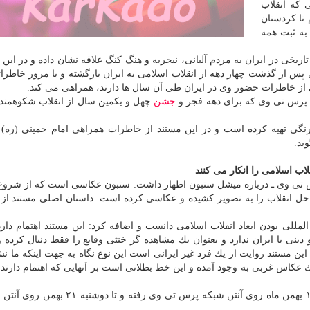
 كه انقلاب
تا كردستان
 به ثبت همه
تاریخی در ایران به مردم آلبانی، نیجریه و هنگ كنگ علاقه نشان داده و در این
 پس از گذشت چهار دهه از انقلاب اسلامی به ایران بازگشته و با مرور خاطرات
از خاطرات حضور وی در ایران طی آن سال ها دارند، همراهی می كند.
ه پرس تی وی كه برای دهه فجر و
جشن
چهل و یكمین سال از انقلاب شكوهمند
كس سیاه و سفید و رنگی تهیه كرده است و در این مستند از خاطرات همراهی امام خمینی (ره
لاب اسلامی را انكار می كنند
رس تی وی ـ درباره میشل ستبون اظهار داشت: ستبون عكاسی است كه از شروع
ا بوده و تمام مراحل انقلاب را به تصویر كشیده و عكاسی كرده است. داستان اصلی مستند از
ی بودن ابعاد انقلاب اسلامی دانست و اضافه كرد: این مستند اهتمام دارد 
ی با ایران ندارد و بعنوان یك مشاهده گر خنثی وقایع را فقط دنبال كرده و
ین مستند روایت از یك فرد غیر ایرانی است این نوع نگاه به جهت اینكه ما نش
كاس غربی به وجود آمده و این خط بطلانی است بر آنهایی كه اهتمام دارند 
رضایی اظهار داشت: مستند «از ایفل تا آزادی» از جمعه ۱۸ بهمن ماه روی آنتن شبكه پرس تی 