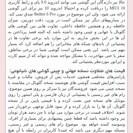
حالا نیز دارندگان این گوشی می‌ توانند اندروید 9.0 پای و رابط کاربری
MIUI 10 را دریافت کرده و احتمالا اندروید 10 نیز برای این گوشی
ارائه می شود، ولی این موضوع در مورد Redmi 6 Pro صدق نمی‌ کند.
در سناریوهای دیگر نیز ممکن است در وزن، دقت دوربین، میزان
حافظه رم و همچنین حافظه داخلی، تفاوت ‌هایی بین گوشی های
گلوبال یا جهانی و چینی وجود داشته باشد که البته قصد پرداختن به
آن ها در این بخش نداریم. به این موارد باید برخی تفاوت‌ ها در
پشتیبانی از باندهای شبکه‌ های مخابراتی را هم اضافه کرد که بسیار
مهم می باشد. این یعنی ممکن است گوشی شما در برخی مناطق،
سفر یا حتی مهاجرت، با مشکل مواجه شده و نتواند که از سیم کارت
و اپراتور موردنظر پشتیبانی کند.
قیمت های متفاوت نسخه جهانی و چینی گوشی های شیائومی:
پارامترهای مختلفی همچون خدمات پس از فروش، مالیات و غیره
سبب افزایش قیمت گوشی های هوشمند نسخه گلوبال در مقایسه با
نسخه چینی می‌ شود. فروشندگان نیز با تمرکز بر روی همین موضوع،
رام های غیر رسمی با پشتیبانی از زبان فارسی و پلی استور را روی
موبایل های نسخه چین نصب کرده و با قیمتی پایین ‌تر از نسخه
گلوبال، آن ها را به بازار کرده و از سود قابل توجهی برخوردار می
شوند. اختلاف قیمت در برخی موارد می‌ تواند تا چن دصد هزار تومان
نیز وجود داشته باشد که قطعا چنین پیشنهادی برای بسیاری از افراد،
وسوسه ‌کننده خواهد بود. موضوع رام های رسمی و غیر رسمی،
مسئله مهم دیگری می باشد که عمدتا کاربران در رابطه با آن هیچ