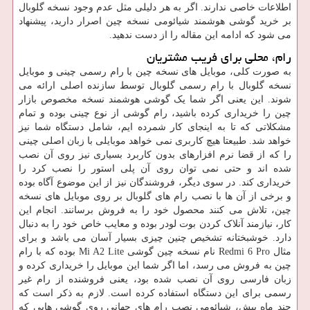
اطلاعات خاصی ندارند. اگر به هر دلیلی مثل عدم وجود نسخه گلوبال
بر خرید گوشی هوشمند شیائومی نسخه چین اصرار دارید، پیشنهاد
می شود که ادامه این مقاله را از دست ندهید.
رام، محلی برای فریب مشتریان
به صورت کلی، موبایل های نسخه چین با رام رسمی چینی و موبایل
نسخه گلوبال با رام رسمی گلوبال توسط سازنده اصلی ارائه می‌
شوند. این یعنی اگر شما یک گوشی هوشمند نسخه مخصوص بازار
چین را خریداری کرده باشید، رام گوشی از نوع چینی بوده و تمام
مشکلاتی که تا به اینجای کار شمرده ایم، شامل دستگاه شما نیز
خواهد شد. طبیعتا هیچ کاربری نمی‌ خواهد موبایلی با زبان اصلی چینی
را که از قضا نرم افزارهای بدون کاربرد بسیاری نیز روی آن نصب
شده ‌اند و حتی نمی ‌توان روی آن پلی استور را نصب کرد را
خریداری کند. در سوی دیگر، فروشندگان نیز از این موضوع آگاه بوده
و برخی از آن ها با نصب رام‌ های گلوبال بر روی موبایل های نسخه
چین، تلاش می ‌کنند محصول خود را به فروش برسانند. انجام این
کار، نیازمند آنلاک کردن بوت لودر بوده و معایب خاص خود را به دنبال
دارد. خوشبختانه تشخیص چنین چیزی بسیار آسان می باشد و برای
مثال Redmi 6 Pro نام نسخه چین گوشی Mi A2 Lite بوده که با رام
چین به فروش می‌ رسد، اما اگر شما این موبایل را خریداری کرده و
زبان فارسی روی آن نصب شده بود، یعنی فروشنده از رام غیر
رسمی برای این دستگاه استفاده کرده است. لازم به ذکر است که
چند ماه پیش، شیائومی نصب رام های جهانی روی گوشی هایی که