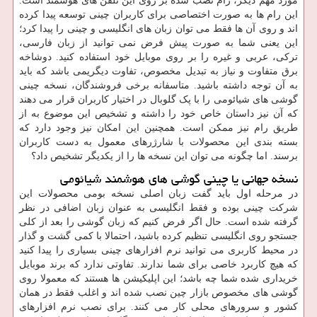
مورد مهم دیگر، رام نصب ‌شده بر روی این تلفن های هوشمند است.
این رام ‌ها به صورت اختصاصی برای کاربران چینی توسعه پیدا کرده‌
اند و روی آن ها فقط می ‌توان زبان‌ های انگلیسی و چینی را پیدا کرد؛
این یعنی شما به صورت پیش‌ فرض نمی‌ توانید از زبان فارسی،
ترکی، عربی و غیره را بر روی موبایل خود استفاده کنید. دوشاخه
برق متفاوت و نیاز به تبدیل مخصوص، تفاوت دیگریمی باشد که باید
به آن توجه داشته باشید. متاسفانه برخی فروشندگان، نسخه چینی
گوشی های شیائومی را با پک گلوبال در اختیار کاربران قرار می‌ ‌دهند
که آن نیز داستان خاص خود را داشته و تشخیص این موضوع به از
طریق رام نیز ممکن است. همچنین این امکان نیز وجود دارد که
بسته ‌بندی این محصولات با شارژرهای معمول به دست کاربران
برسند. اما چگونه می ‌توان این نسخه ‌ها را از یکدیگر تشخیص داد؟
نسخه جهانی یا چینی گوشی های هوشمند شیائومی
در مرحله اول باید گفت زبان اصلی نسخه بومی محصولات این
شرکت چینی بوده و فقط انگلیسی به عنوان زبان اضافی در نظر
گرفته شده است. حال اگر فرض کنیم که زبان گوشی را بعد از کلی
جستجو روی انگلیسی تنظیم کرده باشید، احتمالا با کمی گشت و گذار
در محیط کاربری می‌ توانید نرم افزارهای چینی بسیاری را پیدا کنید
که هیچ کاربرد خاصی برای شما ندارند. تفاوتی ندارد که برند موبایل
خریداری شده شما چه باشد؛ این اپلیکیشن ها هستند که معمولا روی
گوشی های مخصوص بازار چین نصب شده‌ اند و اغلب فقط در همان
کشور و سرورهای محلی کار می ‌کنند. برای نصب نرم افزارهای