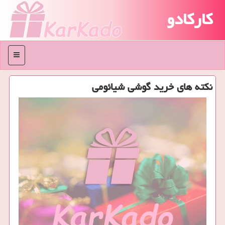
کارکادو
منو
نكته های خرید گوشی شیائومی