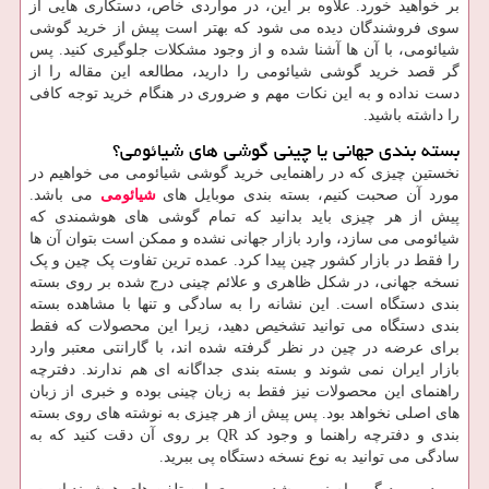
بر خواهید خورد. علاوه بر این، در مواردی خاص، دستکاری‌ هایی از
سوی فروشندگان دیده می ‌شود که بهتر است پیش از خرید گوشی
شیائومی، با آن ها آشنا شده و از وجود مشکلات جلوگیری کنید. پس
گر قصد خرید گوشی شیائومی را دارید، مطالعه این مقاله را از
دست نداده و به این نکات مهم و ضروری در هنگام خرید توجه کافی
را داشته باشید.
بسته بندی جهانی یا چینی گوشی های شیائومی؟
نخستین چیزی که در راهنمایی خرید گوشی شیائومی می ‌خواهیم در
مورد آن صحبت کنیم، بسته ‌بندی موبایل های
شیائومی
می باشد.
پیش از هر چیزی باید بدانید که تمام گوشی های هوشمندی که
شیائومی می‌ سازد، وارد بازار جهانی نشده و ممکن است بتوان آن ها
را فقط در بازار کشور چین پیدا کرد. عمده ‌ترین تفاوت پک چین و پک
نسخه جهانی، در شکل ظاهری و علائم چینی درج‌ شده بر روی بسته‌
بندی دستگاه است. این نشانه را به سادگی و تنها با مشاهده بسته‌
بندی دستگاه می‌ توانید تشخیص دهید، زیرا این محصولات که فقط
برای عرضه در چین در نظر گرفته شده ‌اند، با گارانتی معتبر وارد
بازار ایران نمی ‌شوند و بسته ‌بندی جداگانه ‌ای هم ندارند. دفترچه
راهنمای این محصولات نیز فقط به زبان چینی بوده و خبری از زبان
‌های اصلی نخواهد بود. پس پیش از هر چیزی به نوشته های روی بسته
بندی و دفترچه راهنما و وجود کد QR بر روی آن دقت کنید که به
سادگی می توانید به نوع نسخه دستگاه پی ببرید.