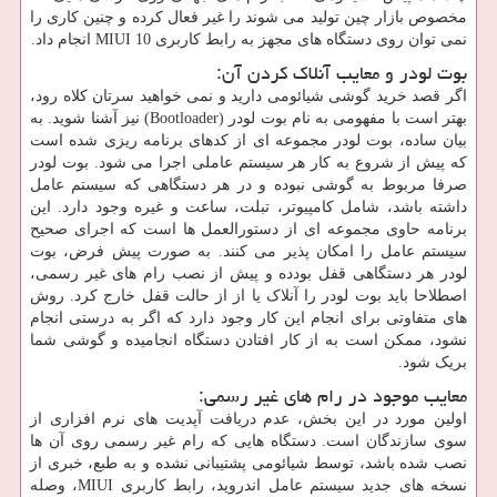
مخصوص بازار چین تولید می ‌شوند را غیر فعال کرده و چنین کاری را
نمی ‌توان روی دستگاه ‌های مجهز به رابط کاربری MIUI 10 انجام داد.
بوت لودر و معایب آنلاک کردن آن:
اگر قصد خرید گوشی شیائومی دارید و نمی ‌خواهید سرتان کلاه رود،
بهتر است با مفهومی به نام بوت لودر (Bootloader) نیز آشنا شوید. به
بیان ساده، بوت لودر مجموعه‌ ای از کدهای برنامه ‌ریزی ‌شده است
که پیش از شروع به کار هر سیستم عاملی اجرا می ‌شود. بوت لودر
صرفا مربوط به گوشی نبوده و در هر دستگاهی که سیستم عامل
داشته باشد، شامل کامپیوتر، تبلت، ساعت و غیره وجود دارد. این
برنامه حاوی مجموعه‌ ای از دستورالعمل‌ ها است که اجرای صحیح
سیستم عامل را امکان ‌پذیر می‌ کنند. به صورت پیش‌ فرض، بوت
لودر هر دستگاهی قفل بودده و پیش از نصب رام های غیر رسمی،
اصطلاحا باید بوت لودر را آنلاک یا از از حالت قفل خارج کرد. روش‌
های متفاوتی برای انجام این کار وجود دارد که اگر به درستی انجام
نشود، ممکن است به از کار افتادن دستگاه انجامیده و گوشی شما
بریک شود.
معایب موجود در رام های غیر رسمی:
اولین مورد در این بخش، عدم دریافت آپدیت‌ های نرم افزاری از
سوی سازندگان است. دستگاه ‌هایی که رام غیر رسمی روی آن ها
نصب شده باشد، توسط شیائومی پشتیبانی نشده و به طبع، خبری از
نسخه‌ های جدید سیستم عامل اندروید، رابط کاربری MIUI، وصله