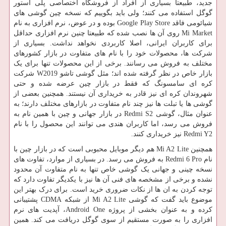
جدید، طبیعتا بسیاری از افراد از فروشگاه اختصاصی پلی استور
گوگل استفاده می‌ کنند؛ ولی باید بگوییم که نسخه چین گوشی های
شیائومی فاقد Google Play Store بوده و در عوض، نرم افزاری به نام
Mi Market روی آن ها نصب شده که طبیعتا چنین نرم افزاری حداقل
برای کاربران ایرانی، اصلا کاربردی نخواهد نداشت. بسیاری از
شرکت ‌ها، محصولات خود را با نام‌ های متفاوت در بازار کشورهای
مختلف به فروش می ‌رسانند. برخی از این محصولات تنها برای یک
بازار خاص در نظر گرفته شده ‌اند؛ مثل گوشی تاشو W2019 شرکت
کره ‌ای سامسونگ که فقط در بازار چین عرضه شده و حتی
شهروندان کره ‌ای نیز قادر به خریداری آن نیستند. همچنین بعضی از
گوشی ها یا تبلت ها نیز چند نام متفاوت در بازارهای مختلف دارند؛ به
عنوان مثال، گوشی Redmi S2 در بازار جهانی و چین با همین نام به
فروش می‌ رسد، اما کاربران هندی می‌ توانند این محصول را با نام
Redmi Y2 نیز خریداری کنند.
همچنین Mi A2 Lite هم دیگر موبایل محبوبی است که در بازار چین با
نام Redmi 6 Pro به فروش می ‌رسد. در بسیاری از موارد، تفاوت ‌های
نسخه چینی و جهانی یک گوشی خاص تنها به نام متفاوت آن محدود
نشده و برخی از مشخصه ‌های فنی آن ها نیز با یکدیگر تفاوت دارد که
توجه کردن به ان ها از نکات ضروری خرید است. برای درک بهتر این
موضوع باید گفت که گوشی Mi A2 Lite از شبکه CDMA پشتیبانی
کرده و به عنوان بخشی از پروژه Android One، آپدیت‌ های نرم
افزاری را به صورت مستقیم از سوی گوگل دریافت می ‌کند. همین