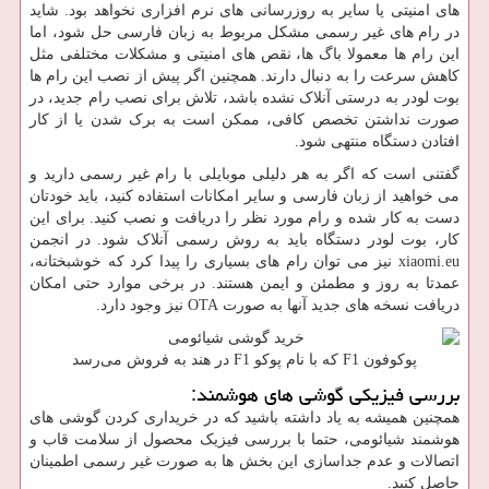
‌های امنیتی یا سایر به‌ روزرسانی‌ های نرم افزاری نخواهد بود. شاید
در رام های غیر رسمی مشکل مربوط به زبان فارسی حل شود، اما
این رام ‌ها معمولا باگ‌ ها، نقص‌ های امنیتی و مشکلات مختلفی مثل
کاهش سرعت را به دنبال دارند. همچنین اگر پیش از نصب این رام‌ ها
بوت لودر به درستی آنلاک نشده باشد، تلاش برای نصب رام جدید، در
صورت نداشتن تخصص کافی، ممکن است به برک شدن یا از کار
افتادن دستگاه منتهی شود.
گفتنی است که اگر به هر دلیلی موبایلی با رام غیر رسمی دارید و
می‌ خواهید از زبان فارسی و سایر امکانات استفاده کنید، باید خودتان
دست به کار شده و رام مورد نظر را دریافت و نصب کنید. برای این
کار، بوت لودر دستگاه باید به روش رسمی آنلاک شود. در انجمن
xiaomi.eu نیز می ‌توان رام ‌های بسیاری را پیدا کرد که خوشبختانه،
عمدتا به ‌روز و مطمئن و ایمن هستند. در برخی موارد حتی امکان
دریافت نسخه‌ های جدید آنها به صورت OTA نیز وجود دارد.
پوکوفون F1 که با نام پوکو F1 در هند به فروش می‌رسد
بررسی فیزیکی گوشی های هوشمند:
همچنین همیشه به یاد داشته باشید که در خریداری کردن گوشی های
هوشمند شیائومی، حتما با بررسی فیزیک محصول از سلامت قاب و
اتصالات و عدم جداسازی این بخش ها به صورت غیر رسمی اطمینان
حاصل کنید.