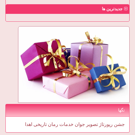
جدیدترین ها
تگها
جشن
رپورتاژ
تصویر
جوان
خدمات
رمان
تاریخی
اهدا