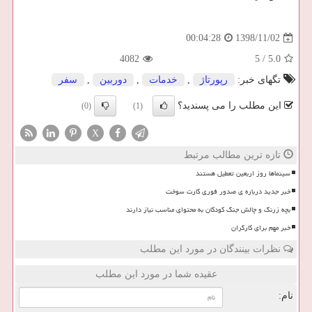
1398/11/02
00:04:28
4082
5
/
5.0
تگهای خبر:
رپورتاژ
,
خدمات
,
دوربین
,
سفر
این مطلب را می پسندید؟
(0)
(1)
X
تازه ترین مطالب مرتبط
سینماها روز اربعین تعطیل هستند
خبر جدید درباره ی صدور فوری کارت سوخت
بچه زرنگ و چالش جنگ کودکان به محتوای مناسب نیاز دارند
خبر مهم برای کارگران
نظرات بینندگان در مورد این مطلب
عقیده شما در مورد این مطلب
نام: