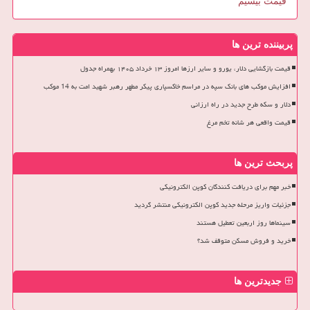
قیمت بیسیم
پربیننده ترین ها
قیمت بازگشایی دلار، یورو و سایر ارزها امروز ۱۳ خرداد ۱۴۰۵ بهمراه جدول
افزایش موکب های بانک سپه در مراسم خاکسپاری پیکر مطهر رهبر شهید امت به 14 موکب
دلار و سکه طرح جدید در راه ارزانی
قیمت واقعی هر شانه تخم مرغ
پربحث ترین ها
خبر مهم برای دریافت کنندگان کوپن الکترونیکی
جزئیات واریز مرحله جدید کوپن الکترونیکی منتشر گردید
سینماها روز اربعین تعطیل هستند
خرید و فروش مسکن متوقف شد؟
جدیدترین ها