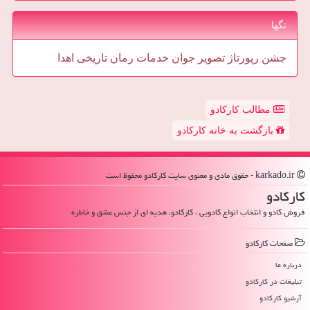
تگها
جشن
رپورتاژ
تصویر
جوان
خدمات
رمان
تاریخی
اهدا
مطالب کارکادو
بازگشت به خانه کارکادو
karkado.ir - حقوق مادی و معنوی سایت كاركادو محفوظ است
كاركادو
فروش کادو و انتخاب انواع کادویی ، کارکادو، هدیه ای از جنس عشق و خاطره
صفحات كاركادو
درباره ما
تبلیغات در كاركادو
آرشیو كاركادو