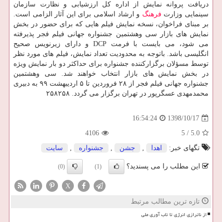
دریافت پروانه نمایش از اداره كل ارزشیابی و نظارت سازمان
سینمایی وزارت
فرهنگ
و ارشاد اسلامی برای این آثار الزامی است.
بر مبنای فراخوان، نسخه نمایش فیلم هایی كه برای حضور در بخش
نمایش های بازار سی وهشتمین جشنواره جهانی فیلم فجر پذیرفته
می شود، می بایست با فرمت DCP و دارای زیرنویس صحیح
انگلیسی باشد. باتوجه به محدودیت تعداد نمایش، فیلم های مورد نظر
توسط مسؤلان برگزاركننده جشنواره برای حداكثر دو بار نمایش ویژه
در بخش نمایش های بازار انتخاب خواهند شد. سی وهشتمین
جشنواره جهانی فیلم فجر از ۲۸ فروردین تا ۵ اردیبهشت ۹۹ به دبیری
محمدمهدی عسگرپور در تهران برگزار می گردد. ۲۵۸۲۵۸
1398/10/17
16:54:24
4106
5
/
5.0
تگهای خبر:
اهدا
,
جشن
,
جشنواره
,
سایت
این مطلب را می پسندید؟
(0)
(1)
X
تازه ترین مطالب مرتبط
از ناترازی انرژی تا تاب آوری ملی