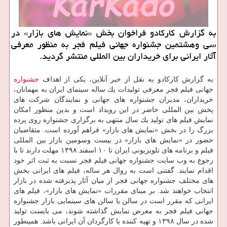
به گزارش كاركادو فراخوان بخش «نمایش های بازار» در
سی وهشتمین جشنواره جهانی فیلم فجر به منظور معرفی
آثار ایرانی برای خریداران بین المللی منتشر گردید.
به گزارش كاركادو به نقل از خبر آنلاین، یكی از اهداف
جشنواره
جهانی فیلم فجر معرفی تولیدات یك ساله سینمای ایران به مهمانان،
خریداران، مدیران جشنواره های جهانی و نمایندگان شركت های
پخش بین المللی حاضر در این رویداد است و بدین منظور امكان
نمایش فیلم های تولید یك سال منتهی به برگزاری جشنواره روی پرده
بزرگ را در بخش «نمایش های بازار» فراهم آورده است. متقاضیان
حضور در «نمایش های بازار» در بیست وسومین بازار بین المللی
فیلم و برنامه های تلویزیونی ایران تا ۱۰ اسفند ۱۳۹۸ مهلت دارند تا با
رجوع به وب سایت جشنواره جهانی فیلم فجر نسبت به ثبت اثر خود
اقدام نمایند. گفتنی است به روال هر ساله، فیلم های ایرانی بخش
های مختلف جشنواره جهانی فجر از میان آثار پذیرفته شده در بازار
انتخاب خواهند شد. بر مبنای مقررات «نمایش های بازار»، فیلم های
ایرانی كه مقرر است در سالن یا سالن های سینمایی بازار جشنواره
جهانی فیلم فجر به معرض نمایش گذاشته شوند، می بایست تولید
شده در سال ۱۳۹۸ و تهیه كننده یا كارگردان آن ایرانی باشد. همینطور