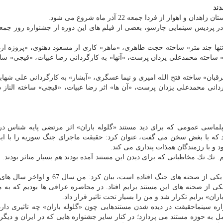
دند
از از فردا جمعه 22 آذر ماه شروع می شود.
نها چند متر» ساخته حجت طاهری، «ماهر» كاری از مسعود دهنوی، «پروژه ازد
ساخته محمدعلی یزدان پرست، «آنها» به كارگردانی رضا عبیات، «قیچی» ساخت
ن» ساخته فتح الله امیری و نیما عسگری، «آبشار» به كارگردانی علی شهابی
انی محمدعلی یزدان پرست، «آن ها» اثر رضا عبیات، «قیچی» ساخته الناز دی
اسی عمومی كه برای دید مستند «گلوله باران» اثر مرتضی پایه شناس در
د كه با بغض سخن می گفت، عنوان كرد: حقیقت ماجرای جنگ سوریه را با ای
د و با رزمندگان همذات پنداری می كند.
تم. تك تك مخاطبانی كه برای دیدن این مستند آمده بودند هم بسیار متاثر بودند. 
موسوی با اشاره به اینكه با دیدن مستند «گلوله باران» یاد یكی از صحنه های جنگ افتاده است، ب
فاقی مشابه یكی از صحنه های این مستند برایم افتاد. در محاصره عراقی ها بودیم كه به 
ان» برایم تكرار شد و من را بسیار تحت تاثیر قرار داد.
سینماحقیقت در دیده شدن مستندهایی چون «گلوله باران» چه تاثیری دارد
به حوزه مستند می پردازد؛ در كنار سایر جشنواره هایی كه در ایران و دیگر