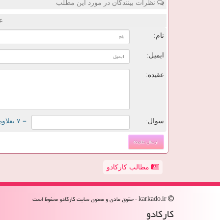
نظرات بینندگان در مورد این مطلب
ع
نام:
ایمیل:
عقیده:
سوال:
= ۷ بعلاوه ۳
مطالب کارکادو
karkado.ir - حقوق مادی و معنوی سایت كاركادو محفوظ است
كاركادو