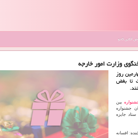
 آنلاین کادو
نگوی وزارت امور خارجه
ارمین روز
ت تا بغض
ند.
شنواره
بین
ان جشنواره
ستاد جایزه
نده: افسانه