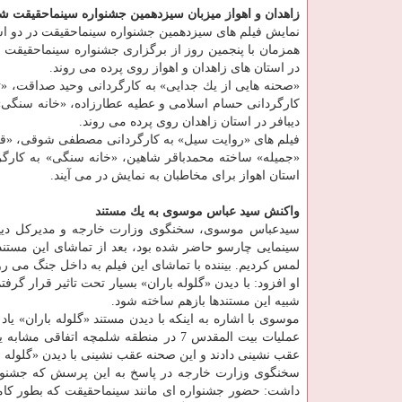
زاهدان و اهواز میزبان سیزدهمین جشنواره سینماحقیقت ش
نمایش فیلم های سیزدهمین جشنواره سینماحقیقت در دو استان زاهدان و اهو
در استان های زاهدان و اهواز روی پرده می روند.
«صحنه هایی از یك جدایی» به كارگردانی وحید صداقت، «ت
كارگردانی حسام اسلامی و عطیه عطارزاده، «خانه سنگی» 
دیبافر در استان زاهدان روی پرده می روند.
فیلم های «روایت سیل» به كارگردانی مصطفی شوقی، «قرقبا
«جمیله» ساخته محمدباقر شاهین، «خانه سنگی» به كارگرد
استان اهواز برای مخاطبان به نمایش در می آیند.
واكنش سید عباس موسوی به یك مستند
سیدعباس موسوی، سخنگوی وزارت خارجه و مدیركل دیپلم
سینمایی چارسو حاضر شده بود، بعد از تماشای این مستن
لمس كردیم. بیننده با تماشای این فیلم به داخل جنگ می رو
او افزود: با دیدن «گلوله باران» بسیار تحت تاثیر قرار گرف
شبیه این مستندها بازهم ساخته شود.
عملیات بیت المقدس 7 در منطقه شلمچه ات
عقب نشینی دادند و این صحنه عقب نشینی با دیدن «گلوله بار
سخنگوی وزارت خارجه در پاسخ به این پرسش كه جشنواره 
داشت: حضور جشنواره ای مانند سینماحقیقت كه بطور كامل 