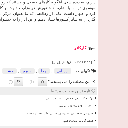
داریم، به دیده شدن اینگونه كارهای حقیقی و مستند كه رو
موسوی درانتها با اشاره به حضورش در وزارت خارجه و كا
كرد و اظهار داشت: یكی از وظایفی كه ما بعنوان مركز 
گذرد را به سایر كشورها نشان دهیم و این آثار را به جشنو
منبع:
كاركادو
1398/09/22
13:21:04
تگهای خبر:
ارزیابی
,
اهدا
,
جایزه
,
جشن
این مطلب را می پسندید؟
(0)
(1)
تازه ترین مطالب مرتبط
شوک جنگ ایران به صادرات نفت عربستان
از ناترازی انرژی تا تاب آوری ملی
تأمین مالی صنعت برق با روشهای سنتی دیگر پاسخگو نیست
راستی آزمایی ادعای ترامپ