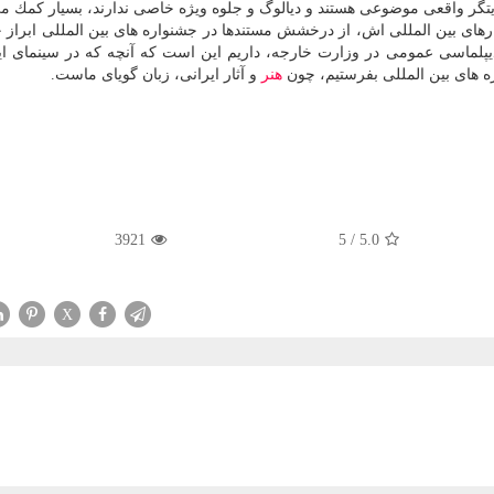
ایتگر واقعی موضوعی هستند و دیالوگ و جلوه ویژه خاصی ندارند، بسیار كمك می
رهای بین المللی اش، از درخشش مستندها در جشنواره های بین المللی ابراز
دیپلماسی عمومی در وزارت خارجه، داریم این است كه آنچه كه در سینمای ا
اره های بین المللی بفرستیم، چون
هنر
و آثار ایرانی، زبان گویای ماست.
3921
5
/
5.0
X