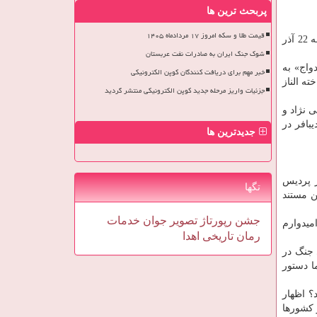
پربحث ترین ها
قیمت طلا و سکه امروز ۱۷ مردادماه ۱۴۰۵
همزمان با پنجمین روز از برگزاری جشنواره سینماحقیقت در پردیس سینمایی چارسو، بعضی از فیلم های این دوره از جشنواره روز جمعه 22 آذر
شوک جنگ ایران به صادرات نفت عربستان
واج» به
خبر مهم برای دریافت کنندگان کوپن الکترونیکی
ه الناز
جزئیات واریز مرحله جدید کوپن الکترونیکی منتشر گردید
 نژاد و
بافر در
جدیدترین ها
 پردیس
تگها
ن مستند
جشن
رپورتاژ
تصویر
جوان
خدمات
امیدوارم
رمان
تاریخی
اهدا
یان كرد: من سال 67 و اواخر سال های جنگ در
ما دستور
؟ اظهار
 كشورها