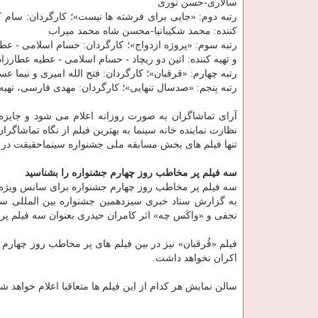
سالاری-حسن نوری
رتبه دوم: «جایی برای فرشته ها نیست»؛ كارگردان: سام كل
كننده: محمد شكیبانیا-محسن شاه محمد میراب
رتبه سوم: «پروژه ازدواج»؛ كارگردان: حسام اسلامی - عط
و تهیه كننده: اتین دو ریچاد - حسام اسلامی - عطیه عطارزاد
رتبه چهارم: «قرقبان»؛ كارگردان: فتح الله امیری و نیما عس
رتبه پنجم: «صدسال تنهایی»؛ كارگردان: مهدی فارسی، تهی
آرای تماشاگران به صورت روزانه اعلام می شود و جایزه
نظارت نماینده خانه سینما به بهترین فیلم از نگاه تماشاگر
تنها فیلم های بخش مسابقه ملی جشنواره سینماحقیقت در ا
سه فیلم پر مخاطب روز چهارم جشنواره را بشناسید
سه فیلم پر مخاطب روز چهارم جشنواره برای سانس ویژه روز شنبه 23 آ
به گزارش ستاد خبری سیزدهمین جشنواره بین المللی س
نجفی و «واكَس چه» اثر كامران حیدری بعنوان سه فیلم پر مخاطب ج
فیلم «قُرقبان» نیز در بین فیلم های پر مخاطب روز چهارم
اكران نخواهد داشت.
سالن نمایش هر كدام از این فیلم ها متعاقبا اعلام خواهد شد