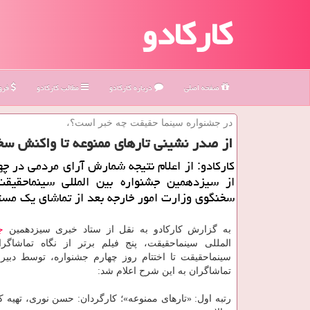
کارکادو
صفحه اصلی
درباره كاركادو
مطالب كاركادو
فروش
در جشنواره سینما حقیقت چه خبر است؟،
از صدر نشینی تارهای ممنوعه تا واكنش سخ
كاركادو: از اعلام نتیجه شمارش آرای مردمی در چه
از سیزدهمین جشنواره بین المللی سینماحقیق
سخنگوی وزارت امور خارجه بعد از تماشای یك مست
به گزارش كاركادو به نقل از ستاد خبری سیزدهمین
ج
المللی سینماحقیقت، پنج فیلم برتر از نگاه تماشاگر
سینماحقیقت تا اختتام روز چهارم جشنواره، توسط دبیر 
تماشاگران به این شرح اعلام شد:
رتبه اول: «تارهای ممنوعه»؛ كارگردان: حسن نوری، تهیه كن