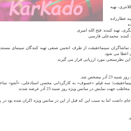
انتری، تهیه
یه عطارزاده
ه
گری، تهیه كننده: فتح الله امیری
ه كننده: محمدعلی فارسی
 تماشاگران سینماحقیقت از طرف انجمن صنفی تهیه كنندگان سینمای مستند ا
ان اعطا می شود.
ین نظرسنجی مورد ارزیابی قرار می گیرند.
ذر مشخص شد.
ینماحقیقت؛ سه فیلم «خسوف» به كارگردانی محسن استادعلی، «آشو» ساخت
هت نمایش در سانس ویژه روز شنبه 23 آذر عرضه شدند.
 جای داشت اما به سبب این كه قبل از این در سانس ویژه اكران شده بود در ر
.