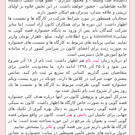
دانشگاه صدا وسیما - و محمود گلزاری - عضو هیات علمی دانشگاه
علامه طباطبایی - حضور خواهند داشت. در این بخش علاوه بر اولیای
تربیتی و علاقه مندان، مدیران هم امكان حضور دارند.
سجادیان همینطور در مورد شرایط شركت در كارگاه ها و نشست ها
اظهار داشت: این دوره ها برای همكاران كانون آزاد است، اما سایر
شركت كنندگان باید پس از ورود به پایگاه جشنواره قصه گویی به
نشانیkanoonfest.ir و درج اطلاعات اولیه، مبلغ ۵۰هزار تومان واریز
نمایند. تمامی برنامه های مربوط به كارگاه ها و نشست های جشنواره
به صورت زنده برای اعضای كانون در سراسر كشور از راه سامانه
جامع آموزش قابل دسترسی است.
او درباره زمان
ثبت نام
هم اظهار داشت: ثبت نام از ۱۸ آذر شروع
می شود و تا ۲۵ آذر ۱۳۹۸ ادامه دارد. ما محدودیت خاصی برای
متقاضیان نمی گذاریم. كسانی كه سریع تر ثبت نام كنند، شانس
بیشتری جهت شركت در كلاس ها دارند، چونكه در دوره بیست ویكم
جشنواره قصه گویی ظرفیت مربوط به كارگاه ها و نشست ها یك
روز پس از شروع ثبت نام تكمیل شده بود.
مدیركل آموزش و پژوهش كانون در انتها درباره هدف كلی جشنواره
قصه گویی و به صورت خاص كارگاه ها اظهار داشت: كانون به سبكی
نو از قصه گویی رسیده و امروز به دنبال بهره گیری از تكنیك های
جهانی برای تكمیل این
دانش
و
هنر
است. كانون در واقع متولی قصه
گویی است و بعنوان یك مرجع در این حوزه شناخته شده است. ما در
كارگاه ها تلاش داریم مرز بین قصه گویی و
تئاتر
را مشخص نماییم.
جدول برنامه های بخش علمی همینطور در سایت جشنواره به نشانی