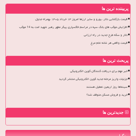
پربیننده ترین ها
قیمت بازگشایی دلار، یورو و سایر ارزها امروز ۱۳ خرداد ۱۴۰۵ بهمراه جدول
افزایش موکب های بانک سپه در مراسم خاکسپاری پیکر مطهر رهبر شهید امت به 14 موکب
دلار و سکه طرح جدید در راه ارزانی
قیمت واقعی هر شانه تخم مرغ
پربحث ترین ها
خبر مهم برای دریافت کنندگان کوپن الکترونیکی
جزئیات واریز مرحله جدید کوپن الکترونیکی منتشر گردید
سینماها روز اربعین تعطیل هستند
خرید و فروش مسکن متوقف شد؟
جدیدترین ها