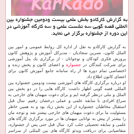
به گزارش كاركادو بخش علمی بیست ودومین جشنواره بین
المللی قصه گویی سه نشست علمی و سه كارگاه آموزشی در
این دوره از جشنواره برگزار می نماید.
به گزارش كاركادو به نقل از اداره كل روابط عمومی و امور بین
الملل كانون، نسرین سجادیان - مدیركل آموزش و پژوهش كانون
پرورش فكری كودكان و نوجوانان - از برگزاری یك پنل آموزشی
برای شركت كنندگان در
جشنواره
و اعضای كانون و پخش زنده و
اختصاصی تمام دوره ها از راه سامانه جامع آموزش كانون برای
اعضای كانون اطلاع داد.
او درباره برگزاری كارگاه های آموزشی بیست ودومین جشنواره بین
المللی قصه گویی اظهار داشت: كارگاه هایی را در دو بخش بین
الملل و ملی درنظر گرفته ایم و برای دعوت میهمان های خارجی به
سراغ افرادی با سابقه علمی و عملی درخشان رفتیم. سال قبل
استقبال مخاطبان جشنواره از این بخش زیاد بود و به همین خاطر
مسئولیت ما برای دعوت میهمان های خارجی بیشتر شد و توجه مان
را بیشتر از پیش به توانایی میهمان ها در مورد برگزاری كارگاه های
علمی و سابقه تحصیلی جلب كرد. سال قبل حتی پس از جشنواره،
متقاضیانی برای دریافت ویدئو كارگاه های بین المللی از سراسر