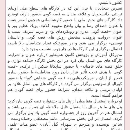
كشور داشتیم.
نسرین سجادیان با بیان این كه در كارگاه های سطح ملی اولیای
تربیتی، دانشجویان و علاقه مندان به قصه گویی حضور دارند، توضیح
داد: كارگاه های بخش ملی با حضور كارشناسانی همچون اصغر همت
با عنوان «صدای رسا و بیان واضح مفهوم كلام»، پوپك عظیم پور با
عنوان «قصه گویی مدرن و رویكردهای نو» و مریم شریف نسب با
عنوان «روایت پژوهی، سنجش روش های قصه گویی و داستان
نویسی» برگزار می شود و در صورتیكه تعداد متقاضیان بالا باشد،
احتمال برگزاری این كارگاه ها در چارچوب نشست وجود دارد.
مدیركل آموزش و پژوهش كانون همینطور درباره عنوان و شرایط
كارگاه های بین الملل بیان كرد: در این بخش كارگاه «بداهه نوازی و
خلق قصه های عامیانه» با حضور ساپكانا سكین از تركیه، «قصه
گویی با هدف تحت تأثیر قرار دادن روح مخاطب» با حضور ساره
قصیر از لبنان و «رویكردهایی به قصه گویی شفاهی كوبا» با حضور
كورالیا از سوئیس برگزار می گردد. در كارگاه های بین الملل علاوه بر
اولیای تربیتی و علاقه مندان، شرایط حضور برای قصه گویان هم
فراهم گشته است.
او درباره استقبال متقاضیان از پنل های جشنواره قصه گویی بیان كرد:
پنل های ما هر سال با استقبال قابل ملاحظه ای همراه می باشد و
امسال هم در آخرین روز از جشنواره قصه گویی یك پنل برگزار می
گردد. امسال در این بخش مدرسانی مانند مصطفی رحماندوست -
شاعر، نویسنده و مترجم -، شهرام گیل آبادی- عضو هیات علمی