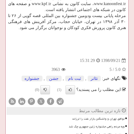
www.kanoonfest.ir، سایت كانون به نشانی www.kpf.ir و صفحه های
كانون در شبكه های اجتماعی انتشار یافته است.
مرحله پایانی بیست ودومین جشنواره بین المللی قصه گویی از ۲۶ تا
۳۰ آذر ۱۳۹۸ در تهران، خیابان حجاب، مركز آفرینش های فرهنگی
هنری كانون پرورش فكری كودكان و نوجوانان برگزار می شود.
1398/09/21
15:31:29
3963
5
/
5.0
تگهای خبر:
تئاتر
,
ثبت نام
,
جشن
,
جشنواره
این مطلب را می پسندید؟
(0)
(1)
X
تازه ترین مطالب مرتبط
توافق تهران و واشنگتن بازار نفت را لرزاند
بچه مردم راهی جشنواره زلین جمهوری چک شد