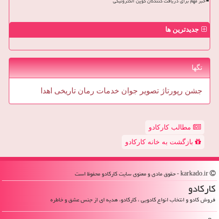
خبر مهم برای دریافت کنندگان کوپن الکترونیکی
جدیدترین ها
تگها
جشن
رپورتاژ
تصویر
جوان
خدمات
رمان
تاریخی
اهدا
مطالب کارکادو
بازگشت به خانه کارکادو
karkado.ir - حقوق مادی و معنوی سایت كاركادو محفوظ است
كاركادو
فروش کادو و انتخاب انواع کادویی ، کارکادو، هدیه ای از جنس عشق و خاطره