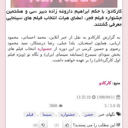
كاركادو: با حكم ابراهیم داروغه زاده دبیر سی و هشتمین
جشنواره فیلم فجر، اعضای هیات انتخاب فیلم های سینمایی
معرفی گشتند.
به گزارش كاركادو به نقل از خبر آنلاین، محمد احسانی، محمود
اربابی، همایون اسعدیان، یلدا جبلی، رضا درستكار، سید محمود
رضوی و حسین كرمی در این دوره از
جشنواره
انتخاب فیلم های
بخش سودای سیمرغ (مسابقه سینمای ایران) و نگاه نو (ویژه فیلم
اول كارگردانان) را بر عهده خواهند داشت.
منبع:
كاركادو
1398/09/11
13:35:10
3908
5
/
5.0
تگهای خبر:
جشن
,
جشنواره
,
سینما
,
فیلم
این مطلب را می پسندید؟
(0)
(1)