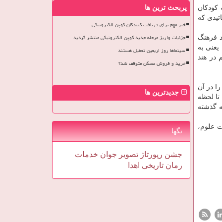
 كودكان
پربحث ترین ها
تیدی كه
خبر مهم برای دریافت کنندگان کوپن الکترونیکی
جزئیات واریز مرحله جدید کوپن الکترونیکی منتشر گردید
د فرهنگ
یعنی به
سینماها روز اربعین تعطیل هستند
 در هند
خرید و فروش مسکن متوقف شد؟
ا در آن
جدیدترین ها
تا لحظه
ه گذشته
ت علوم،
تگها
جشن
رپورتاژ
تصویر
جوان
خدمات
رمان
تاریخی
اهدا