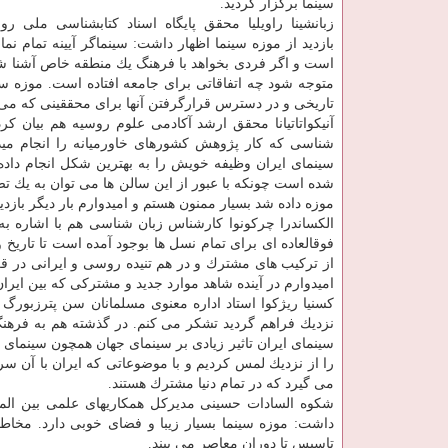
سینما برگزار گردید.
زبانشینا راویلیا محقق پایگاه اسناد كتابشناسی ملی ر
بازدید از موزه سینما اظهار داشت: سینماگر آیینه تمام نم
است و اگر فردی بخواهد با فرهنگ یك منطقه خاص آشنا شود
متوجه شود چه اتفاقاتی برای جامعه افتاده است. موزه سینما
تاریخی و در دسترس قرارگرفتن آنها برای محققینی كه می خ
آنیكواتاتیانا محقق ارشد آكادمی علوم روسیه هم بیان ك
شناسی كه كار پژوهش كشورهای خاورمیانه را انجام میده
سینمای ایران وظیفه خویش را به بهترین شكل انجام داده 
شده است چونكه با عبور از این سالن ها می توان به یك تصویر
موزه داده شد بسیار ممنون هستم و امیدوارم بار دیگر بازدید
الكساندرا چركونوا كارشناس زبان شناسی هم با اشاره به 
فوقالعاده ای برای تمام نسل ها بوجود آمده است تا تاری
امیدوارم در آینده شاهد موارد جدید و مشتركی كه بین ایران
كسنیا ریژكوا استاد اداره معنوی مسلمانان سن پترزبورگ و
نزدیك فراهم گردید تشكر می كنم. در گذشته هم به فرهن
سینمای ایران تاثیر زیادی بر سینمای جهان همچون سینمای ر
را از نزدیك لمس كردیم و با موضوعاتی كه ایران با آن سر
می گیرد كه در تمام دنیا مشترك هستند.
شكوه السادات حسینی مدیركل همكاریهای علمی بین الملل
داشت: موزه سینما بسیار زیبا و فضای خوبی دارد. مخاطب 
تاسیس تا دوران معاصر می بیند.