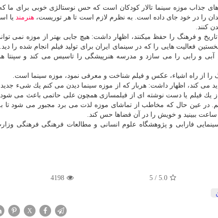
های جذاب موزه سینما تالار كودكان است كه حس نوستالژی خوبی برای ما كه
ان را در خود جای داده است. به نظرم لازم است تا هر توریست،
هنرمند
یا اسا
ن كنند.
ا تاریخ و فرهنگ را حفظ میكنند، اظهار داشت: هیچ جایی بهتر از موزه نمی توان
ستین فعالیت هایی را كه در سینمای ایران برای تولید فیلم انجام شده را دید. 
 آبی و رابی را می سازد و مدرسه هنرپیشگی را تاسیس می كند و سپنتا هم
نگ را از راه اشیاء، عكس و فیلم شناخت و معرفی نمود، موزه سینما است.
دید می كند، اظهار داشت: هربار كه از موزه سینما دیدن می كنم یك شیء جدید ر
 یك فیلم یا دست نوشته ای از فیلمسازی همچون علی حاتمی باعث می شود 
یم. در عین حال كه مخاطب از تماشای موزه لذت می برد مجبور می شود تا ب
ساعت ببینید و خویش را در آن فضاها حس كند.
 سینمایی فارابی و پژوهشگاه علوم انسانی و مطالعات فرهنگی فرهنگی وزار
4198
5
/
5.0
X