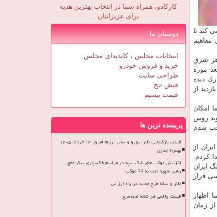
کارکادو، همراه شما در انتخاب بهترین هدیه
برای عزیزانتان
 كند تا
دوستان ما
 مفاهیم
انتخابات مجلس ، کاندیدای مجلس
 هر شرق
خرید و فروش خودرو
عد موزه
طراحی سایت
رك دیده
فیش حج
ازدید از
قیمت بیسیم
ا امكان
وند روس
پربیننده ترین ها
وسی متعجب شدم
قیمت بازگشایی دلار، یورو و سایر ارزها امروز ۱۳ خرداد ۱۴۰۵
یران از
بهمراه جدول
ا كردم.
افزایش موکب های بانک سپه در مراسم خاکسپاری پیکر مطهر
گ ایران
رهبر شهید امت به 14 موکب
سی قرار
دلار و سکه طرح جدید در راه ارزانی
قیمت واقعی هر شانه تخم مرغ
ا اظهار
از زمان