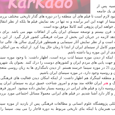
وسیه پس از
ای یك جامعه
 لازم است تا فیلم های آن منطقه را در دوره های گذار تاریخی مختلف بررسی
 از عهده این امر برآمده و نه تنها در بعد نمایش فیلم ها بلكه از نظر انتقال
واهند ایران پژوهی كنند كاملا موفق بوده است.
رد: قرن بیستم و توسعه سینمای ایران یكی از اتفاقات مهم می باشد. برای
د لازمه در جریان این بخش از میراث فرهنگی كشور قرار گیرد. از این ب
است و از نظر نمایش آثار سینمایی و همینطور قرارگیری سالن ها، عالی تدا
 كامل از سینمای ایران از ابتدا تا زمان حال پیدا كرد. از اینكه به من امكان ب
ی از این موزه زیبا داشته باشم.
اینكه از دیدن موزه سینما لذت برده است، اظهار داشت: با وجود موزه سینم
خ و جهت یابی های مردم ایران و كشورهای دوست را درك كنند. بعنوان یك شهر
از تركیب های مشترك و در هم تنیده روسی و ایرانی در قرن 21 در موزه سینما خرسند هستم. از دیدن نامگذاری ها به زبان ر
 و روسیه وجود دارد، در موزه سینمای ایران باشیم.
 منطقه لنینگراد هم اظهار داشت: از اینكه امكان دیدن فعالیت های فرهنگی ا
گ و
هنر
ایران علاقه مند بودم و امروز شناخت عمیق تری به سینمای ایران پید
وسیه دارد و فیلم های ایرانی در روسیه بسیار نمایش داده میشود. امروز فرهن
 و كار دارد آشنا شدیم. در فیلم های ایرانی معمولا مسائل اجتماعی مورد برر
ی پژوهشگاه علوم انسانی و مطالعات فرهنگی پس از بازدید از موزه سینم
همزمان با اینكه بنای تاریخی مربوط به دوره قاجار را می بیند، سینما را 