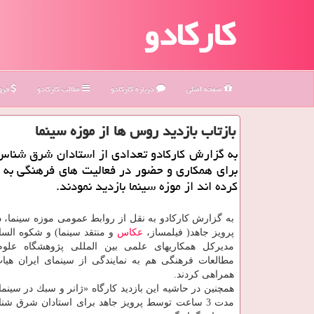
کارکادو
صفحه اصلی
درباره كاركادو
مطالب كاركادو
فروش
بازتاب بازدید روس ها از موزه سینما
به گزارش كاركادو تعدادی از استادان شرق شنا
برای همكاری و حضور در فعالیت های فرهنگی به 
كرده اند از موزه سینما بازدید نمودند.
به گزارش كاركادو به نقل از روابط عمومی موزه سینما، در
پرویز جاهد( فیلمساز،
عكاس
و منتقد سینما) و شكوه الس
مدیركل همكاریهای علمی بین المللی پژوهشگاه علوم
مطالعات فرهنگی هم به نمایندگی از سینمای ایران هی
همراهی كردند.
همچنین در حاشیه این بازدید كارگاه «ژانر و سبك در سینما
مدت 3 ساعت توسط پرویز جاهد برای استادان شرق شن