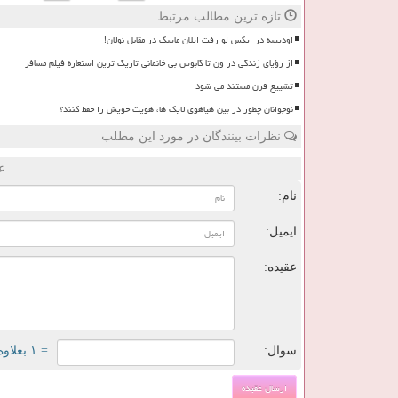
تازه ترین مطالب مرتبط
اودیسه در ایکس لو رفت ایلان ماسک در مقابل نولان!
از رؤیای زندگی در ون تا کابوس بی خانمانی تاریک ترین استعاره فیلم مسافر
تشییع قرن مستند می شود
نوجوانان چطور در بین هیاهوی لایک ها، هویت خویش را حفظ کنند؟
نظرات بینندگان در مورد این مطلب
ع
نام:
ایمیل:
عقیده:
سوال:
= ۱ بعلاوه ۵