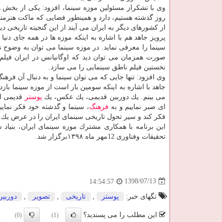
وی با تشكراز مسئولین موزه سینما، افزود: یكی از بخش 
روز گذشته هستیم، دارد و همینطور فضایی كه ماكت هنرمند
از كشورهای دیگر به ایران می آیند از این گنجینه تاریخی دید
پرویز جاهد هم با اشاره به اینكه موزه ها در همه جای دنی
سینما را معرفی نماید. در موزه سینما می توان به وضوح نخ
صورت همزمان می توان دید كه اوگانیانس در ایران فیلم
نخستین فیلم ناطق سینمایی را می سازد.
وی افزود: تنها جایی كه می توان سینما و به دنبال آن فره
جاهد با اشاره به اینكه سومین بار است از موزه سینما باز
می بینم. یك دوربین قدیمی، یك عكس، یك
پوستر
قدیمی از
ای صبر نماییم و به
فرهنگ
، سینما و گذشته خود فكر نمای
فكر كند و سیر تحول تاریخی سینمای ایران را در عرض یك 
این برنامه با همكاری مشترك موزه سینمای ایران، بنیاد
تحقیقات وفناوری 12مهر ماه ۱۳۹۸برگزار شد.
1398/07/13
14:54:57
تگهای خبر:
پوستر
,
تاریخی
,
تصویر
,
دوربین
این مطلب را می پسندید؟
(0)
(1)