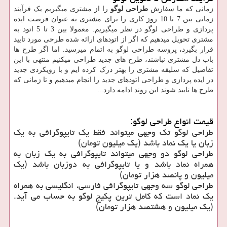
زمانی که ما سفارش
طراحی لوگو
را از مشتری میگیریم یک فرآیند
زمانی بین 7 تا 10 روز کاری را برای مشتری به عنوان فرصت ایده
پردازی و طراحی لوگو در نظر میگیریم. معمولا بین 3 تا 5 اتود به
مشتری تحویل میدهیم که اگر از اتودهای ارائه شده طرحی مورد تایید
قرار بگیرد، پروسه طراحی لوگو به اتمام میرسید. اما اگر طرح ها
باب دل مشتری نباشند، طرح های جدید طراحی میکنیم منتهی با این
تفاصیل که سلیقه مشتری را بهتر درک کرده ایم و با رویکردی جدید
در ایده پردازی و طراحی اتودهای جدید را انجام میدهیم و تا زمانی که
طرح ها تایید شوند این روند ادامه دارد...
قیمت انواع طراحی لوگو:
طراحی لوگو تک وجهی میتواند فقط یک تایپوگرافی به یک
زبان یا یک نماد باشد (یک میلیون تومان)
طراحی لوگو دو وجهی میتواند تایپوگرافی به یک زبان به
همراه نماد باشد و یا تایپوگرافی به دوزبان باشد (یک
میلیون و پانصد هزار تومان)
طراحی لوگو سه وجهی تایپوگرافی فارسی، انگلیسی به همراه
یک نماد است که کامل ترین پکیج لوگو به حساب می آید.
(یک میلیون و هشتصد هزار تومان)