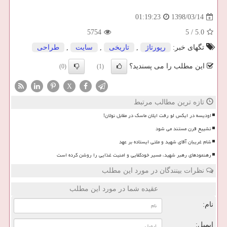
1398/03/14
01:19:23
5754
5
/
5.0
تگهای خبر:
رپورتاژ
,
تاریخی
,
سایت
,
طراحی
این مطلب را می پسندید؟
(0)
(1)
X
تازه ترین مطالب مرتبط
اودیسه در ایکس لو رفت ایلان ماسک در مقابل نولان!
تشییع قرن مستند می شود
شام غریبان آقای شهید و ملتی ایستاده بر عهد
رهنمودهای رهبر شهید، مسیر خودکفایی و امنیت غذایی را روشن کرده است
نظرات بینندگان در مورد این مطلب
عقیده شما در مورد این مطلب
نام:
ایمیل: