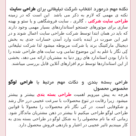
نکته مهم درمورد انتخاب شرکت تبلیغاتی برای
طراحی سایت
نکته ی مهمی که لازم به ذکر می باشد این است که در زمینه
طراحی سایت شرکتی
، گالری ، سایت فروشگاهی و یا سئو و بهینه
سازی برای موتورهای جستجو استانداردهای بسیار مهمی وجود دارند
که باید در همان ابتدا توسط شرکت طراحی سایت اعمال شوند و در
غیر این صورت در آینده باعث وارد آمدن خسارات جدی به بخش
دیجیتال مارکتینگ برند یا شرکت مربوطه میشود لذا شرکت تبلیغاتی
کِی نگار با علم به این موضوع تمامی وب سایت های طراحی شده را
با دارا بودن استاندارد های روز دنیا به مشتریان ارائه می دهد، بخشی
از این استانداردها توسط نرم افزارهای آنلاین قابل بررسی میباشند.
طراحی بسته بندی و نکات مهم مرتبط با
طراحی لوگو
مخصوص محصول
هرچه به پیش میرویم اهمیت
طراحی بسته بندی
بیشتر و بیشتر
میشود. زیرا رقابت در تنوع محصولات با سرعت عجیبی درر حال رشد
و شکوفایی است. در کی نگار نام محصولات را معمولا با قوانین
طراحی لوگو طراحی میکنیم تا بیشتر در ذهن مشتریان ماندگار شود.
زمانی که ما نام محصولی را به شکل لوگو در طراحی بسته بندی به
کار میبندیم تاثیر عجیبی در اعتبار و بازدهی فروش محصول دارد.