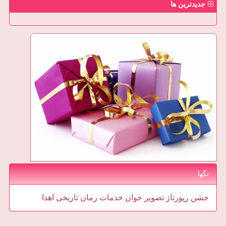
جدیدترین ها
تگها
جشن
رپورتاژ
تصویر
جوان
خدمات
رمان
تاریخی
اهدا