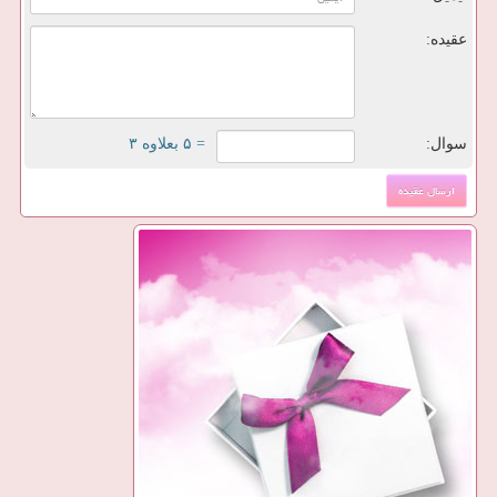
عقیده:
سوال:
= ۵ بعلاوه ۳