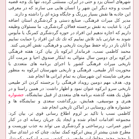
شهرهای استان یزد و حتی در ایران، مستثنی كرده، تنها یك وجه قضیه
است و وجه دیگر این شهر را انسان هایی می سازند كه در معرفی
این جاذبه ها نقش بسیار پررنگ و جایگاه ویژه ای را داشته و دارند.
مدیر كل میراث فرهنگی، صنایع دستی و گردشگری استان اضافه
كرد: با عنایت به نقش برجسته فعالان گردشگری، ما مسئولان وظیفه
داریم كه اجازه ندهیم این افراد در حوزه گردشگری كمرنگ یا مأیوس
شوند به عبارتی باید تلاش نماییم كه تك تك این افراد را حمایت نماییم
تا آنان باز در راه حفظ مواریث تاریخی و فرهنگی، نقش آفرینی كنند.
محمد كاظمی نسب، فرماندار ابركوه باز بیان كرد: هفته فرهنگی
ابركوه برای دومین سال متوالی به ابتكار صندوق احیا و مرمت آثار
تاریخی میراث فرهنگی كشور با اجرای برنامه های متعددی با
محوریت آثار طبیعی، فرهنگی و تاریخی شهرستان ابركوه به منظور
معرفی شایسته این شهرستان به تمام ایرانی ها انجام شد.
وی، هدف مهم دومین رویداد فرهنگی را برجسته كردن اثر طبیعی
تاریخی سرو ابركوه عنوان نمود و اظهار داشت: در همین راستا و در
طول یك هفته گذشته برنامه های متعددی از قبیل نمایشگاه،
جشنواره
هنری و موسیقی، همایش، بزرگداشت سعدی و نمایشگاه ها و
جشنواره های روستایی در اماكن تاریخی انجام شد.
كاظمی نسب با تاكید بر لزوم اطلاع رسانی قوی تر، بیان كرد:
مجموعه اقدامات انجام شده و ایجاد یك جریان رسانه ای در كنار
امور عمرانی، زیرساختی و گردشگری می تواند به جذب توریست و
مطرح شدن بیشتر از پیش ابركوه كمك نماید، چنان كه در ابتدای سال
با وجود وجود مخاطرات طبیعی در كشور، سرو ابركوه ركورددار