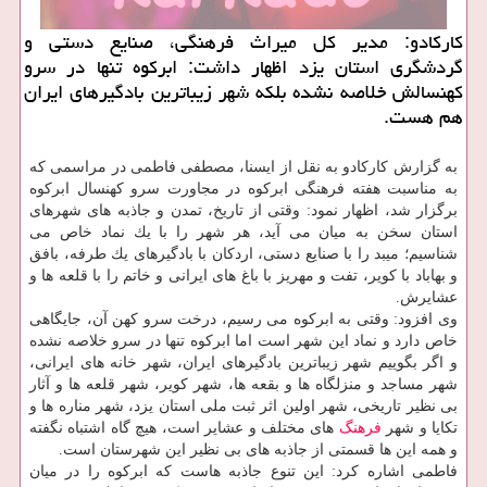
كاركادو: مدیر كل میراث فرهنگی، صنایع دستی و
گردشگری استان یزد اظهار داشت: ابركوه تنها در سرو
كهنسالش خلاصه نشده بلكه شهر زیباترین بادگیرهای ایران
هم هست.
به گزارش كاركادو به نقل از ایسنا، مصطفی فاطمی در مراسمی كه
به مناسبت هفته فرهنگی ابركوه در مجاورت سرو كهنسال ابركوه
برگزار شد، اظهار نمود: وقتی از تاریخ، تمدن و جاذبه های شهرهای
استان سخن به میان می آید، هر شهر را با یك نماد خاص می
شناسیم؛ میبد را با صنایع دستی، اردكان با بادگیرهای یك طرفه، بافق
و بهاباد با كویر، تفت و مهریز با باغ های ایرانی و خاتم را با قلعه ها و
عشایرش.
وی افزود: وقتی به ابركوه می رسیم، درخت سرو كهن آن، جایگاهی
خاص دارد و نماد این شهر است اما ابركوه تنها در سرو خلاصه نشده
و اگر بگوییم شهر زیباترین بادگیرهای ایران، شهر خانه های ایرانی،
شهر مساجد و منزلگاه ها و بقعه ها، شهر كویر، شهر قلعه ها و آثار
بی نظیر تاریخی، شهر اولین اثر ثبت ملی استان یزد، شهر مناره ها و
تكایا و شهر
فرهنگ
های مختلف و عشایر است، هیچ گاه اشتباه نگفته
و همه این ها قسمتی از جاذبه های بی نظیر این شهرستان است.
فاطمی اشاره كرد: این تنوع جاذبه هاست كه ابركوه را در میان