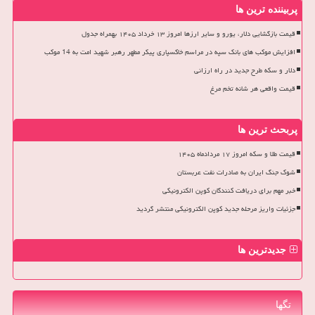
پربیننده ترین ها
قیمت بازگشایی دلار، یورو و سایر ارزها امروز ۱۳ خرداد ۱۴۰۵ بهمراه جدول
افزایش موکب های بانک سپه در مراسم خاکسپاری پیکر مطهر رهبر شهید امت به 14 موکب
دلار و سکه طرح جدید در راه ارزانی
قیمت واقعی هر شانه تخم مرغ
پربحث ترین ها
قیمت طلا و سکه امروز ۱۷ مردادماه ۱۴۰۵
شوک جنگ ایران به صادرات نفت عربستان
خبر مهم برای دریافت کنندگان کوپن الکترونیکی
جزئیات واریز مرحله جدید کوپن الکترونیکی منتشر گردید
جدیدترین ها
تگها