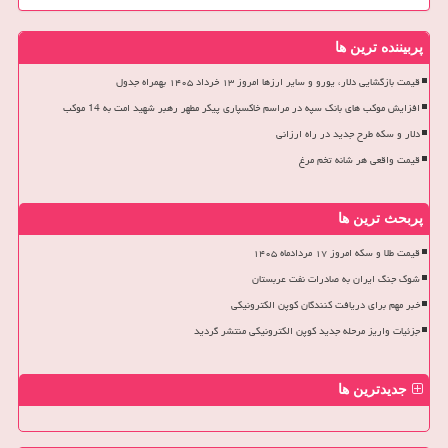
پربیننده ترین ها
قیمت بازگشایی دلار، یورو و سایر ارزها امروز ۱۳ خرداد ۱۴۰۵ بهمراه جدول
افزایش موکب های بانک سپه در مراسم خاکسپاری پیکر مطهر رهبر شهید امت به 14 موکب
دلار و سکه طرح جدید در راه ارزانی
قیمت واقعی هر شانه تخم مرغ
پربحث ترین ها
قیمت طلا و سکه امروز ۱۷ مردادماه ۱۴۰۵
شوک جنگ ایران به صادرات نفت عربستان
خبر مهم برای دریافت کنندگان کوپن الکترونیکی
جزئیات واریز مرحله جدید کوپن الکترونیکی منتشر گردید
جدیدترین ها