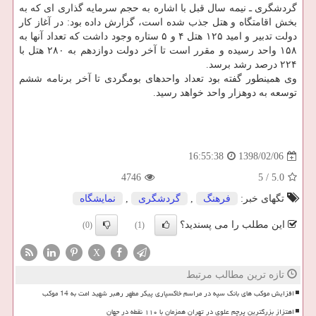
گردشگری ـ نیمه سال قبل با اشاره به حجم سرمایه گذاری ای كه به
بخش اقامتگاه و هتل جذب شده است، گزارش داده بود: در آغاز كار
دولت تدبیر و امید ۱۲۵ هتل ۴ و ۵ ستاره وجود داشت كه تعداد آنها به
۱۵۸ واحد رسیده و مقرر است تا آخر دولت دوازدهم به ۲۸۰ هتل با
۲۲۴ درصد رشد برسد.
وی همینطور گفته بود تعداد واحدهای بومگردی تا آخر برنامه ششم
توسعه به دوهزار واحد خواهد رسید.
1398/02/06
16:55:38
4746
5
/
5.0
تگهای خبر:
فرهنگ
,
گردشگری
,
نمایشگاه
این مطلب را می پسندید؟
(0)
(1)
X
تازه ترین مطالب مرتبط
افزایش موکب های بانک سپه در مراسم خاکسپاری پیکر مطهر رهبر شهید امت به 14 موکب
اهتزاز بزرگترین پرچم علوی در تهران همزمان با ۱۱۰ نقطه در جهان