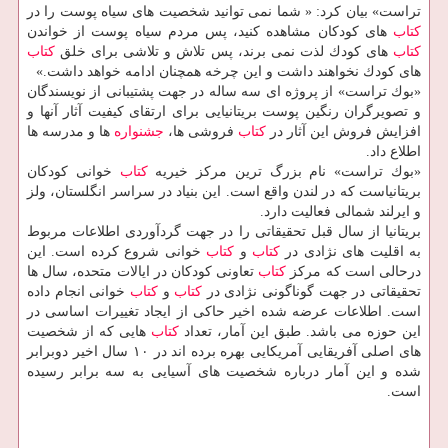
تراست» بیان كرد: « شما نمی توانید شخصیت های سیاه پوست را در
كتاب
های كودكان مشاهده كنید، پس مردم سیاه پوست از خواندن
كتاب
های كودك لذت نمی برند، پس تلاش و تلاشی برای خلق
كتاب
های كودك نخواهند داشت و این چرخه همچنان ادامه خواهد داشت.»
«بوك تراست» از پروژه ای سه ساله در جهت پشتیبانی از نویسندگان
و تصویرگران رنگین پوست بریتانیایی برای ارتقای كیفیت آثار آنها و
افزایش فروش این آثار در
كتاب
فروشی ها،
جشنواره
ها و مدرسه ها
اطلاع داد.
«بوك تراست» نام بزرگ ترین مركز خیریه
كتاب
خوانی كودكان
بریتانیاست كه در لندن واقع است. این بنیاد در سراسر انگلستان، ولز
و ایرلند شمالی فعالیت دارد.
بریتانیا از سال قبل تحقیقاتی را در جهت گردآوردی اطلاعات مربوط
به اقلیت های نژادی در
كتاب
و
كتاب
خوانی شروع كرده است. این
درحالی است كه مركز
كتاب
تعاونی كودكان در ایالات متحده، سال ها
تحقیقاتی در جهت گوناگونی نژادی در
كتاب
و
كتاب
خوانی انجام داده
است. اطلاعات عرضه شده اخیر حاكی از ایجاد تغییرات اساسی در
این حوزه می باشد. طبق این آمار، تعداد
كتاب
هایی كه از شخصیت
های اصلی آفریقایی آمریكایی بهره برده اند در ۱۰ سال اخیر دوبرابر
شده و این آمار درباره شخصیت های آسیایی به سه برابر رسیده
است.