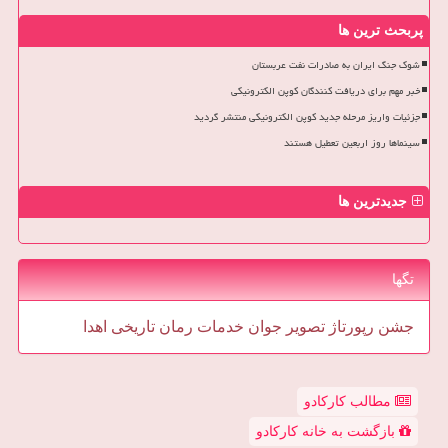
پربحث ترین ها
شوک جنگ ایران به صادرات نفت عربستان
خبر مهم برای دریافت کنندگان کوپن الکترونیکی
جزئیات واریز مرحله جدید کوپن الکترونیکی منتشر گردید
سینماها روز اربعین تعطیل هستند
جدیدترین ها
تگها
جشن
رپورتاژ
تصویر
جوان
خدمات
رمان
تاریخی
اهدا
مطالب کارکادو
بازگشت به خانه کارکادو