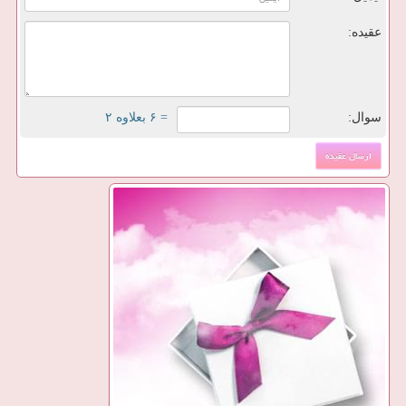
عقیده:
سوال:
= ۶ بعلاوه ۲