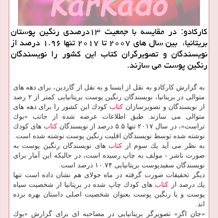
كاركادو: در مقایسه با جمعیت ۱۳درصدی رنگین پوستان
بریتانیا، بین سال های ۲۰۰۷ تا ۲۰۱۷ تنها ۱.۹۶ درصد از
نویسندگان و تصویرگران كتاب این كشور را نویسندگان
رنگین پوست می سازند.
به گزارش كاركادو به نقل از ایسنا و به نقل از گاردین، برای دهه های
متوالی در بریتانیا، نویسندگان رنگین پوست بریتانیایی كمتر از ۲ رصد
از نویسندگان و تصویرسازان
كتاب
كودك این كشور را برای دهه های
متوالی می سازند. طبق اطلاعات عرضه شده از جانب «بوك
تراست»، در سال ۲۰۱۷ تنها ۵.۵ درصد از نویسندگان
كتاب
های كودك
نوشته شده توسط نویسندگان اقلیت رنگین پوست نوشته شده است.
به نظر می آید یك سوم از
كتاب
های نویسندگان رنگین پوست به
صورت ناشر - مولف به چاپ رسیده است، در حالیكه این آمار برای
نویسندگان سفیدپوست بریتانیایی ۱۰.۷۴ درصد است.
دیگر تحقیقات صورت گرفته در ماه جولای هم نشان داده است تنها
یك درصد از
كتاب
های كودك چاپ شده در بریتانیا از شخصیت سیاه
پوست و یا رنگین پوست بعنوان شخصیت اصلی داستان بهره برده
اند.
«جان اگز» تصویرگر بریتانیایی در مصاحبه ای برای گزارش «بوك