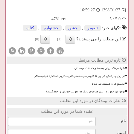
1398/01/27
16:59:27
4781
5
/
5.0
تگهای خبر:
تصویر
,
جشن
,
جشنواره
,
كتاب
این مطلب را می پسندید؟
(0)
(1)
X
تازه ترین مطالب مرتبط
شوک جنگ ایران به صادرات نفت عربستان
از رؤیای زندگی در ون تا کابوس بی خانمانی تاریک ترین استعاره فیلم مسافر
تشییع قرن مستند می شود
نوجوانان چطور در بین هیاهوی لایک ها، هویت خویش را حفظ کنند؟
نظرات بینندگان در مورد این مطلب
عقیده شما در مورد این مطلب
نام:
ایمیل: