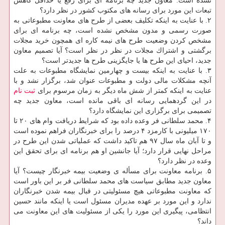
نشده است. معاون جدید چه برنامه ای برای رفع یا حداقل كاهش
تبعات این مورد برای رسانه های مكتوب كشور در نظر دارد؟
۲. با عنایت به اینكه تكلیف بعضی از طرح های معاونت مطبوعاتی به
صورت رسمی و مدون مشخص نشده است، چه برنامه ای برای
مشخص كردن وضعیت طرح های نیمه كاره ای همچون خرید مجلات
برگشتی و اشتراك مجلات در نظر در نظر است؟ آیا تصمیم معاون
جدید، احیای این طرح ها یا جایگزینی طرح ها جدیدتر است؟
۳. با عنایت به اینكه بیست و چهارمین نمایشگاه مطبوعات به علت
آنچه مشكلات مالی دولت و مطبوعات عنوان شد، برگزار نشد و با
عنایت به اینكه كمتر از شش ماه دیگر به زمان مرسوم برای
ثبت نام
در این گردهمایی رسانه ای باقی مانده است، معاون جدید چه
تصمیمی برای برگزاری این نمایشگاه دارد؟
۴. محمد سلطانی فر وعده داده بود كه شرایط دریافت وام های ۲۰ تا
۱۷۰ میلیونی با كارمزد ۴ درصد را برای خبرنگاران فراهم نموده است
و تا آبان ماه سال ۹۷ هم تاكید داشت كه عملیاتی شدن این طرح در
مراحل نهایی قرار دارد؛ آیا جانشین او هم برنامه ای برای تحقق این
وعده در نظر دارد؟
۵. برنامه معاونت برای مسأله ی وضعیت بیمه خبرنگار چیست؟ آیا
معاون جدید مطابق سیاست های محمد سلطانی فر بر این باور است
كه معاونت مطبوعاتی هیچ مسئولیتی در قبال بیمه شدن خبرنگاران
ندارد و این مورد بر عهده مدیران مسئول است یا اینكه مانند حسین
انتظامی، پیگیری این مورد را یكی از مسئولیت های این معاونت می
داند؟