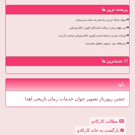
پربحث ترین ها
شوک جنگ ایران به صادرات نفت عربستان
خبر مهم برای دریافت کنندگان کوپن الکترونیکی
جزئیات واریز مرحله جدید کوپن الکترونیکی منتشر گردید
سینماها روز اربعین تعطیل هستند
جدیدترین ها
تگها
جشن
رپورتاژ
تصویر
جوان
خدمات
رمان
تاریخی
اهدا
مطالب کارکادو
بازگشت به خانه کارکادو