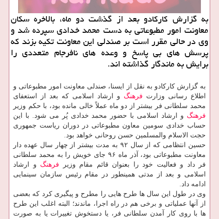
به گزارش كاركادو بعد از گذشت دو ماه، بالاخره سكان
معاونت امور مطبوعاتی به دست محمد خدادی سپرده شد و
وی در حالی مقرر است بر صندلی این معاونت تكیه بزند كه
پرسش های بی پاسخ و وعده های نافرجام متعددی را
برایش به ماندگار گذاشته اند.
به گزارش كاركادو به نقل از ایسنا، صندلی معاونت امور مطبوعاتی و
اطلاع رسانی وزارت
فرهنگ
و ارشاد اسلامی كه بعد از استعفای
محمد سلطانی فر بیشتر از دو ماه عملاً خالی مانده بود، با حكم وزیر
فرهنگ
و ارشاد اسلامی با حضور محمد خدادی پُر می شود. با این
حساب خدادی سومین معاون مطبوعاتی در دوران ریاست جمهوری
حجت الاسلام والمسلمین حسن روحانی خواهد بود.
حسین انتظامی كه از سال ۹۲ به مدت بیشتر از چهار سال عهده دار
معاونت مطبوعاتی بود، آذر ماه ۹۶ جای خویش را به محمد سلطانی
فر داد و فعالیت خود را بعنوان قائم مقام وزیر
فرهنگ
و ارشاد
اسلامی و بعد از مدتی همینطور در مقام رئیس سازمان سینمایی
ادامه داد.
وی در طول این سال ها طرح هایی را مطرح و پیگیری كرد كه بعضی
از آنها عملیاتی و برخی هم در راه اجرا، ماندند؛ البته اغلب این طرح
ها با روی كار آمدن سلطانی فر، یا دستخوش تغییرات یا به صورت