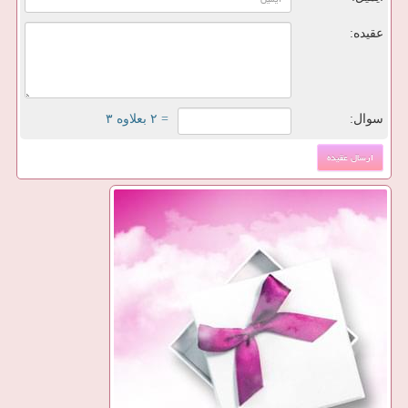
عقیده:
سوال:
= ۲ بعلاوه ۳