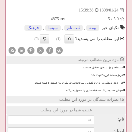
1398/01/24
15:39:38
4875
5
/
5.0
تگهای خبر:
بیمه
,
ثبت نام
,
سینما
,
فرهنگ
این مطلب را می پسندید؟
(0)
(1)
X
تازه ترین مطالب مرتبط
سینماها روز اربعین تعطیل هستند
ترمز معامله قرن کشیده شد
از رؤیای زندگی در ون تا کابوس بی خانمانی تاریک ترین استعاره فیلم مسافر
هوش مصنوعی آینده فیلمسازی را متحول می کند
نظرات بینندگان در مورد این مطلب
عقیده شما در مورد این مطلب
نام:
ایمیل: