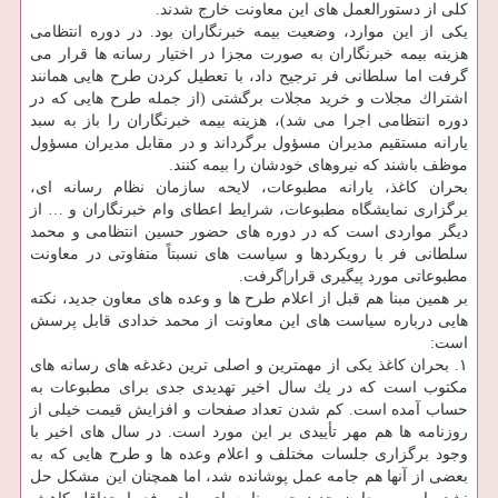
كلی از دستورالعمل های این معاونت خارج شدند.
یكی از این موارد، وضعیت بیمه خبرنگاران بود. در دوره انتظامی
هزینه بیمه خبرنگاران به صورت مجزا در اختیار رسانه ها قرار می
گرفت اما سلطانی فر ترجیح داد، با تعطیل كردن طرح هایی همانند
اشتراك مجلات و خرید مجلات برگشتی (از جمله طرح هایی كه در
دوره انتظامی اجرا می شد)، هزینه بیمه خبرنگاران را باز به سبد
یارانه مستقیم مدیران مسؤول برگرداند و در مقابل مدیران مسؤول
موظف باشند كه نیروهای خودشان را بیمه كنند.
بحران كاغذ، یارانه مطبوعات، لایحه سازمان نظام رسانه ای،
برگزاری نمایشگاه مطبوعات، شرایط اعطای وام خبرنگاران و … از
دیگر مواردی است كه در دوره های حضور حسین انتظامی و محمد
سلطانی فر با رویكردها و سیاست های نسبتاً متفاوتی در معاونت
مطبوعاتی مورد پیگیری قرار|گرفت.
بر همین مبنا هم قبل از اعلام طرح ها و وعده های معاون جدید، نكته
هایی درباره سیاست های این معاونت از محمد خدادی قابل پرسش
است:
۱. بحران كاغذ یكی از مهمترین و اصلی ترین دغدغه های رسانه های
مكتوب است كه در یك سال اخیر تهدیدی جدی برای مطبوعات به
حساب آمده است. كم شدن تعداد صفحات و افزایش قیمت خیلی از
روزنامه ها هم مهر تأییدی بر این مورد است. در سال های اخیر با
وجود برگزاری جلسات مختلف و اعلام وعده ها و طرح هایی كه به
بعضی از آنها هم جامه عمل پوشانده شد، اما همچنان این مشكل حل