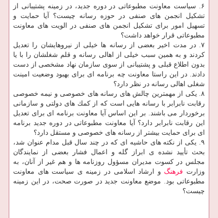
۶. سیاست معاونت مطبوعاتی در دوره جدید، در زمینه پشتیبانی از
تشكیل انجمن های صنفی در حوزه رسانه چیست؟ آیا حمایت و
تسهیل امور برای تشكیل انجمن های صنفی در الویت های معاونت
مطبوعاتی قرار خواهد داشت؟
۷. در مدت اخیر بعضی از رسانه ها خیلی از نیروهایشان را تعدیل
كردند و به همین سبب خیلی از اهالی رسانه و قلم شغلشان را با یا
بدون اطلاع قبلی و پشتیبانی از سوی سازمان نهاد مشخصی از دست
دادند. در این راستا معاونت چه برنامه ای برای بهبود وضعیت امینت
شغلی اهالی رسانه در نظر دارد؟
۸. یكی از مهمترین چالش های رسانه های خصوصی و نیمه خصوصی
رقابت نابرابر با رسانه هایی است كه از كمك های دولتی و سازمانی
برخوردار می باشند. بر این اساس آیا معاونت برنامه ای برای تعدیل
این رقابت نابرابر دارد؟ آیا معاونت مطبوعاتی در دوره جدید برنامه
ای برای حمایت بیشتر از رسانه های خصوصی و مستقل دارد؟
۹. یكی از نكته های حاشیه ای كه در چند سال قبل مدام عنوان شد،
بحث تأیید نشده ی ابراز گله و اعمال فشار بعضی از نمایندگان
مجلس در كسوت مدیران مسؤول روزنامه ها و هم غیر از آنان، به
وزارت
فرهنگ
و ارشاد اسلامی در زمینه ی سیاست های معاونت
مطبوعاتی بود. موضع معاونت جدید در صورت صحت، در این زمینه
چیست؟