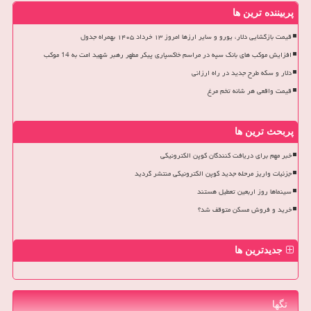
پربیننده ترین ها
قیمت بازگشایی دلار، یورو و سایر ارزها امروز ۱۳ خرداد ۱۴۰۵ بهمراه جدول
افزایش موکب های بانک سپه در مراسم خاکسپاری پیکر مطهر رهبر شهید امت به 14 موکب
دلار و سکه طرح جدید در راه ارزانی
قیمت واقعی هر شانه تخم مرغ
پربحث ترین ها
خبر مهم برای دریافت کنندگان کوپن الکترونیکی
جزئیات واریز مرحله جدید کوپن الکترونیکی منتشر گردید
سینماها روز اربعین تعطیل هستند
خرید و فروش مسکن متوقف شد؟
جدیدترین ها
تگها