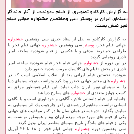
به گزارش كاركادو تصویری از فیلم «دونده» از آثار ماندگار
سینمای ایران بر پوستر سی وهفتمین جشنواره جهانی فیلم
فجر نقش بست.
به گزارش كاركادو به نقل از ستاد خبری سی وهفتمین
جشنواره
جهانی فیلم فجر،
پوستر
سی وهفتمین
جشنواره
جهانی فیلم فجر با
طراحی حمیدرضا بیدقی و با عكسی از فیلم «دونده» ساخته امیر
نادری رونمایی گردید.
در این دوره از
جشنواره
جهانی فیلم فجر فیلم «دونده» ساخته امیر
نادری در بخش «فیلم های كلاسیك مرمت شده» حضور دارد.
«دونده» نخستین فیلم ایرانی بعد از انقلاب اسلامی است كه در
جشنواره
های معتبر جهانی حضور پیدا كرد وتوانست توجه سینمای دنیا
را به سینمای نوین ایران جلب نماید. این فیلم همینطور موفق به
كسب جوایز متعددی از
جشنواره
های مطرح دنیا شد.
جانمایه این فیلم داستانی تلاش، آگاهی و خودباوری است و با نگاهی
انسانی توانست مفاهیم ارزشمندی را در چارچوب یك اثر سینمایی به
نمایش بگذارد. «دونده» در همان سال ها در كنار موفقیت های جهانی
یكی از فیلم های مورد توجه مردم ایران بود و همینطور توانست به
یكی از فیلم های ماندگارِ تاریخ سینمای معاصر ایران تبدیل گردد.
سی وهفتمین دوره
جشنواره
جهانی فیلم فجر از ۱۸ تا ۲۶ آوریل