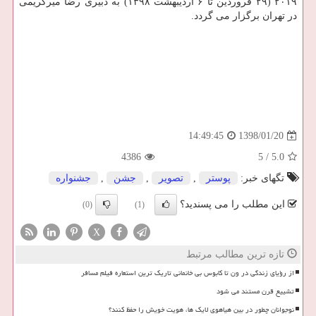
۲۰۱۹ (۲۹ فروردین تا ۶ اردیبهشت ۱۳۹۸) به دبیری رضا میركریمی
در تهران برگزار می گردد.
1398/01/20
14:49:45
4386
5
/
5.0
تگهای خبر:
پوستر
,
تصویر
,
جشن
,
جشنواره
این مطلب را می پسندید؟
(0)
(1)
X
تازه ترین مطالب مرتبط
از رؤیای زندگی در ون تا کابوس بی خانمانی تاریک ترین استعاره فیلم مسافر
تشییع قرن مستند می شود
نوجوانان چطور در بین هیاهوی لایک ها، هویت خویش را حفظ کنند؟