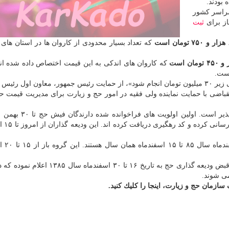
 بودند.
(جمعه ۱۰ اسفند) در سراسر كشور
از برای
ثبت
كه تعداد بسیار محدودی از كاروان ها در استان های
كه كاروان های اندكی به این قیمت اختصاص داده شده ان
رئیس سازمان حج و زیارت كه امیدوار بود «حج ۹۸ با قیمتی زیر ۳۰ میلیون تومان انجام شود»، از حمایت رئیس جمهور، معاون او
اضی با حمایت نماینده ولی فقیه در امور حج و زیارت برای مدیریت قیمت ح
حج ۹۷ الان بوسیله سامانه reserve.haj.ir امكان پذیر است. 
۱۳۸۵ هستند كه قبلاً 
اولویت بعدی، دارندگان
سازمان حج و زیارت سومین گروه در اولویت را دارندگان قبض ودیعه گذاری حج به تاریخ ۱۶ تا 
ازمان حج و زیارت، اینجا را كلیك كنید.