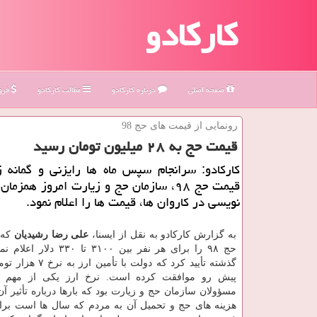
کارکادو
صفحه اصلی
درباره كاركادو
مطالب كاركادو
فروش
رونمایی از قیمت های حج 98
قیمت حج به ۲۸ میلیون تومان رسید
كاركادو: سرانجام سپس ماه ها رایزنی و گمانه ز
قیمت حج ۹۸، سازمان حج و زیارت امروز همزمان
نویسی در كاروان ها، قیمت ها را اعلام نمود.
به گزارش كاركادو به نقل از ایسنا،
علی رضا رشیدیان
كه 
حج ۹۸ را برای هر نفر بین ۳۱۰۰ تا 
گذشته تأیید كرد كه دولت با ت
پیش رو موافقت كرده است. نرخ ارز یكی از مهم ت
مسؤولان سازمان حج و زیارت بود كه بارها درباره تأثیر آ
هزینه های حج و تحمیل آن به مردم كه سال ها است برای