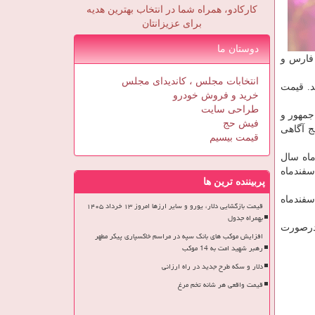
کارکادو، همراه شما در انتخاب بهترین هدیه
برای عزیزانتان
دوستان ما
 فارس و
انتخابات مجلس ، کاندیدای مجلس
د. قیمت
خرید و فروش خودرو
طراحی سایت
ل رئیس جمهور و
فیش حج
ج آگاهی
قیمت بیسیم
اولین اولویت های فراخوانده شده دارندگان فیش حج تا ۳۰ بهمن ماه سال
در همین سامانه اطلاعات خودرا بروز رسانی كرده و كد رهگیری دریافت كرده اند. این ودیعه گذاران از امروز تا ۱۵ اسفندماه
پربیننده ترین ها
 قبض ودیعه گذاری حج از یك اسفندماه سال ۸۵ تا ۱۵ اسفندماه همان سال هستند. این گروه باز از ۱۵ تا ۲۰ اسفندماه
قیمت بازگشایی دلار، یورو و سایر ارزها امروز ۱۳ خرداد ۱۴۰۵
بهمراه جدول
۳۰ اسفندماه سال ۱۳۸۵ اعلام نموده كه درصورت
افزایش موکب های بانک سپه در مراسم خاکسپاری پیکر مطهر
رهبر شهید امت به 14 موکب
دلار و سکه طرح جدید در راه ارزانی
قیمت واقعی هر شانه تخم مرغ