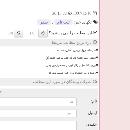
1397/12/10
20:13:22
تگهای خبر:
ثبت نام
,
سفر
این مطلب را می پسندید؟
(0)
(1)
تازه ترین مطالب مرتبط
سینماها روز اربعین تعطیل هستند
اشعار شب هفتم محرم، حضرت علی اصغر(ع)
ورود 26 هزار زائر ایرانی به سرزمین وحی
وعده وزیر اقتصاد برای این کسب وکارها
نظرات بینندگان در مورد این مطلب
ع
نام:
ایمیل:
عقیده: