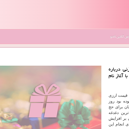
 آنلاین کادو
نی درباره
 با آغاز نام
قیمت ارزی
۳۳۰ دلار اعلام نموده بود روز
أمین ارز به نرخ ۷ هزار تومان برای حج
رین دغدغه
ن بر افزایش
 انجام این