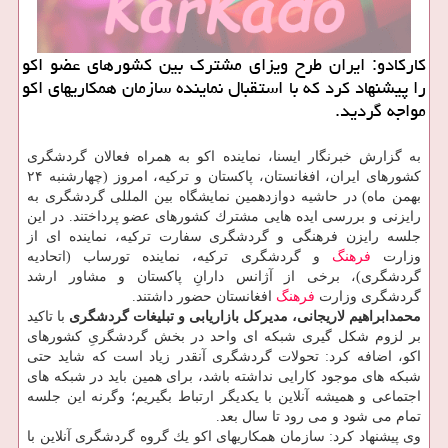
كاركادو: ایران طرح ویزای مشترك بین كشورهای عضو اكو
را پیشنهاد كرد كه با استقبال نماینده سازمان همكاریهای اكو
مواجه گردید.
به گزارش خبرنگار ایسنا، نماینده اكو به همراه فعالان گردشگری
كشورهای ایران، افغانستان، پاكستان و تركیه، امروز (چهارشنبه ۲۴
بهمن ماه) در حاشیه دوازدهمین نمایشگاه بین المللی گردشگری به
رایزنی و بررسی ایده هایی مشترك كشورهای عضو پرداختند. در این
جلسه رایزن فرهنگی و گردشگری سفارت تركیه، نماینده ای از
وزارت
فرهنگ
و گردشگری تركیه، نماینده تورساب (اتحادیه
گردشگری)، برخی از آژانس دارانِ پاكستان و مشاور ارشد
گردشگری وزارت
فرهنگ
افغانستان حضور داشتند.
محمدابراهیم لاریجانی، مدیركل بازاریابی و تبلیغات گردشگری
با تاكید
بر لزوم شكل گیری شبكه ای واحد در بخش گردشگریِ كشورهای
اكو، اضافه كرد: تحولات گردشگری آنقدر زیاد است كه شاید حتی
شبكه های موجود كارایی نداشته باشد، برای همین باید در شبكه های
اجتماعی و همیشه آنلاین با یكدیگر ارتباط بگیریم؛ وگرنه این جلسه
تمام می شود و می رود تا سال بعد.
وی پیشنهاد كرد: سازمان همكاریهای اكو یك گروه گردشگری آنلاین با