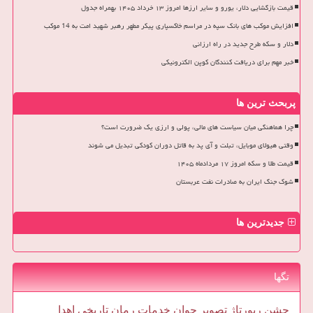
قیمت بازگشایی دلار، یورو و سایر ارزها امروز ۱۳ خرداد ۱۴۰۵ بهمراه جدول
افزایش موکب های بانک سپه در مراسم خاکسپاری پیکر مطهر رهبر شهید امت به 14 موکب
دلار و سکه طرح جدید در راه ارزانی
خبر مهم برای دریافت کنندگان کوپن الکترونیکی
پربحث ترین ها
چرا هماهنگی میان سیاست های مالی، پولی و ارزی یک ضرورت است؟
وقتی هیولای موبایل، تبلت و آی پد به قاتل دوران کودکی تبدیل می شوند
قیمت طلا و سکه امروز ۱۷ مردادماه ۱۴۰۵
شوک جنگ ایران به صادرات نفت عربستان
جدیدترین ها
تگها
جشن
رپورتاژ
تصویر
جوان
خدمات
رمان
تاریخی
اهدا