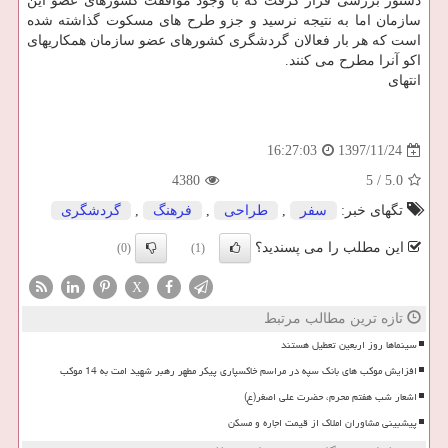
دستور بررسی قرار گرفت كه با وجود موافقت كشورهای عضو این
سازمان اما به نتیجه نرسید و جزو طرح های مسكوت گذاشته شده
است كه هر بار فعالان گردشگری كشورهای عضو سازمان همكاریهای
اكو آنرا مطرح می كنند.
انتهای
1397/11/24
16:27:03
4380
5
/
5.0
تگهای خبر:
سفر
,
طراحی
,
فرهنگ
,
گردشگری
این مطلب را می پسندید؟
(0)
(1)
X
تازه ترین مطالب مرتبط
سینماها روز اربعین تعطیل هستند
افزایش موکب های بانک سپه در مراسم خاکسپاری پیکر مطهر رهبر شهید امت به 14 موکب
اشعار شب هفتم محرم، حضرت علی اصغر(ع)
پیشبینی مشاوران املاک از قیمت اجاره و مسکن