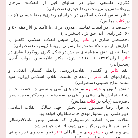
فكری، فلسفی مؤثر در سالهای قبل از انقلاب» مرجان
پورغلامحسین، میرمحمدرضا حیدری (سخنرانی)
«تئاتر سپس انقلاب اسلامی در خراسان رضوی» رضا حسینی (چاپ
در
كتاب
همایش)
«چندصدایی در ادبیات نمایشی مدرن ایرانی با تاكید بر آثار دهه ۵۰ و
۶۰ اكبر رادی» آیدا حق نژاد (سخنرانی)
«خصوصی سازی در
تئاتر
ایران سپس انقلاب اسلامی: كاهش یا
افزایش بار دولت؟» محمدرضا رسولی، پریسا كیومرث (سخنرانی)
«مطالعه ی نقش ماهنامه ی نمایش در شكل گیری رویكرد انتقادی در
تئاتر
ایران(۱۳۹۴ تا ۱۳۹۷ ش)» دكتر غلامحسین دولت آبادی
(سخنرانی)
«نقد
تئاتر
و گفتمان انقلاب)بررسی رابطه گفتمان انقلابی و
پارادایمهای نقد
تئاتر
در دهه ی نخست انقلاب اسلامی ایران» سید
محمد مداح حسینی (سخنرانی)
«نقش كانون و
جشنواره
نمایش های آیینی و سنتی در حفظ، احیا و
اشاعه نمایش های سنتی و آیینی در سه دهه اخیر» دكتر محمدحسین
ناصربخت (چاپ در
كتاب
همایش)
به قول رضا صمدپور مدیر بخش "چهل سالگی انقلاب اسلامی
"دبیرعلمی این سمینارمهدی حامدسقائیان خواهد بود.
مقالات مورد اشاره درسمیناری كه ششم بهمن ماه۹۷درسالن
كنفرانس تئاترشهربرگزار می شود، قرائت خواهند شد.
سی و هفتمین
جشنواره
ی بین المللی
تئاتر
فجر به دبیری نادر برهانی