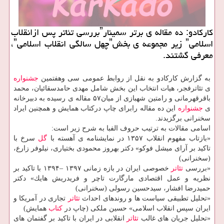
كاركادو: ده مقاله ی برتر سمینارˮبررسی تئاتر پس ازانقلاب
اسلامیˮ زیر مجموعه ی بخشˮچهل سالگی انقلاب اسلامیˮ،
معرفی گشتند.
به گزارش كاركادو به نقل از روابط عمومی سی وهفتمین
جشنواره
ی تئاترفجر، هیات انتخاب این بخش شامل مهدی حامدسقائیان، محمد
باقرقهرمانی و رامتین شهبازی از میان۵۷ مقاله ی رسیده به دبیرخانه
ی
جشنواره
این ده مقاله رابرای چاپ دركتاب همایش و همچنین ایراد
سخنرانی برگزیدند.
اسامی مقالات به ترتیب حروف الفبا به شرح زیر است:
«بازتاب مفهوم انقلاب ۱۳۵۷ در نمایشنامه ی آهسته با
گل
سرخ با
تاكید بر آرای میشل فوكو» دكتر بهروز محمودی بختیاری، نیلوفر زارع،
(سخنرانی)
«بررسی
تئاتر
خصوصی ایران در بازه زمانی ۱۳۹۷ –۱۳۹۴ با تاكید بر
نظریه و عمل اقتصادی مارگارت تاچر و فریدریش هایك» دكتر
حمیدرضا افشار، سیدحسین رسولی (سخنرانی)
«تحلیل تطبیقی سیاست ها و روندهای احداث
تئاتر
تجاری در آمریكا و
ایران سپس انقلاب اسلامی» حسین ملكی (چاپ در
كتاب
همایش)
«تحلیل جریان های غالب
تئاتر
انقلابی در ایران با تاكید بر گفتمان های