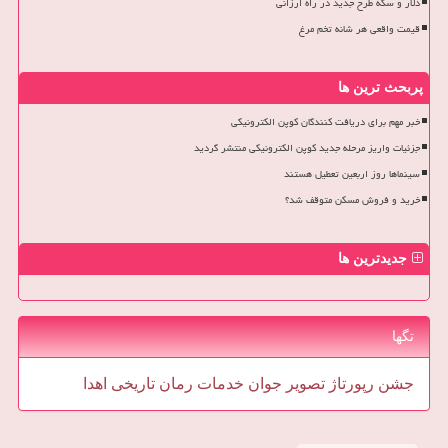
دلار و سکه طرح جدید در راه ارزانی
قیمت واقعی هر شانه تخم مرغ
پربحث ترین ها
خبر مهم برای دریافت کنندگان کوپن الکترونیکی
جزئیات واریز مرحله جدید کوپن الکترونیکی منتشر گردید
سینماها روز اربعین تعطیل هستند
خرید و فروش مسکن متوقف شد؟
جدیدترین ها
تگها
جشن
رپورتاژ
تصویر
جوان
خدمات
رمان
تاریخی
اهدا