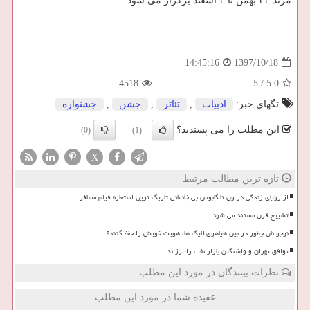
مرند ۲۲ بهمن تا ۴ اسفند برگزار می شود.
1397/10/18
14:45:16
4518
5
/
5.0
تگهای خبر:
ادبیات
,
تئاتر
,
جشن
,
جشنواره
این مطلب را می پسندید؟
(0)
(1)
X
تازه ترین مطالب مرتبط
از رؤیای زندگی در ون تا کابوس بی خانمانی تاریک ترین استعاره فیلم مسافر
تشییع قرن مستند می شود
نوجوانان چطور در بین هیاهوی لایک ها، هویت خویش را حفظ کنند؟
توافق تهران و واشنگتن بازار نفت را لرزاند
نظرات بینندگان در مورد این مطلب
عقیده شما در مورد این مطلب