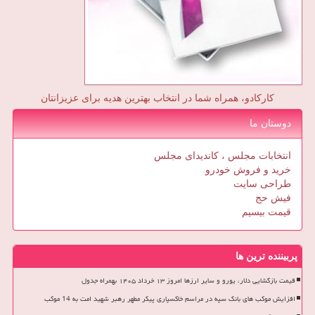
کارکادو، همراه شما در انتخاب بهترین هدیه برای عزیزانتان
دوستان ما
انتخابات مجلس ، کاندیدای مجلس
خرید و فروش خودرو
طراحی سایت
فیش حج
قیمت بیسیم
پربیننده ترین ها
قیمت بازگشایی دلار، یورو و سایر ارزها امروز ۱۳ خرداد ۱۴۰۵ بهمراه جدول
افزایش موکب های بانک سپه در مراسم خاکسپاری پیکر مطهر رهبر شهید امت به 14 موکب