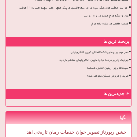
افزایش موکب های بانک سپه در مراسم خاکسپاری پیکر مطهر رهبر شهید امت به 14 موکب
دلار و سکه طرح جدید در راه ارزانی
قیمت واقعی هر شانه تخم مرغ
پربحث ترین ها
خبر مهم برای دریافت کنندگان کوپن الکترونیکی
جزئیات واریز مرحله جدید کوپن الکترونیکی منتشر گردید
سینماها روز اربعین تعطیل هستند
خرید و فروش مسکن متوقف شد؟
جدیدترین ها
تگها
جشن
رپورتاژ
تصویر
جوان
خدمات
رمان
تاریخی
اهدا