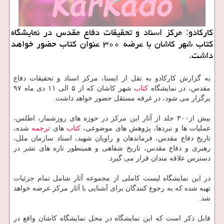
كاركادو: مركز اسناد و تحقیقات دفاع مقدس در نمایشگاه
كتاب شهر كاشان با عرضه ۳۰۰ عنوان كتاب حضور خواهد
داشت.
به گزارش كاركادو به نقل از ایسنا، مركز اسناد و تحقیقات دفاع
مقدس، در نمایشگاه
كتاب
شهر كاشان كه از ۵ الی ۱۱ دی ماه ۹۷
برگزار می شود، در غرفه مستقل حضور خواهد داشت.
بیش از۳۰۰ جلد از آثار این مركز در حوزه های روزشمار، اطلس،
عملیات ها و نبردها، پژوهش های موضوعی،
كتاب
های
ترجمه
شده،
تاریخ دفاع مقدس، فرماندهان و راویان شهید، اسناد سازمان ملل،
رهبری و دفاع مقدس، تاریخ شفاهی و همینطور تازه های نشر در
دسترس علاقه مندان قرار می گیرد.
در این نمایشگاه لیست كاملی از مجموعه آثار شامل تمام جزئیات
تهیه شده كه به رجوع كنندگان برای آشنایی با آثار مركز عرضه خواهد
شد.
قابل ذكر است كه این نمایشگاه در محل نمایشگاه كاشان واقع در