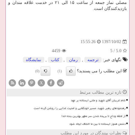
مصلی نماز جمعه از ساعت ۱۵ الی ۲۱ در خدمت علاقه مندان و
بازدیدكنندگان است.
1397/10/02
15:55:26
4459
5
/
5.0
تگهای خبر:
ترجمه
,
رمان
,
كتاب
,
نمایشگاه
این مطلب را می پسندید؟
(0)
(1)
X
تازه ترین مطالب مرتبط
شام غریبان آقای شهید و ملتی ایستاده بر عهد
رهنمودهای رهبر شهید، مسیر خودکفایی و امنیت غذایی را روشن کرده است
از لحظه وداع تا بریده شدن سر مطهر بهترین بنده خدا
دشمن هنوز ایستاده تا بین ما اختلاف ایجاد شود
نظرات بینندگان در مورد این مطلب