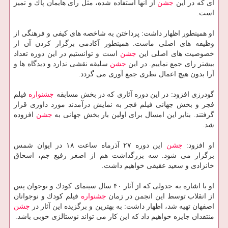
ای كه در این
جشن
از آنها استفاده شده، مثل رای هایمان پاك و تمیز
است.
او همینطور اظهار داشت: پرداختن به شاخصه های كیفی و فرهنگی از
وظیفه های اصلی ماست. همینطور آكادمی برگزار كردن آن از
خصوصیت های اصلی این
جشن
است و توانستیم در این دوره تعداد
بیشتر رای جمع نماییم. در این
جشن
سلیقه نقشی ندارد و دیدگاه ها و
آرا بدون هیچ اعمال نظری جمع آوری می گردد.
گودرزی افزود: در این دوره آثاری كه در بخش مسابقه
جشنواره
فیلم
فجر و بخش جهانی فیلم فجر به نمایش درآمدند مورد داوری قرار
گرفتند. بنابر این امسال برای اولین بار بخش جهانی به
جشن
افزوده
شد.
او افزود:
جشن
این دوره ۲۷ آذرماه ساعت ۱۸ در ایوان شمس
برگزار می شود. سه بزرگداشت هم از اصغر رفیع جم، اسحاق
خانزادی و سعید عقیقی خواهیم داشت.
او با اشاره به جدولی كه از آثار ۴۰ سال سینمای كودك و نوجوان پس
از انقلاب توسط این انجمن در زمان
جشنواره
فیلم كودك و نوجوانان
اصفهان تهیه شد، اظهار داشت: به بهترین و برگزیده این آثار در
جشن
منتقدان جایزه خواهیم داد كه این كار می تواند نوستالژی خوبی باشد.