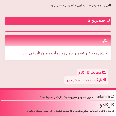
جزئیات واریز مرحله جدید کوپن الکترونیکی منتشر گردید
جدیدترین ها
تگها
جشن
رپورتاژ
تصویر
جوان
خدمات
رمان
تاریخی
اهدا
مطالب کارکادو
بازگشت به خانه کارکادو
karkado.ir - حقوق مادی و معنوی سایت كاركادو محفوظ است
كاركادو
فروش کادو و انتخاب انواع کادویی ، کارکادو، هدیه ای از جنس عشق و خاطره