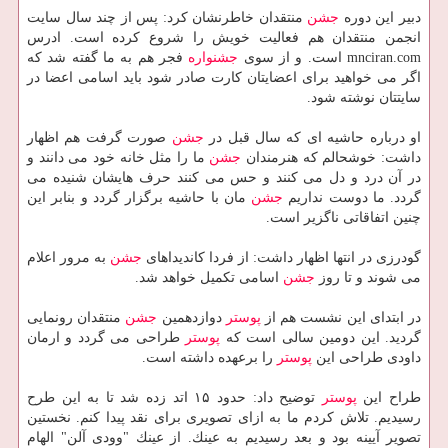
دبیر این دوره
جشن
منتقدان خاطرنشان كرد: پس از چند سال سایت
انجمن منتقدان هم فعالیت خویش را شروع كرده است. ادرس
mnciran.com است. و از سوی
جشنواره
فجر هم به ما گفته شد كه
اگر می خواهید برای اعضایتان كارت صادر شود باید اسامی اعضا در
سایتتان نوشته شود.
او درباره حاشیه ای كه سال قبل در
جشن
صورت گرفت هم اظهار
داشت: خوشحالم كه هنرمندان
جشن
ما را مثل خانه خود می دانند و
در آن درد و دل می كنند و حس می كنند حرف هایشان شنیده می
گردد. ما دوست نداریم
جشن
مان با حاشیه برگزار گردد و بنابر این
چنین اتفاقاتی ناگزیر است.
گودرزی در انتها اظهار داشت: از فردا كاندیداهای
جشن
به مرور اعلام
می شوند و تا روز
جشن
اسامی تكمیل خواهد شد.
در ابتدای این نشست هم از
پوستر
دوازدهمین
جشن
منتقدان رونمایی
گردید. این دومین سالی است كه
پوستر
طراحی می گردد و ارمان
داودی طراحی این
پوستر
را برعهده داشته است.
طراح این
پوستر
توضیح داد: حدود ۱۵ اتد زده شد تا به این طرح
رسیدیم. تلاش كردم ما به ازای تصویری برای نقد پیدا كنم. نخستین
تصویر آیینه بود و بعد رسیدیم به عینك. از عینك "وودی آلن" الهام