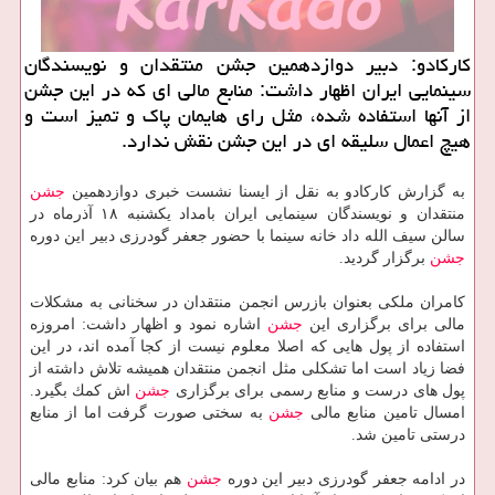
كاركادو: دبیر دوازدهمین جشن منتقدان و نویسندگان
سینمایی ایران اظهار داشت: منابع مالی ای كه در این جشن
از آنها استفاده شده، مثل رای هایمان پاك و تمیز است و
هیچ اعمال سلیقه ای در این جشن نقش ندارد.
به گزارش كاركادو به نقل از ایسنا نشست خبری دوازدهمین
جشن
منتقدان و نویسندگان سینمایی ایران بامداد یكشنبه ۱۸ آذرماه در
سالن سیف الله داد خانه سینما با حضور جعفر گودرزی دبیر این دوره
جشن
برگزار گردید.
كامران ملكی بعنوان بازرس انجمن منتقدان در سخنانی به مشكلات
مالی برای برگزاری این
جشن
اشاره نمود و اظهار داشت: امروزه
استفاده از پول هایی كه اصلا معلوم نیست از كجا آمده اند، در این
فضا زیاد است اما تشكلی مثل انجمن منتقدان همیشه تلاش داشته از
پول های درست و منابع رسمی برای برگزاری
جشن
اش كمك بگیرد.
امسال تامین منابع مالی
جشن
به سختی صورت گرفت اما از منابع
درستی تامین شد.
در ادامه جعفر گودرزی دبیر این دوره
جشن
هم بیان كرد: منابع مالی