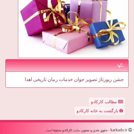
تگها
جشن
رپورتاژ
تصویر
جوان
خدمات
رمان
تاریخی
اهدا
مطالب کارکادو
بازگشت به خانه کارکادو
karkado.ir - حقوق مادی و معنوی سایت كاركادو محفوظ است