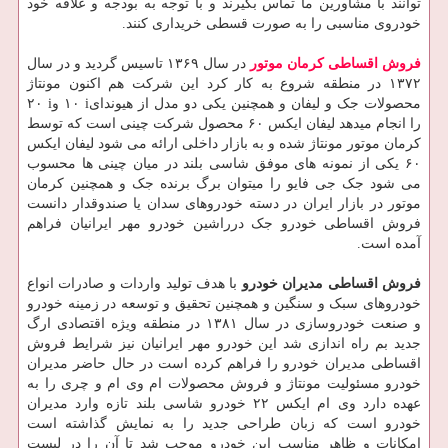
توانند با مشاورین ما تماس بگیرند و با توجه به بودجه و علاقه خود
خودروی مناسبی را به صورت قسطی خریداری کنند.
فروش اقساطی کرمان موتور
در سال ۱۳۶۹ تاسیس گردید و در سال
۱۳۷۲ در منطقه شروع به کار کرد این شرکت هم اکنون مونتاژ
محصولات جک و لیفان و همچنین یکی دو مدل از هیوندای
i
۱۰ و
i
۲۰
را انجام میدهد لیفان ایکس ۶۰ محصول شرکت چینی است که توسط
کرمان موتور مونتاژ شده و به بازار داخلی ارائه می شود لیفان ایکس
۶۰ یکی از نمونه های موفق شاسی بلند در میان چینی ها محسوب
می شود جک جی فایو را میتوان برگ برنده جک و همچنین کرمان
موتور در بازار ایران در دسته خودروهای سدان یا صندوقدار دانست
فروش اقساطی خودرو جک درراشین خودرو مهر ایرانیان فراهم
آمده است.
فروش اقساطی مدیران خودرو
با هدف تولید واردات و صادرات انواع
خودروهای سبک و سنگین و همچنین تحقیق و توسعه در زمینه خودرو
و صنعت خودروسازی در سال ۱۳۸۱ در منطقه ویژه اقتصادی ارگ
جدید بم راه اندازی شد این خودرو مهر ایرانیان نیز شرایط فروش
اقساطی مدیران خودرو را فراهم کرده است در حال حاضر مدیران
خودرو مسئولیت مونتاژ و فروش محصولات ام وی ام و چری را به
عهده دارد وی ام ایکس ۲۲ خودرو شاسی بلند تازه وارد مدیران
خودرو است که زبان طراحی جدید را به نمایش گذاشته است
امکانات و ظاهر مناسب این خودرو موجب شد تا آن را در لیست