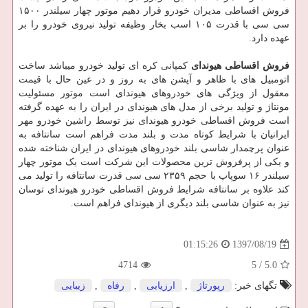
فروش اقساطی مدیران خودرو قرار دهیم موتور چهار سیلندر ۱۵۰۰
سی سی با قدرت ۱۰۵ اسب بخار وظیفه تولید نیروی خودرو را بر
عهده دارد.
فروش اقساطی هیوندای
کمپانی کره ای تولید خودرو میباشد ساخت
اتومبیل های با ظاهر و آپشن های به روز و در عین حال با قیمت
معقول از ویژگی های خودروهای هیوندای است موتور مسئولیت
مونتاژ و تولید برخی از مدل های هیوندای در ایران را به عهده گرفته
است فروش اقساطی خودرو هیوندای نیز توسط راشین خودرو مهر
ایرانیان با شرایط کوتاه مدت و بلند مدت فراهم است سانتافه به
عنوان پرچمدار شاسی بلند خودروهای هیوندای در ایران شناخته شده
و یکی از پرفروش ترین محصولات این شرکت است یک موتور چهار
سیلندر ۱۶ سوپاپ با حجم ۲۳۵۹ سی سی قدرت سانتافه را تولید می
کند علاوه بر سانتافه شرایط فروش اقساطی خودرو هیوندای توسان
نیز به عنوان شاسی بلند دیگری از هیوندای فراهم است.
1397/08/19
01:15:26
4714
5
/
5.0
تگهای خبر:
رپورتاژ
,
ارزیابی
,
رفاه
,
زیبایی