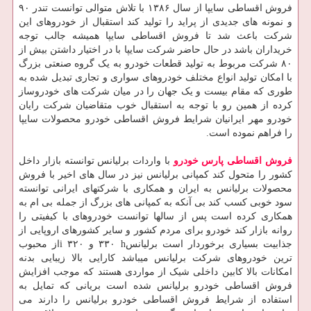
فروش اقساطی سایپا از سال ۱۳۸۶ با تلاش متوالی توانست تندر ۹۰
و نمونه های جدیدی از پراید را تولید کند استقبال از خودروهای این
شرکت باعث شد تا فروش اقساطی سایپا همیشه جالب توجه
خریداران باشد در حال حاضر شرکت سایپا با در اختیار داشتن بیش از
۸۰ شرکت مربوط به تولید قطعات خودرو به یک گروه صنعتی بزرگ
با امکان تولید انواع مختلف خودروهای سواری و تجاری تبدیل شده به
طوری که مقام بیست و یک جهان را در میان شرکت های خودروساز
کرده از همین رو با توجه به استقبال خوب متقاضیان شرکت رایان
خودرو مهر ایرانیان شرایط فروش اقساطی خودرو محصولات سایپا
را فراهم نموده است.
فروش اقساطی پارس خودرو
با واردات برلیانس توانسته بازار داخل
کشور را متحول کند کمپانی برلیانس نیز در سال های اخیر با فروش
محصولات برلیانس به ایران و همکاری با شرکتهای ایرانی توانسته
سود خوبی کسب کند بی آنکه به کمپانی های بزرگ از جمله بی ام به
همکاری کرده است پس از سالها توانست خودروهای با کیفیتی را
روانه بازار کند خودرو برای مردم کشور و سایر کشورهای اروپایی از
جذابیت بسیاری برخوردار است برلیانس
h
۳۳۰ و ۳۲۰
i
از محبوب
ترین خودروهای شرکت برلیانس میباشد کارایی بالا زیبایی بدنه
امکانات بالا کابین داخلی شیک از مواردی هستند که موجب افزایش
فروش اقساطی خودرو برلیانس شده است بریانی که تمایل به
استفاده از شرایط فروش اقساطی خودرو برلیانس را دارند می