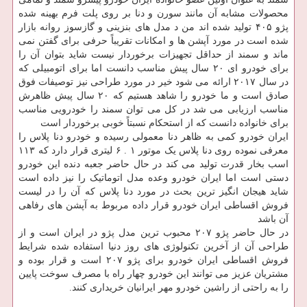
محصولات مشابه آن مانند سورن و دنا بر روی پلت فرم بهینه شده
پژو ۴۰۵ تولید شده اند من د مدل های بنزینی و گازسوز روانه بازار
شده است در مورد آپشن ها و امکانات تقریباً حرفی برای گفتن نمی
ماند و سمند از حداقل تجهیزات برخوردار نیست شاید بتوان آن را
برای خودرو ای ۲۰ سال پیش مناسب دانست اما برای اتومبیلی که
در سال ۲۰۱۷ ارائه می شود خیر در مورد طراحی نیز توصیفات فوق
صادق است و ما خودرو را شاهد هستیم که ۲۰ سال پیش ظاهرش
مناسب ارزیابی می شد در کل می توان سمند را خودرویی مناسب
برای خانواده دانست که از استحکام نسبتاً خوبی برخوردار است
ایران خودرو کمی به ظاهر دنا معمولی رسیده و خودرو دنا پلاس را
معرفی نموده روی دنا پلاس یک موتور ۱ . ۶ لیتری قرار دارد که ۱۱۳
اسب بخار قدرت تولید می کند در حال حاضر جعبه دنده این خودرو
دستی است اما ایران خودرو وعده مدل اتوماتیک را نیز داده است
شاید هیجان انگیز ترین بحث در مورد دنا پلاس که آن را در لیست
فروش اقساطی ایران خودرو قرار داده مربوط به آپشن های رفاهی
آن باشد
در حال حاضر پژو ۲۰۷ محبوب ترین مدل پژو در ایران است و از
طراحی آن از آخرین تکنولوژی های روز دنیا استفاده شده شرایط
فروش اقساطی ایران خودرو برای پژو ۲۰۷ است و قرار بوده و
مشتریان عزیز می توانند این خودرو چهار راه با مصرف سوخت پایین
را به راحتی از راشین خودرو مهر ایرانیان خریداری کنند.