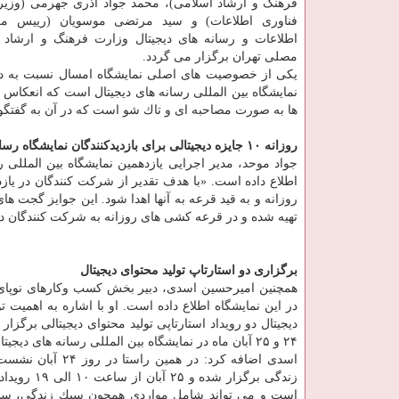
فرهنگ و ارشاد اسلامی)، محمد جواد آذری جهرمی (وزیر 
فناوری اطلاعات) و سید مرتضی موسویان (رییس مر
اطلاعات و رسانه های دیجیتال وزارت فرهنگ و ارشاد 
مصلی تهران برگزار می گردد.
یكی از خصوصیت های اصلی نمایشگاه امسال نسبت به دوره
نمایشگاه بین المللی رسانه های دیجیتال است كه انعكاس اخ
ها به صورت مصاحبه ای و تاك شو است كه در آن به گفتگو ب
روزانه ۱۰ جایزه دیجیتالی برای بازدیدكنندگان نمایشگاه رسانه های دیجیتال
اطلاع داده است. «با هدف تقدیر از شركت كنندگان در یاز
روزانه و به قید قرعه به آنها اهدا شود. این جوایز گجت ها
تهیه شده و در قرعه كشی های روزانه به شركت كنندگان در 
برگزاری دو استارتاپ تولید محتوای دیجیتال
همچنین امیرحسین اسدی، دبیر بخش كسب وكارهای نوپای یاز
در این نمایشگاه اطلاع داده است. او با اشاره به اهمیت ت
دیجیتال دو رویداد استارتاپی تولید محتوای دیجیتالی برگز
۲۴ و ۲۵ آبان ماه در نمایشگاه بین المللی رسانه های دیجیتال برگزار می گردد.
اسدی اضافه كرد:
زندگی برگز
است و می تواند شامل مواردی همچون سبك زندگی، سلامت