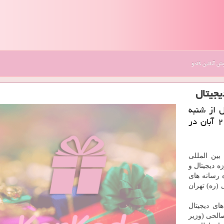
 آنلاین کادو
یجیتال
ل از شنبه
(۲۰ آبان ماه) كار خویش را آغاز می كند و تا ۲۶ آبان در
بین المللی
ه دیجیتال و
 رسانه های
م خمینی (ره) تهران
ای دیجیتال
ید عباس صالحی (وزیر