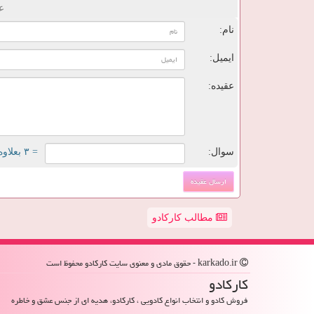
ع
نام:
ایمیل:
عقیده:
سوال:
= ۳ بعلاوه ۴
مطالب کارکادو
karkado.ir - حقوق مادی و معنوی سایت كاركادو محفوظ است
كاركادو
فروش کادو و انتخاب انواع کادویی ، کارکادو، هدیه ای از جنس عشق و خاطره