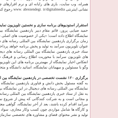
همراه، وب سایت، بازی های رایانه ای و نرم افزارهای 
نشانی اینترنتی www. abrezendegi. ir/digitalmedia رجوع كنند.
استقرار استودیوهای برنامه سازی و نخستین تلویزیون نما
حمید ضیایی پرور، قائم مقام دبیر یازدهمین نمایشگاه بی
نمایشگاه اطلاع داده است؛ «یكی از خصوصیت های اصلی نم
زمان برگزاری یازدهمین نمایشگاه بین المللی رسانه های 
عنوان تلویزیون سرآمد به تولید و پخش برنامه خواهد پرداخ
ستاد خبری یازدهمین نمایشگاه بین المللی رسانه های دیجیتا
های تلویزیون سرآمد با محوریت اطلاع رسانی و فرهنگ س
انعكاس اخبار نمایشگاه از مهمترین برنامه های این تلویزی
وگو با مسئولین و میهمانان نمایشگاه، اساتید دانشگاه و م
برگزاری ۱۲۰ نشست تخصصی در یازدهمین نمایشگاه بین المللی رسانه های دیجیتال
نمایشگاه بین المللی رسانه های دیجیتال در این نمایشگاه بر
به نقل از ستاد خبری یازدهمین نمایشگاه بین المللی رسانه
و مجانی است و به شركت كنندگانی كه پیش از شروع نمای
سرآمد اقدام كرده باشند، بعد از آخر نمایشگاه، گواهی م
و كارگاه ها شامل مواردی چون كسب وكار مجازی، سواد 
تولید و نشر محتوای فضای و مشاوره های تخصصی سازمان 