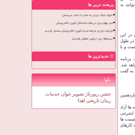
انند به
پربحث ترین ها
شوک جنگ ایران به صادرات نفت عربستان
خبر مهم برای دریافت کنندگان کوپن الکترونیکی
جزئیات واریز مرحله جدید کوپن الکترونیکی منتشر گردید
 در این
سینماها روز اربعین تعطیل هستند
 در طول
ست و با
جدیدترین ها
 برنامه
اهد شد.
 به گفت
تگها
جشن
رپورتاژ
تصویر
جوان
خدمات
و كارگاه تخصصی در یازدهمین
رمان
تاریخی
اهدا
ها آزاد
ینترنتی
نشست ها
 كارهای