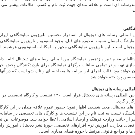
چندرسانه ای است و علاقه مندان جهت ثبت نام و كسب اطلاعات بیشتر می تو
یشگاهی
ن المللی رسانه های دیجیتال از استقرار نخستین تلویزیون نمایشگاهی ایران
ایشگاه امسال نسبت به دوره های قبل، وجود استودیو و تلویزیون نمایشگاهی
دیجیتال است. این تلویزیون نمایشگاهی مجهز به امكانات استودیویی هوشمند ا
ت.
لقائم مقام دبیر یازدهمین نمایشگاه بین المللی رسانه های دیجیتال ادامه داد:
ازی تهیه و در تمامی ساعات برگزای نمایشگاه برای بازدیدكنندگان پخش خو
ون خواهد بود. قالب اجرای این برنامه ها مصاحبه ای و تاك شو است كه در آنها
تخصصین پرداخته خواهد شد.
به گفته مسئول بخش دانش و فناوری یازدهمین نمایشگاه بین المللی رسانه های دیجیتال قرار است ۱۲۰ نشست 
گزار گردد.
 های دیجیتال، مجید شفیعی اظهار نمود: حضور عموم علاقه مندان در این كارگاه 
شگاه نسبت به ثبت نام در این نشست ها و كارگاه های تخصصی در سامانه ا
عتبر از جانب وزارت فرهنگ و ارشاد اسلامی، اعطا خواهد شد. موضوعات این 
فضای مجازی، آموزش نرم افزارهای تخصصی حوزة نشر دیجیتال، آموزش راه
ها و مراجع قانونی مرتبط با حوزه فضای مجازی است.