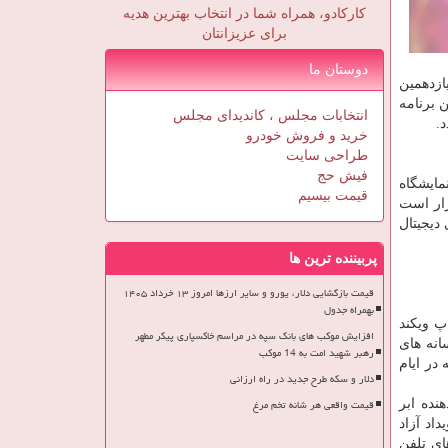
کارکادو، همراه شما در انتخاب بهترین هدیه
برای عزیزانتان
دوستان ما
ازدهمین
 برنامه
انتخابات مجلس ، کاندیدای مجلس
.
خرید و فروش خودرو
طراحی سایت
فیش حج
ركت كنندگان در نمایشگاه
قیمت بیسیم
رار است
دیجیتال
پربیننده ترین ها
قیمت بازگشایی دلار، یورو و سایر ارزها امروز ۱۳ خرداد ۱۴۰۵
بهمراه جدول
پ ویكند
افزایش موکب های بانک سپه در مراسم خاکسپاری پیکر مطهر
انه های
رهبر شهید امت به 14 موکب
در ایام
دلار و سکه طرح جدید در راه ارزانی
قیمت واقعی هر شانه تخم مرغ
 دهنده ابر
 رویداد آزاد
ای تلفن