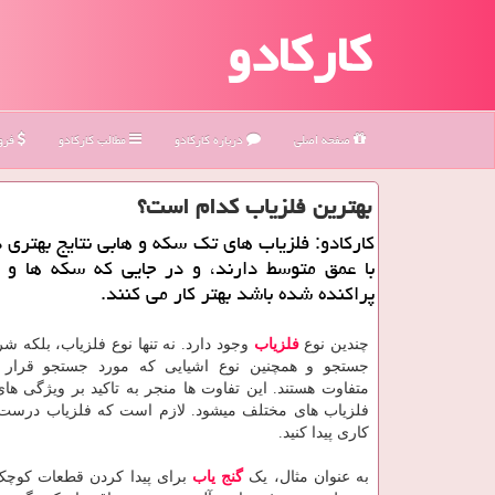
کارکادو
صفحه اصلی
درباره كاركادو
مطالب كاركادو
فروش
بهترین فلزیاب كدام است؟
كاركادو: فلزیاب های تك سكه و هابی نتایج بهتری
با عمق متوسط دارند، و در جایی كه سكه ها و ا
پراكنده شده باشد بهتر كار می كنند.
چندین نوع
فلزیاب
وجود دارد. نه تنها نوع فلزیاب، بلکه ش
جستجو و همچنین نوع اشیایی که مورد جستجو قرار م
متفاوت هستند. این تفاوت ها منجر به تاکید بر ویژگی ها
فلزیاب های مختلف میشود. لازم است که فلزیاب‌ درست 
کاری پیدا کنید.
به عنوان مثال، یک
گنج یاب
برای پیدا کردن قطعات کوچک