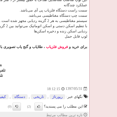
عملکرد چندگانه
سمت راست دستگاه فلزیاب پی آی می‌باشد.
سمت چپ دستگاه مغناطیسی می‌باشد.
سیستم مغناطیسی به هر 2 گزینه ردیابی مجهز شده است.
با تنطیم اسکن دستی و اسکن اتوماتیک می‌توانید بین 2 گزینه را انتخاب کنید.
ردیابی اسکن زنده و دخیره اسکن‌ها
لوپ قابل حمل
برای خرید و
فروش فلزیاب
، طلایاب و گنج یاب تصویری با
m
تلفن: 09123930991 و
تلف
1397/05/31
18:12:15
تگهای خبر:
رپورتاژ
,
تاریخی
,
دستگاه
,
كیفی
این مطلب را می پسندید؟
(0)
(2)
تازه ترین مطالب مرتبط