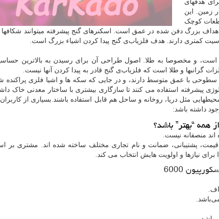
رای هدفهای
 زمین. این
قطعات کوچک
ن اهداف بزرگ دفن شده در عمق است. اسکنرهای گنج پیشرفته میتوانند شکافها 
سیت کمتری دارند. هدف فلزیاب‌ی گنج پیدا کردن اشیاء بزرگ است.
ست، و مخصوصا به طلا. اصول طراحی آن برای رسیدن به بالاترین حساسی
ت گرانبها و طلا است که فلزیاب‌ی گنج قادر به پیدا کردن آنها نیست.
 سطوحی با عمق متوسط دارند، و در جایی که سکه ها و اشیا فلزی پراکنده ش
ولوژی پیشرفته استفاده می کنند تا سازگاری بیشتری با ساختار معدنی خاک داشت
محیطهایی مثل دریا، روخانه و ساحل هم قابل استفاده باشند.بسیاری از کاربران ا
ود داشته باشد:
ز همه “بهتر” باشد؟
اند منصفانه نیست.
، قیمت، پشتیبانی، ضمانت و نام تجاری مختلف ساخته شده اند. مشتری بر ا
 برای نیازها و اولویت هایش انتخاب می کند.
ورپیون 6000
اف.