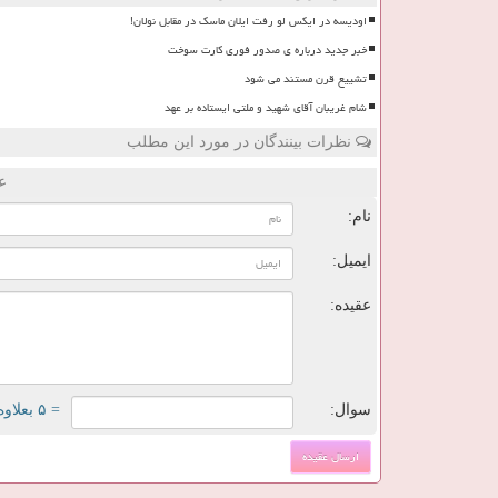
اودیسه در ایکس لو رفت ایلان ماسک در مقابل نولان!
خبر جدید درباره ی صدور فوری کارت سوخت
تشییع قرن مستند می شود
شام غریبان آقای شهید و ملتی ایستاده بر عهد
نظرات بینندگان در مورد این مطلب
ع
نام:
ایمیل:
عقیده:
سوال:
= ۵ بعلاوه ۲