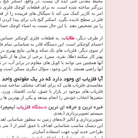
محیط معدنی غنی ایده آل نیست. در واقع، اسکنر گنج ب
بزرگتر ساخته شده است، نه برای قطعات کوچک فلزی در
امر به کاربر کمک می کند تا سیگنال های فریبنده را از 
فلز در سطح نادیده بگیرد. اسکنر گنج یاب برای پیدا کرد
را نیز تشخیص دهند. با این حال نسبت به اشیاء کوچک حسا
از طرف دیگر،
طلایاب
، به قطعات فلزی کوچکتر حساس ا
اجسام کوچکتر است. این دستگاه قادر به شناسایی تمام فلزا
از سوی دیگر، فلزیاب های تک سکه و هابی نتایج بهتری در
بهتر کار میکنند (طلا، نقره، مس). برخی از مدل ها از تکن
آنها همچنین می توانند با کویل های مقاوم در برابر آب، در 
آنها راضی هستند. با این وجود، سؤال دیگری ممکن است وج
آیا فلزیاب ای وجود دارد که در یک مقوله‌ی واحد ا
مقایسه‌ی فلزیاب هایی که برای اهداف مختلف ساخته شده 
فلزیاب های موجود در بازار با عمق، ثبات، اقتصاد، وزن
متغیرها انتخاب خودش را انجام میدهد و یکی از بهترین ها را
خبره ترین و حرفه ای ترین
دستگاه فلزیاب
ایمیجراسک
سیستم تصویربرداری 3بعدی
تصویربرداری و آنالیز لایه‌های زمین به منظور شناسایی اهد
این دیسک مناسب شناسایی اهداف با عمق کمتر از 3 متر می‌باشد.
طراحی جدید لوپ جهت استفاده آسان‌تر
این لوپ مناسب شناسایی اهداف با عمق بیشتر از 3 متر می‌باشد.