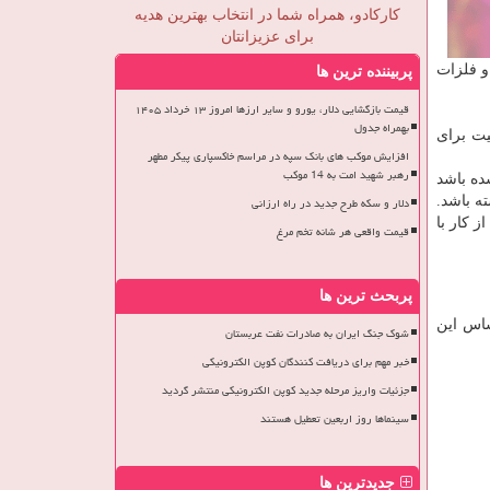
کارکادو، همراه شما در انتخاب بهترین هدیه
برای عزیزانتان
و فلزات
پربیننده ترین ها
قیمت بازگشایی دلار، یورو و سایر ارزها امروز ۱۳ خرداد ۱۴۰۵
بهمراه جدول
ت برای
افزایش موکب های بانک سپه در مراسم خاکسپاری پیکر مطهر
رهبر شهید امت به 14 موکب
ده باشد
ه باشد.
دلار و سکه طرح جدید در راه ارزانی
ز کار با
قیمت واقعی هر شانه تخم مرغ
پربحث ترین ها
ساس این
شوک جنگ ایران به صادرات نفت عربستان
خبر مهم برای دریافت کنندگان کوپن الکترونیکی
جزئیات واریز مرحله جدید کوپن الکترونیکی منتشر گردید
سینماها روز اربعین تعطیل هستند
جدیدترین ها