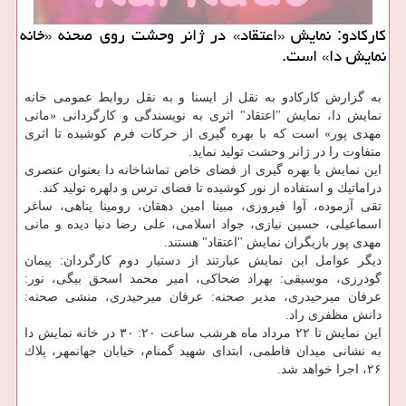
كاركادو: نمایش «اعتقاد» در ژانر وحشت روی صحنه «خانه
نمایش دا» است.
به گزارش كاركادو به نقل از ایسنا و به نقل روابط عمومی خانه
نمایش دا، نمایش "اعتقاد" اثری به نویسندگی و كارگردانی «مانی
مهدی پور» است كه با بهره گیری از حركات فرم كوشیده تا اثری
متفاوت را در ژانر وحشت تولید نماید.
این نمایش با بهره گیری از فضای خاص تماشاخانه دا بعنوان عنصری
دراماتیك و استفاده از نور كوشیده تا فضای ترس و دلهره تولید كند.
تقی آزموده، آوا فیروزی، مبینا امین دهقان، رومینا پناهی، ساغر
اسماعیلی، حسین نیازی، جواد اسلامی، علی رضا دنیا دیده و مانی
مهدی پور بازیگران نمایش "اعتقاد" هستند.
دیگر عوامل این نمایش عبارتند از دستیار دوم كارگردان: پیمان
گودرزی، موسیقی: بهراد ضحاكی، امیر محمد اسحق بیگی، نور:
عرفان میرحیدری، مدیر صحنه: عرفان میرحیدری، منشی صحنه:
دانش مظفری راد.
این نمایش تا ۲۲ مرداد ماه هرشب ساعت ۲۰: ۳۰ در خانه نمایش دا
به نشانی میدان فاطمی، ابتدای شهید گمنام، خیابان جهانمهر، پلاك
۲۶، اجرا خواهد شد.