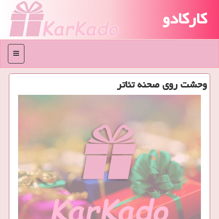
کارکادو
منو
وحشت روی صحنه تئاتر