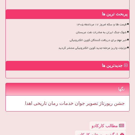
پربحث ترین ها
قیمت طلا و سکه امروز ۱۷ مردادماه ۱۴۰۵
شوک جنگ ایران به صادرات نفت عربستان
خبر مهم برای دریافت کنندگان کوپن الکترونیکی
جزئیات واریز مرحله جدید کوپن الکترونیکی منتشر گردید
جدیدترین ها
تگها
جشن
رپورتاژ
تصویر
جوان
خدمات
رمان
تاریخی
اهدا
مطالب کارکادو
بازگشت به خانه کارکادو