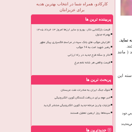
کارکادو، همراه شما در انتخاب بهترین هدیه
برای عزیزانتان
پربیننده ترین ها
قیمت بازگشایی دلار، یورو و سایر ارزها امروز ۱۳ خرداد ۱۴۰۵
بهمراه جدول
نماید.
افزایش موکب های بانک سپه در مراسم خاکسپاری پیکر مطهر
ند.
رهبر شهید امت به 14 موکب
( مانند
دلار و سکه طرح جدید در راه ارزانی
قیمت واقعی هر شانه تخم مرغ
سته این
پربحث ترین ها
شوک جنگ ایران به صادرات نفت عربستان
خبر مهم برای دریافت کنندگان کوپن الکترونیکی
جزئیات واریز مرحله جدید کوپن الکترونیکی منتشر گردید
سینماها روز اربعین تعطیل هستند
سمی خود
‌نمایند
جدیدترین ها