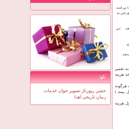
ا می کنند.
 لیزر به
یدهد. این
ی
یدهد.
ه تعمیر
ذ هزینه
تگها
 هرگونه
جشن
رپورتاژ
تصویر
جوان
خدمات
 بیمه )
رمان
تاریخی
اهدا
ل هزینه