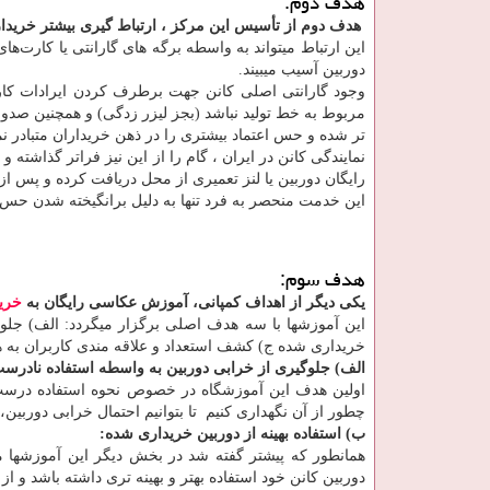
هدف دوم:
هدف دوم از تأسیس این مرکز ، ارتباط گیری بیشتر خریدار
این ارتباط میتواند به واسطه برگه های گارانتی یا کارت‌ه
دوربین آسیب میبیند.
وجود گارانتی اصلی کانن جهت برطرف کردن ایرادات کارخا
مربوط به خط تولید نباشد (بجز لیزر زدگی) و همچنین صدو
تر شده و حس اعتماد بیشتری را در ذهن خریداران متبادر نما
نمایندگی کانن در ایران ، گام را از این نیز فراتر گذاشت
رایگان دوربین یا لنز تعمیری از محل دریافت کرده و پس ا
این خدمت منحصر به فرد تنها به دلیل برانگیخته شدن حس اع
هدف سوم:
یکی دیگر از اهداف کمپانی، آموزش عکاسی رایگان به
خری
این آموزشها با سه هدف اصلی برگزار میگردد: الف) جلوگی
خریداری شده ج) کشف استعداد و علاقه مندی کاربران به 
الف) جلوگیری از خرابی دوربین به واسطه استفاده نادرست
اولین هدف این آموزشگاه در خصوص نحوه استفاده درست 
چطور از آن نگهداری کنیم تا بتوانیم احتمال خرابی دوربین، 
ب) استفاده بهینه از دوربین خریداری شده:
همانطور که پیشتر گفته شد در بخش دیگر این آموزشها میت
دوربین کانن خود استفاده بهتر و بهینه تری داشته باشد و از