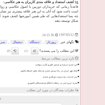
ج) کشف استعداد و علاقه مندی کاربران به هنر عکاسی:
قاعدتاً زمانی که خریداران دوربین با اصول عکاسی و زوایا
است باعث شود که آنان به این هنر علاقه بیشتری نیز نشا
چه بسا استعدادهایی که طی همین آموزشها کشف شوند که قا
شکل توسعه دهند.
1397/05/12
14:15:36
تگهای خبر:
رپورتاژ
,
دستگاه
,
دیجیتال
,
سرو
این مطلب را می پسندید؟
(0)
(1)
تازه ترین مطالب مرتبط
خبر جدید درباره ی صدور فوری کارت سوخت
بانک مهر ایران در راه تبدیل شدن به بانک عامل اصناف کشور
این ادارات ۵۰ درصد دورکاری شدند
جدید ترین خبر در رابطه با احکام بازنشستگان کشوری
نظرات بینندگان در مورد این مطلب
ع