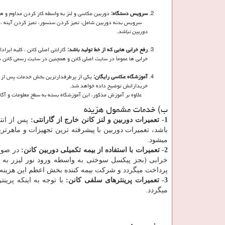
سرویس دستگاه:
دوربین عکاسی و لنز به واسطه کار کردن مداوم و همچ
سرویس بدنه دوربین شامل، تمیز کردن سنسور، تمیز کردن آینه ، ز
دوربین نباشد.
رفع خرابی هایی که از خط تولید باشد:
گارانتی اصلی کانن ، کلیه ایرا
خرابی ها عموماً در سایت اصلی کانن و همچنین در سایت رسمی کانن در 
آموزشگاه عکاسی رایگان:
یکی از پرطرفدارترین بخش خدمات پس از ف
خریدارانش توضیح داده خواهد شد.
علاوه بر آموزش مذکور، این آموزشگاه بسته به سطح معلومات و آگاه
ب) خدمات مشمول هزینه
1- تعمیرات دوربین و لنز کانن خارج از گارانتی:
پس از انت
باشد، تعمیرات دوربین با پیشرفته ترین تجهیزات و ماهرتری
میشود.
2- تعمیرات با استفاده از بیمه تکمیلی دوربین کانن:
در صورت
خرابی (بجز پیکسل سوختی به واسطه ورود نور لیزر به دو
پرداخت میگردد و شرکت بیمه کننده بخش اعظم این هزینه ت
3- تعمیرات پرینترهای سلفی کانن:
با توجه به اینکه پرین
میگردد.