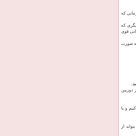
مانی که
یگری که
انی قوی
به صورت
د.
 دوربین
یم و یا
واند از