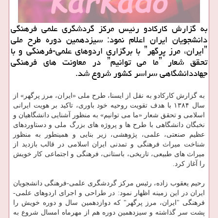
به گزارش كاركادو رئیس مركز گردشگری علمی فرهنگی
دانشجویان ایران اعلام نمود: سیزدهمین دوره طرح ملی
ˮایران، مرز پرگهرˮ با برگزاری اردوهای علمی-فرهنگی و با
تحقق شعار ˮما می توانیمˮ در معاونت های فرهنگی
جهاددانشگاهی سراسر كشور شروع شد.
به گزارش كاركادو به نقل از ایسنا، طرح ملی «ایران، مرز پرگهر» از
سال ۱۳۸۴ با هدف تقویت روحیه خود باوری، تاكید بر هویت ایرانی
اسلامی و تحقق شعار «ما می توانیم» به منظور آشنایی دانشگاهیان و
نخبگان دانشگاهی با طرح ها و پروژه های بزرگ ملی و دستاوردهای
عظیم صنعتی، علمی، پژوهشی، زیر بنایی و همینطور به منظور
شناخت میراث فرهنگی و تمدنی ایران اسلامی در قالب بازدید از
میراث های طبیعی، تاریخی، باستانی، فرهنگی و اجتماعی كار خویش
را آغاز كرد.
رحیم یعقوب زاده، رئیس مركز گردشگری علمی-فرهنگی دانشجویان
ایران در این زمینه اظهار نمود: در طراحی و اجرای اردوهای علمی-
فرهنگی "ایران، مرز پرگهر" كه دوازدهمین سال و دوره خویش را
پشت سر گذاشته و سیزدهمین دوره هم از مهرماه امسال شروع به