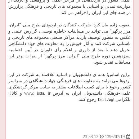
علمی كشور در بازدیدهایی از مراكز علمی و پژوهشی و بازدید از
مواریث تمدنی و آشنایی با مجموعه های تاریخی و فرهنگی پرارزش
در همه جای این ایران را فراهم می كند.
یعقوب زاده بیان كرد: شركت كنندگان در اردوهای طرح ملی "ایران،
مرز پرگهر" می توانند در مسابقات خاطره نویسی، گزارش علمی و
عكس به منظور توصیف بازدید مراكز صنعتی مجموعه های تاریخی و
باستانی شركت كنند و آثار خویش را به معاونت های جهاد دانشگاهی
تحویل دهند تا بعد از داوری و اعلام رأی داوران در آیین اختتامیه
سیزدهمین دوره طرح ملی "ایران، مرز پرگهر" از نفرات برتر این
مسابقات تقدیر شود.
براین اساس؛ همه ی دانشجویان و اساتید علاقمند به شركت در این
اردوها می توانند به معاونت های فرهنگی جهاد دانشگاهی در سراسر
كشور رجوع یا برای كسب اطلاعات بیشتر به سایت مركز گردشگری
علمی-فرهنگی دانشجویان ایران به آدرس www. istta. ir و كانال
تلگرامی @ISTTA رجوع كنند.
1396/07/19
23:38:13