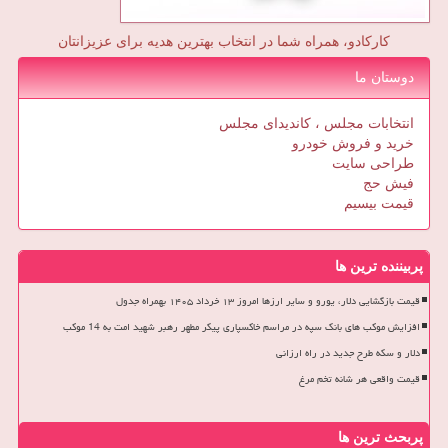
کارکادو، همراه شما در انتخاب بهترین هدیه برای عزیزانتان
دوستان ما
انتخابات مجلس ، کاندیدای مجلس
خرید و فروش خودرو
طراحی سایت
فیش حج
قیمت بیسیم
پربیننده ترین ها
قیمت بازگشایی دلار، یورو و سایر ارزها امروز ۱۳ خرداد ۱۴۰۵ بهمراه جدول
افزایش موکب های بانک سپه در مراسم خاکسپاری پیکر مطهر رهبر شهید امت به 14 موکب
دلار و سکه طرح جدید در راه ارزانی
قیمت واقعی هر شانه تخم مرغ
پربحث ترین ها