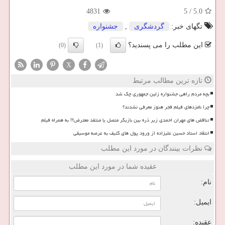
4831
5
/
5.0
تگهای خبر:
گردشگری
,
جشنواره
این مطلب را می پسندید؟
(0)
(1)
X
تازه ترین مطالب مرتبط
بچه مردم راهی جشنواره زلین جمهوری چک شد
چرا نامزدهای فیلم فجر هنوز معرفی نشدند؟
تناقض های مهران احمدی زیر ذره بین بازیگر متصل یا منتقد معترض؟! به همراه فیلم
انتقاد استاد حسین علیزاده از ورود پول های کثیف به عرصه موسیقی
نظرات بینندگان در مورد این مطلب
عقیده شما در مورد این مطلب
نام:
ایمیل:
عقیده: