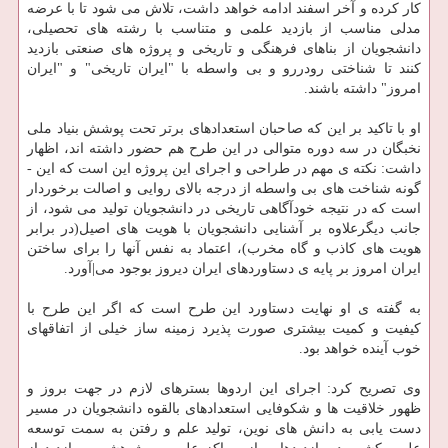
كار كرده و آخر اسفند ادامه خواهد داشت، تلاش می­ شود تا با عرضه
مدلی مناسب از بازدید علمی و متناسب با رشته های تحصیلی،
دانشجویان از بناهای فرهنگی و تاریخی و پروژه های صنعتی بازدید
كنند تا شناختی رودررو و بی واسطه با "ایران تاریخی" و "ایران
امروز" داشته باشند.
او با تاكید بر این كه صاحبان استعدادهای برتر تحت پوشش بنیاد ملی
نخبگان در سه دوره متوالی در این طرح هم حضور داشته اند، اظهار
داشت: نكته ی مهم در طراحی و اجرای این پروژه این است كه این ­
گونه شناخت های بی واسطه از درجه بالای روایی و اصالت برخوردار
است كه در نتیجه خودآگاهی تاریخی در دانشجویان تولید می شود، از
جانب دیگرعلاوه بر آشنایی دانشجویان با هویت های اصیل(در برابر
هویت های كاذب و گاه مخرب)، اعتماد به نفس آنها را برای ساختن
ایران امروز بر پایه ی دستاوردهای ایران دیروز بوجود می|آورد.
به گفته ی او نهایت دستاورد این طرح است كه اگر این طرح با
كیفیت و كمیت بیشتری صورت پذیرد زمینه ساز خیلی از اتفاق­های
خوب آینده خواهد بود.
وی تصریح كرد: اجرای این اردوها بسترهای لازم در جهت بروز و
ظهور خلاقیت ها و شكوفایی استعدادهای بالقوه دانشجویان در مسیر
دست یابی به دانش های نوین، تولید علم و رفتن به سمت توسعه