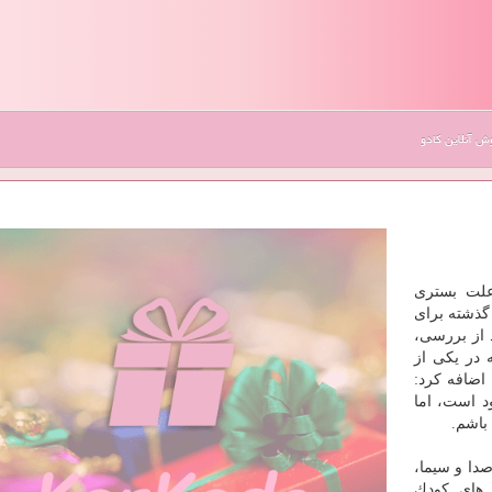
 آنلاین کادو
علت بستری
گذشته برای
 از بررسی،
 در یكی از
اضافه كرد:
د است، اما
باشم.
دا و سیما،
 های كودك