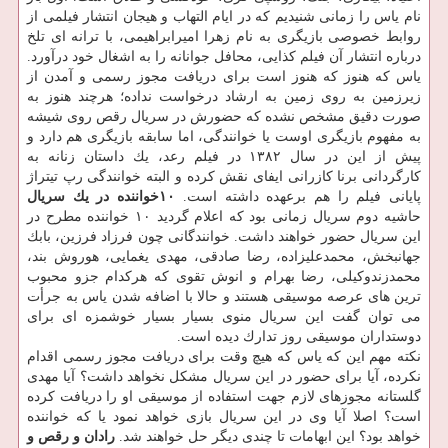
نام یاس را زمانی شنیدیم كه در ایام التهاب و هیجان انتشار فیلمی از
روابط خصوصی بازیگری به نام زهرا امیرابراهیمی، با ترانه ای تلخ
درباره انتشار آن فیلم كذایی، محافل جوانانه را به اشغال خود درآورد.
یاس كه هنوز كه هنوز است برای دریافت مجوز رسمی و آمدن از
زیرزمین به روی زمین به ارشاد درخواست نداده؛ هرچند هنوز به
صورت دقیق مشخص نشده كه حضورش در سریال رقص روی شیشه
به مفهوم بازیگری اوست یا خوانندگی، اما سابقه بازیگری هم دارد و
پیش از این در سال ۱۳۸۲ در فیلم رعد، یك داستان زنانه به
كارگردانی برنا كازرانی ایفای نقش كرده و البته خوانندگی رپ تیتراژ
پایانی فیلم را هم برعهده داشته است.
۱۰خواننده در یك سریال
حاشیه دوم سریال زمانی بود كه اعلام گردید ۱۰ خواننده مطرح در
این سریال حضور خواهند داشت. خوانندگانی چون فرزاد فرزین، بابك
جهانبخش، محمدعلیزاده، رضا صادقی، مهدی یغمایی، هوروش بند،
محمدزندوكیلی، رضا بهرام و انوش تقوی كه هركدام جزو محبوب
ترین های عرصه موسیقی هستند و حالا با اضافه شدن یاس به جرأت
می توان گفت این سریال منوی بسیار بسیار خوشمزه ای برای
دوستداران موسیقی روز تدارك دیده است.
نكته مهم این كه یاس كه هیچ وقت برای دریافت مجوز رسمی اقدام
نكرده، آیا برای حضور در این سریال مشكل نخواهد داشت؟ آیا مهدی
گلستانه مجوزهای لازم جهت استفاده از موسیقی او را دریافت كرده
است؟ اصلا آیا وی در این سریال بازی خواهد نمود یا كه خواننده
خواهد بود؟ این ابهامات تا چندی دیگر حل خواهند شد.
رادان و رقص و