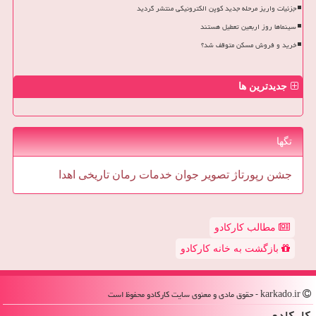
جزئیات واریز مرحله جدید کوپن الکترونیکی منتشر گردید
سینماها روز اربعین تعطیل هستند
خرید و فروش مسکن متوقف شد؟
جدیدترین ها
تگها
جشن
رپورتاژ
تصویر
جوان
خدمات
رمان
تاریخی
اهدا
مطالب کارکادو
بازگشت به خانه کارکادو
karkado.ir - حقوق مادی و معنوی سایت كاركادو محفوظ است