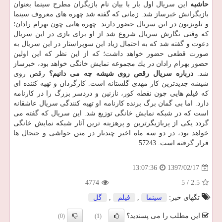
حاشیه
این سریال اول بار با بیان نام بازیگران مطرح سینما بعنوان
بازیگرانش خبرساز شد. زمانی كه گفته شد چهره های معروف سینما
و تلویزیون در این سریال حضور دارند. چهره هایی چون بهرام رادان؛
كه وقتی نگارش سریال شروع شد از او برای بازی در این سریال
دعوت و گفته شد كه به احتمال زیاد این سوپراستار در این سریال به
صورت قطعی حضور خواهد داشت؛ كه از این نظر كه این اولین
حضور بهرام رادان در یك مجموعه نمایش خانگی خواهد بود، خبرساز
شد.
درباره سریال رقص روی شیشه چه می دانیم؟
رقص روی
شیشه جدیدترین كار مهدی گلستانه است. كارگردان و تهیه كننده ای
كه فیلم هایی چون نقطه كور، نازنین و دردسر بزرگ را در كارنامه
دارد. اما بی گمان برگ برنده كارنامه او تهیه كنندگی سریال عاشقانه
است كه در شبكه نمایش خانگی توزیع شد. این سریال كه گفته می
گردد یكی از پربازیگرترین و پرهزینه ترین آثار شبكه نمایش خانگی
خواهد بود، در دو سه ماه اخیر چندبار در متن حواشی و جنجال ها
قرار گرفته است. 57243
1397/02/17
13:07:36
4774
5
/
2.5
تگهای خبر:
سینما
,
فیلم
,
گل
این مطلب را می پسندید؟
(0)
(1)