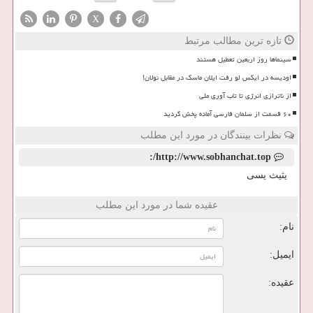
X
تازه ترین مطالب مرتبط
سینماها روز اربعین تعطیل هستند
اودیسه در ایکس لو رفت ایلان ماسک در مقابل نولان!
از ناترازی انرژی تا تاب آوری ملی
۶۰ قسمت از سلمان فارسی آماده پخش گردید
نظرات بینندگان در مورد این مطلب
http://www.sobhanchat.top/:
یثیث یسی
عقیده شما در مورد این مطلب
نام:
ایمیل:
عقیده: