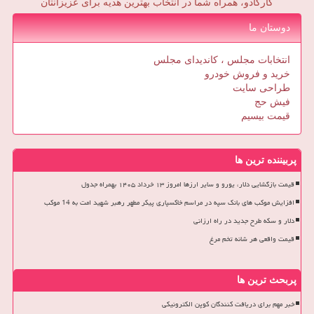
کارکادو، همراه شما در انتخاب بهترین هدیه برای عزیزانتان
دوستان ما
انتخابات مجلس ، کاندیدای مجلس
خرید و فروش خودرو
طراحی سایت
فیش حج
قیمت بیسیم
پربیننده ترین ها
قیمت بازگشایی دلار، یورو و سایر ارزها امروز ۱۳ خرداد ۱۴۰۵ بهمراه جدول
افزایش موکب های بانک سپه در مراسم خاکسپاری پیکر مطهر رهبر شهید امت به 14 موکب
دلار و سکه طرح جدید در راه ارزانی
قیمت واقعی هر شانه تخم مرغ
پربحث ترین ها
خبر مهم برای دریافت کنندگان کوپن الکترونیکی