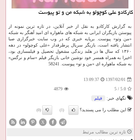
كاركادو علی كوچولو به شبكه من و تو پیوست
به گزارش كاركادو به نقل از خبر آنلاین، در تازه ترین نمونه از
پیوستن بازیگران ایرانی به شبكه های ماهواره ای امید آهنگر به شبكه
«من وتو» پیوست. برپایه خبری كه در وب سایت خبرگزاری صبا
انتشار یافته است، بازیگر سریال پرطرفدار «علی كوچولو» در دهه
۱۳۶۰ كه سال ها در هلند زندگی مشغول تحصیل و فیلمسازی بود،
اخیرا به همراه همسر خود نوشین خانی بازیگر فیلم «سام و نرگس»
به شبكه ماهواره ای «من و تو» پیوست. 58241
1397/02/01
13:09:37
4879
5
/
5.0
تگهای خبر:
فیلم
این مطلب را می پسندید؟
(0)
(1)
X
تازه ترین مطالب مرتبط