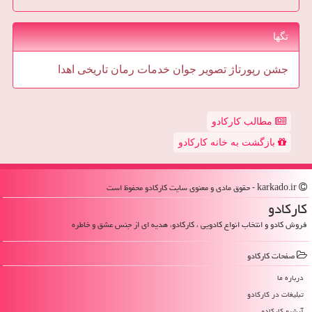
تگها
جشن
رپورتاژ
تصویر
جوان
خدمات
رمان
تاریخی
اهدا
مطالب کارکادو
بازگشت به خانه کارکادو
karkado.ir - حقوق مادی و معنوی سایت كاركادو محفوظ است
كاركادو
فروش کادو و انتخاب انواع کادویی ، کارکادو، هدیه ای از جنس عشق و خاطره
صفحات كاركادو
درباره ما
تبلیغات در كاركادو
آرشیو كاركادو