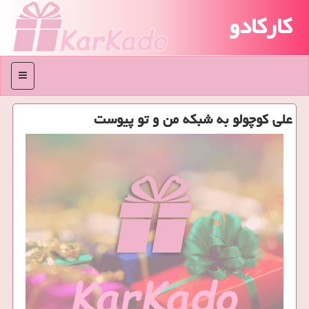
کارکادو
منو
علی كوچولو به شبكه من و تو پیوست