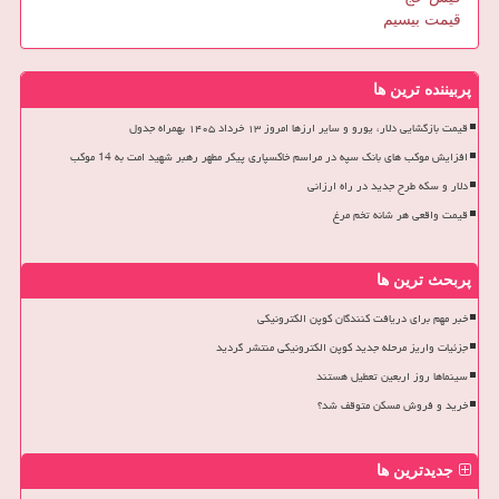
قیمت بیسیم
پربیننده ترین ها
قیمت بازگشایی دلار، یورو و سایر ارزها امروز ۱۳ خرداد ۱۴۰۵ بهمراه جدول
افزایش موکب های بانک سپه در مراسم خاکسپاری پیکر مطهر رهبر شهید امت به 14 موکب
دلار و سکه طرح جدید در راه ارزانی
قیمت واقعی هر شانه تخم مرغ
پربحث ترین ها
خبر مهم برای دریافت کنندگان کوپن الکترونیکی
جزئیات واریز مرحله جدید کوپن الکترونیکی منتشر گردید
سینماها روز اربعین تعطیل هستند
خرید و فروش مسکن متوقف شد؟
جدیدترین ها