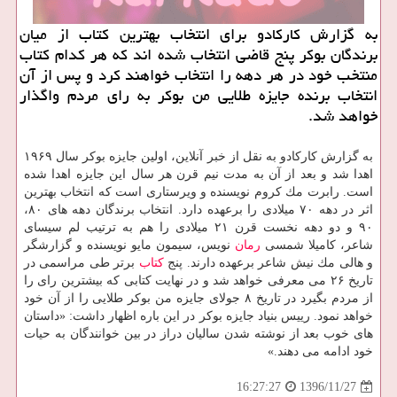
به گزارش كاركادو برای انتخاب بهترین كتاب از میان
برندگان بوكر پنج قاضی انتخاب شده اند كه هر كدام كتاب
منتخب خود در هر دهه را انتخاب خواهند كرد و پس از آن
انتخاب برنده جایزه طلایی من بوكر به رای مردم واگذار
خواهد شد.
به گزارش كاركادو به نقل از خبر آنلاین، اولین جایزه بوكر سال ۱۹۶۹
اهدا شد و بعد از آن به مدت نیم قرن هر سال این جایزه اهدا شده
است. رابرت مك كروم نویسنده و ویرستاری است كه انتخاب بهترین
اثر در دهه ۷۰ میلادی را برعهده دارد. انتخاب برندگان دهه های ۸۰،
۹۰ و دو دهه نخست قرن ۲۱ میلادی را هم به ترتیب لم سیسای
شاعر، كامیلا شمسی
رمان
نویس، سیمون مایو نویسنده و گزارشگر
و هالی مك نیش شاعر برعهده دارند. پنج
كتاب
برتر طی مراسمی در
تاریخ ۲۶ می معرفی خواهد شد و در نهایت كتابی كه بیشترین رای را
از مردم بگیرد در تاریخ ۸ جولای جایزه من بوكر طلایی را از آن خود
خواهد نمود. رییس بنیاد جایزه بوكر در این باره اظهار داشت: «داستان
های خوب بعد از نوشته شدن سالیان دراز در بین خوانندگان به حیات
خود ادامه می دهند.»
1396/11/27
16:27:27