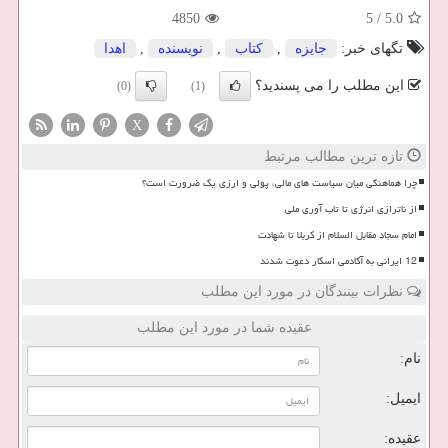
4850
5
/
5.0
تگهای خبر:
جایزه
,
كتاب
,
نویسنده
,
اهدا
این مطلب را می پسندید؟
(0)
(1)
X
تازه ترین مطالب مرتبط
چرا هماهنگی میان سیاست های مالی، پولی و ارزی یک ضرورت است؟
از ناترازی انرژی تا تاب آوری ملی
امام سجاد مقابل السلام از کربلا تا شهادت
12 ایرانی به آکادمی اسکار دعوت شدند
نظرات بینندگان در مورد این مطلب
عقیده شما در مورد این مطلب
نام:
ایمیل:
عقیده: