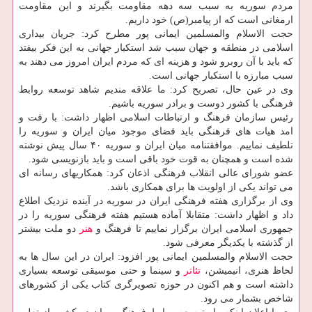
مردم سوریه به سبب سه دهه مقاومت بگیرند و این مقاومت
ارمغانی است که از پیامبر(ص) خود داریم.
حجت الاسلام والمسلمین ایمانی پور مطرح کرد: جریان بیداری
اسلامی در منطقه و جهان سبب شد استکبار جهانی به این فکر بیفتد
که باید با آن روبرو شود و هزینه ای که مردم ایران امروز می دهند به
سبب مبارزه با استکبار جهانی است.
وی در عین حال، تصریح کرد: ما علاقه مندیم شاهد توسعه روابط
فرهنگی با کشور دوست و برادر سوریه باشیم.
رئیس سازمان فرهنگ و ارتباطات اسلامی اظهار داشت: با رفت و
امد هیات های فرهنگی باید فضای موجود میان ایران و سوریه را
تلطیف نماییم. موافقتنامه میان ایران و سوریه ۴۰ سال پیش نوشته
شده است و همچنان به قوت خود باقی است و باید بازنویسی شود.
عضو شورای عالی انقلاب فرهنگی اذعان کرد: همکاریهای رسانه ای
می تواند یکی از اولویت ها برای همکاری باشد.
وی از برگزاری هفته فرهنگی ایران در سوریه در آینده نزدیک اطلاع
داد و اظهار داشت: متقابلا آماده هستیم هفته فرهنگی سوریه را در
جمهوری اسلامی ایران برگزار نماییم تا فرهنگ و
هنر
دو ملت بیشتر
از گذشته با یکدیگر معرفی شود.
حجت الاسلام والمسلمین ایمانی پور افزود: ایران در این سال ها به
لحاظ هنری، انیمیشن،
تئاتر
و سینما و حتی موسیقی توسعه بسیاری
داشته است و هم اکنون در حوزه تصویرگری کتاب یکی از کشورهای
شاخص بشمار می رود.