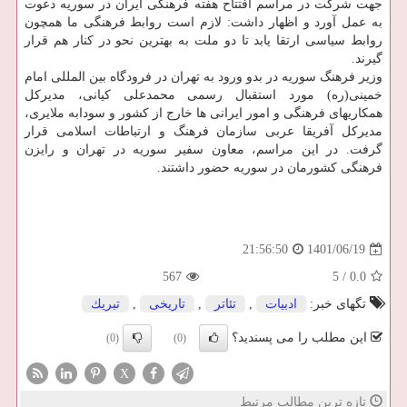
جهت شرکت در مراسم افتتاح هفته فرهنگی ایران در سوریه دعوت
به عمل آورد و اظهار داشت: لازم است روابط فرهنگی ما همچون
روابط سیاسی ارتقا یابد تا دو ملت به بهترین نحو در کنار هم قرار
گیرند.
وزیر فرهنگ سوریه در بدو ورود به تهران در فرودگاه بین المللی امام
خمینی(ره) مورد استقبال رسمی محمدعلی کیانی، مدیرکل
همکاریهای فرهنگی و امور ایرانی ها خارج از کشور و سودابه ملایری،
مدیرکل آفریقا عربی سازمان فرهنگ و ارتباطات اسلامی قرار
گرفت. در این مراسم، معاون سفیر سوریه در تهران و رایزن
فرهنگی کشورمان در سوریه حضور داشتند.
1401/06/19
21:56:50
567
5
/
0.0
تگهای خبر:
ادبیات
,
تئاتر
,
تاریخی
,
تبریك
این مطلب را می پسندید؟
(0)
(0)
X
تازه ترین مطالب مرتبط