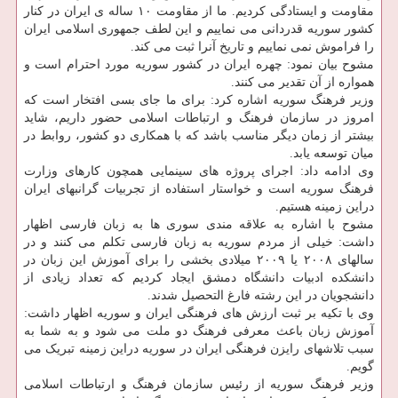
مقاومت و ایستادگی کردیم. ما از مقاومت ۱۰ ساله ی ایران در کنار
کشور سوریه قدردانی می نماییم و این لطف جمهوری اسلامی ایران
را فراموش نمی نماییم و تاریخ آنرا ثبت می کند.
مشوح بیان نمود: چهره ایران در کشور سوریه مورد احترام است و
همواره از آن تقدیر می کنند.
وزیر فرهنگ سوریه اشاره کرد: برای ما جای بسی افتخار است که
امروز در سازمان فرهنگ و ارتباطات اسلامی حضور داریم، شاید
بیشتر از زمان دیگر مناسب باشد که با همکاری دو کشور، روابط در
میان توسعه یابد.
وی ادامه داد: اجرای پروژه های سینمایی همچون کارهای وزارت
فرهنگ سوریه است و خواستار استفاده از تجربیات گرانبهای ایران
دراین زمینه هستیم.
مشوح با اشاره به علاقه مندی سوری ها به زبان فارسی اظهار
داشت: خیلی از مردم سوریه به زبان فارسی تکلم می کنند و در
سالهای ۲۰۰۸ یا ۲۰۰۹ میلادی بخشی را برای آموزش این زبان در
دانشکده ادبیات دانشگاه دمشق ایجاد کردیم که تعداد زیادی از
دانشجویان در این رشته فارغ التحصیل شدند.
وی با تکیه بر ثبت ارزش های فرهنگی ایران و سوریه اظهار داشت:
آموزش زبان باعث معرفی فرهنگ دو ملت می شود و به شما به
سبب تلاشهای رایزن فرهنگی ایران در سوریه دراین زمینه تبریک می
گویم.
وزیر فرهنگ سوریه از رئیس سازمان فرهنگ و ارتباطات اسلامی