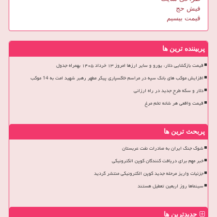
فیش حج
قیمت بیسیم
پربیننده ترین ها
قیمت بازگشایی دلار، یورو و سایر ارزها امروز ۱۳ خرداد ۱۴۰۵ بهمراه جدول
افزایش موکب های بانک سپه در مراسم خاکسپاری پیکر مطهر رهبر شهید امت به 14 موکب
دلار و سکه طرح جدید در راه ارزانی
قیمت واقعی هر شانه تخم مرغ
پربحث ترین ها
شوک جنگ ایران به صادرات نفت عربستان
خبر مهم برای دریافت کنندگان کوپن الکترونیکی
جزئیات واریز مرحله جدید کوپن الکترونیکی منتشر گردید
سینماها روز اربعین تعطیل هستند
جدیدترین ها