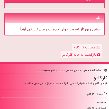
تگها
جشن
رپورتاژ
تصویر
جوان
خدمات
رمان
تاریخی
اهدا
مطالب کارکادو
بازگشت به خانه کارکادو
karkado.ir - حقوق مادی و معنوی سایت كاركادو محفوظ است
كاركادو
فروش کادو و انتخاب انواع کادویی ، کارکادو، هدیه ای از جنس عشق و خاطره
صفحات كاركادو
درباره ما
تبلیغات در كاركادو