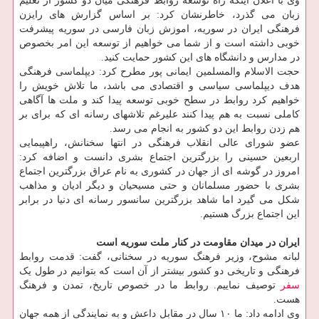
وی با اعلان اینکه راه توسعه روابط فرهنگی میان دو کشور از تعلیم
زبان می گذرد، خاطرنشان کرد: بر اساس گزارش های رایزن
فرهنگی ایران در سوریه، اموزش زبان فارسی در سوریه پیشرفت
خوبی داشته است و از شما می خواهیم از توسعه این امر بخصوص
در مدارس و دانشگاه های این کشور حمایت کنید.
حجت الاسلام والمسلمین ایمانی پور مطرح کرد: دیپلماسی فرهنگی
هدف دیپلماسی سیاسی و اقتصادی می باشد، ما تلاش خویش را
خواهیم کرد روابط در سطح خوبی توسعه پیدا کند و ملت ها آگاهی
کاملی نسبت به هم پیدا کنند علیرغم تلاشهای رسانه ای که برای بر
هم زدن روابط این دو کشور به انجام می رسد.
عضو شورای عالی انقلاب فرهنگی در انتها سخنانش، راهپیمایی
اربعین حسینی را بزرگترین اجتماع بشری دانست و اضافه کرد:
امروز در گوشه ای از جهان در کشوری به نام عراق بزرگترین اجتماع
بشری با حضور مسلمانان و حتی مسیحیان و دیگر ادیان و مذاهب
شکل می گیرد اما شاهد بزرگترین سانسور رسانه ای دنیا در برابر
این اجتماع بزرگ هستیم.
ایران در میدان مقاومت در کنار ملت سوریه است
لبانه مشوح، وزیر فرهنگ سوریه در سخنانی، گفت: قدمت روابط
فرهنگی و تاریخی دو کشور بیشتر از آن است که بتوانیم در طول یک
سفر
توصیف نماییم. روابط ما در خصوص تاریخ، تمدن و فرهنگ
هست.
وی ادامه داد: ما ۱۰ سال در مقابل داعش و به نمایندگی از همه جهان