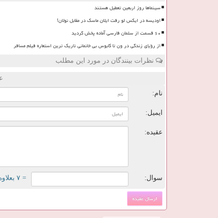
سینماها روز اربعین تعطیل هستند
اودیسه در ایکس لو رفت ایلان ماسک در مقابل نولان!
۶۰ قسمت از سلمان فارسی آماده پخش گردید
از رؤیای زندگی در ون تا کابوس بی خانمانی تاریک ترین استعاره فیلم مسافر
نظرات بینندگان در مورد این مطلب
ع
نام:
ایمیل:
عقیده:
سوال:
= ۷ بعلاوه ۴