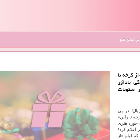
 آنلاین کادو
ز کرخه تا
ی یادآور
ر محتویات
یال؛ در پی
خه تا راین»
ه حوزه هنری
 اعلام کرد!
که فیلم «از