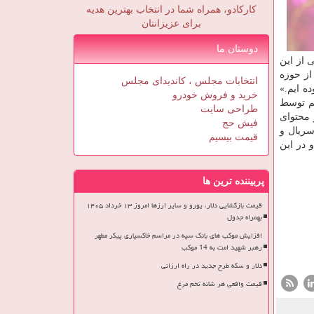
کارکادو، همراه شما در انتخاب بهترین هدیه
برای عزیزانتان
دوستان ما
 از این
 از حوزه
انتخابات مجلس ، کاندیدای مجلس
ه ایم.»
خرید و فروش خودرو
لم توسط
طراحی سایت
 محتوای
فیش حج
سریال و
قیمت بیسیم
 در این
پربیننده ترین ها
قیمت بازگشایی دلار، یورو و سایر ارزها امروز ۱۳ خرداد ۱۴۰۵
بهمراه جدول
افزایش موکب های بانک سپه در مراسم خاکسپاری پیکر مطهر
رهبر شهید امت به 14 موکب
دلار و سکه طرح جدید در راه ارزانی
قیمت واقعی هر شانه تخم مرغ