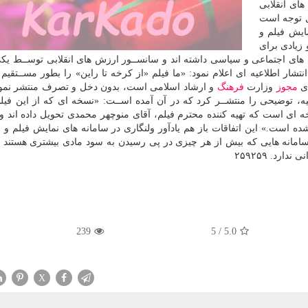
ای انقلابی
بل توجه است
ایش فیلم و
زیادی برای
ش های اجتماعی و سیاسی داشته اند و سانســور ارزش های انقلابی توســط یکی
 انتشار اطلاعیه ای اعلام نمود: «ما فیلم «از کرخه تا راین» را بطور مســتقیم
ای
مجوز
وزارت
فرهنگ
و ارشاد اسلامی است، بدون دخل و تصرف منتشر نمود
یه، توضیحی را منتشــر کرد که در آن آمده اســت: «نسخه ای که از این فی
ی است که تهیه کننده محترم فیلم، آقای منوچهر محمدی تحویل داده اند و
 است.» این اتفاقات باز هم یادآور ولنگاری در سامانه های نمایش فیلم و 
سامانه هایی که بیش از هر چیزی در پی رسیدن به سود مادی بیشتری هستند و
رد. ۲۵۹۲۵۹
239
5
/
5.0
X