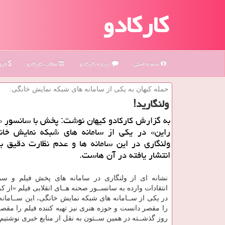
کارکادو
صفحه اصلی
درباره كاركادو
مطالب كاركادو
فروش
حمله كیهان به یكی از سامانه های شبكه نمایش خانگی:
ولنگارید!
به گزارش کارکادو کیهان نوشت: پخش با سانسورِ «ا
راین» در یکی از سامانه های شبکه نمایش خانگ
ولنگاری در این سامانه ها و عدم نظارت دقیق ب
انتشار یافته در آن هاست.
نشانه ای از ولنگاری در سامانه های پخش فیلم و سر
انتقادات وارده به سانســور صحنه هــای انقلابی فیلم «از کر
در یکی از ســامانه های شبکه نمایش خانگی، این ســامان
را مقصر دانست و حوزه هنری نیز تهیه کننده فیلم را مقصر
روز گذشــته در همین ســتون به نقل از منابع خبری نوشتیم 