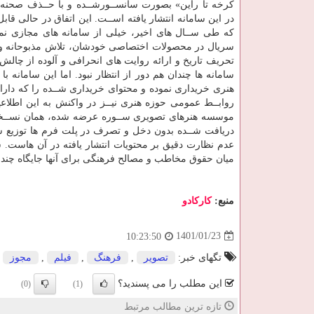
کرخه تا راین» بصورت سانســورشــده و با حــذف صحنه ه
در این سامانه انتشار یافته اســت. این اتفاق در حالی قا
که طی ســال های اخیر، خیلی از سامانه های مجازی نم
سریال در محصولات اختصاصی خودشان، تلاش مذبوحانه و 
تحریف تاریخ و ارائه روایت های انحرافی و آلوده از چال
سامانه ها چندان هم دور از انتظار نبود. اما این سامانه با
هنری خریداری نموده و محتوای خریداری شــده را که دار
روابــط عمومی حوزه هنری نیــز در واکنش به این اطلاع
موسسه هنرهای تصویری ســوره عرضه شده، همان نســخه ا
دریافت شــده بدون دخل و تصرف در پلت فرم ها توزیع شده
عدم نظارت دقیق بر محتویات انتشار یافته در آن هاست. 
میان حقوق مخاطب و مصالح فرهنگی برای آنها جایگاه چندانی ندا
منبع:
كاركادو
1401/01/23
10:23:50
تگهای خبر:
تصویر
,
فرهنگ
,
فیلم
,
مجوز
این مطلب را می پسندید؟
(0)
(1)
تازه ترین مطالب مرتبط