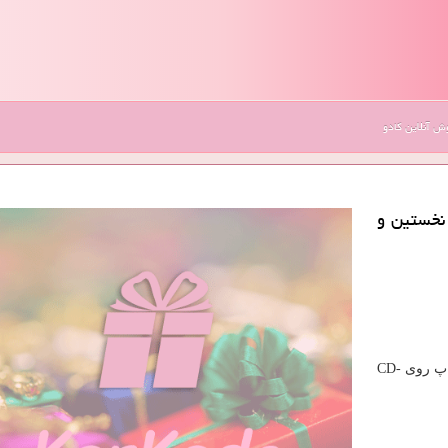
 آنلاین کادو
 از 12سال سابقه نخستین و
کیفیت چاپ 14000 دی پی آی (بالاترین رزولوشن جهت چاپ روی CD-