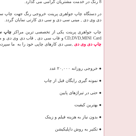
8 رنگ در خدمت مشتریان گرامی می گذارد.
دی وی دی , مینی سی دی و سی دی کارتی نمایان گردد.
چاپ جواهری پرینت یکی از تخصصی ترین مراکز
چاپ س
CD,DVD,MINI Card و قاب سی دی , قاب دی وی دی و مینی سی دی فعالیت داشته و شما عزیزان می توانید با آرامش خاطر و اطمینان کامل
چاپ دی وی دی
,سی دی کارهای چاپی خود را به ما سپرده ت
● خروجی روزانه ۲۰,۰۰۰ عدد
● نمونه گیری رایگان قبل از چاپ
● حتی در تیراژهای پایین
● بهترین کیفیت
● بدون نیاز به هزینه فیلم و زینک
● تکثیر به روش داپلیکیشن