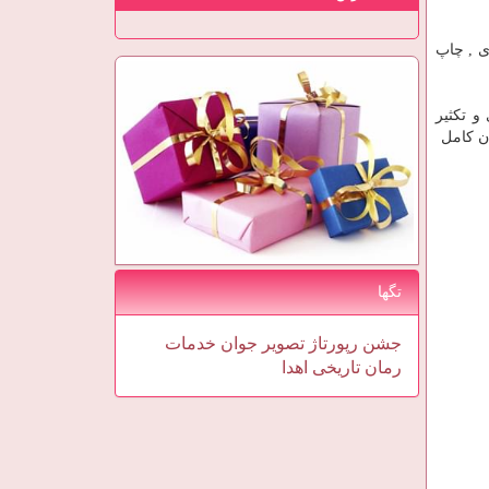
چاپ سی دی , چاپ
 تکثیر
تگها
جشن
رپورتاژ
تصویر
جوان
خدمات
رمان
تاریخی
اهدا