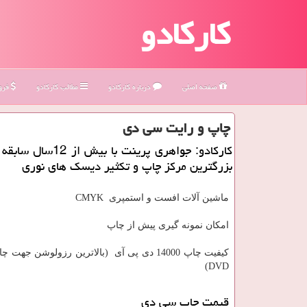
کارکادو
صفحه اصلی
درباره كاركادو
مطالب كاركادو
فروش
چاپ و رایت سی دی
كاركادو: جواهری پرینت با بیش
بزرگترین مركز چاپ و تكثیر دیسك های نوری
ماشین آلات افست و استمپری CMYK
امکان نمونه گیری پیش از چاپ
DVD)
قیمت چاپ سی دی