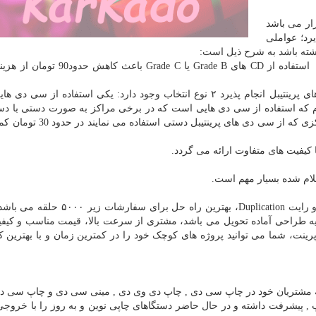
ار می باشد
رد؛ عواملی
اشته باشد به شرح ذیل است:
١- سی دی خام اولیه استفاده شده واقعا Grade A باشد. استفاده از CD های Grade B یا
باید بر روی سی دی های پرینتیبل انجام پذیرد ٢ نوع انتخاب وجود دارد: یکی استفاده از سی 
ه دوم که استفاده از سی دی هایی است که در برخی مراکز به صورت دستی با دس
نیمه اتوماتیک و با مواد متفرقه پرینتیبل گردیده است؛ مراکزی که از سی دی 
لام شده بسیار مهم است.
چاپ و تکثیر CD یا DVD به روش فوری ( چاپ دیجیتال ) و رایت Duplication، بهترین راه 
ری پس از اخذ تاییدیه طراحی آماده تحویل می باشد، مشتری از سرعت بالا، قیمت مناسب و کی
 بود. با خدمات تکثیر CD و DVD جواهری پرینت، شما می توانید پروژه های کوچک خود را در کمترین زمان و با بهتری
 مشتریان خود در چاپ سی دی , چاپ دی وی دی , مینی سی دی و چاپ سی د
C) با علم و تکنیکهای چاپ , پیشرفت داشته و در حال حاضر دستگاهای چاپی نوین و به روز را با خرو