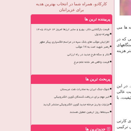
کارکادو، همراه شما در انتخاب بهترین هدیه
برای عزیزانتان
پربیننده ترین ها
 Grade C باعث کاهش حدود90 تومان از هزینه ها می
قیمت بازگشایی دلار، یورو و سایر ارزها امروز ۱۳ خرداد ۱۴۰۵
بهمراه جدول
دی هایی که در
افزایش موکب های بانک سپه در مراسم خاکسپاری پیکر مطهر
تگاههای
رهبر شهید امت به 14 موکب
های پرینتیبل دستی استفاده می نمایند در حدود 30 تومان کمتر هزینه
دلار و سکه طرح جدید در راه ارزانی
قیمت واقعی هر شانه تخم مرغ
پربحث ترین ها
حل برای سفارشات زیر ۵۰۰۰ حلقه می باشد. در این
شوک جنگ ایران به صادرات نفت عربستان
فیت عالی
خبر مهم برای دریافت کنندگان کوپن الکترونیکی
ن کیفیت، با
جزئیات واریز مرحله جدید کوپن الکترونیکی منتشر گردید
سینماها روز اربعین تعطیل هستند
ی کارتی
جی ترکیبی
جدیدترین ها