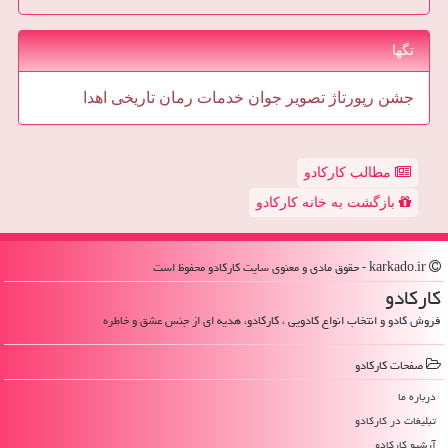
تگها
جشن
رپورتاژ
تصویر
جوان
خدمات
رمان
تاریخی
اهدا
مطالب کارکادو
بازگشت به خانه کارکادو
karkado.ir - حقوق مادی و معنوی سایت كاركادو محفوظ است
كاركادو
فروش کادو و انتخاب انواع کادویی ، کارکادو، هدیه ای از جنس عشق و خاطره
صفحات كاركادو
درباره ما
تبلیغات در كاركادو
آرشیو كاركادو