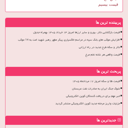
قیمت بیسیم
پربیننده ترین ها
قیمت بازگشایی دلار، یورو و سایر ارزها امروز ۱۳ خرداد ۱۴۰۵ بهمراه جدول
افزایش موکب های بانک سپه در مراسم خاکسپاری پیکر مطهر رهبر شهید امت به 14 موکب
دلار و سکه طرح جدید در راه ارزانی
قیمت واقعی هر شانه تخم مرغ
پربحث ترین ها
قیمت طلا و سکه امروز ۱۷ مردادماه ۱۴۰۵
شوک جنگ ایران به صادرات نفت عربستان
خبر مهم برای دریافت کنندگان کوپن الکترونیکی
جزئیات واریز مرحله جدید کوپن الکترونیکی منتشر گردید
جدیدترین ها