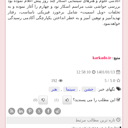
آکادمی علوم و هنرهای سینمایی اسکار چند روز پیش اعلام نموده بود
بررسی حواشی شب مراسم اسکار نود و چهارم را آغاز نموده و به
تخلفات «ویل اسمیت» شامل برخورد فیزیکی نامناسب، رفتار
تهدیدآمیز و توهین آمیز و به خطر انداختن یکپارچگی آکادمی رسیدگی
خواهدنمود.
منبع:
karkado.ir
1401/01/13
12:58:10
192
5
/
5.0
تگهای خبر:
جشن
,
سینما
,
هنر
این مطلب را می پسندید؟
(0)
(1)
X
تازه ترین مطالب مرتبط
شوک جنگ ایران به صادرات نفت عربستان