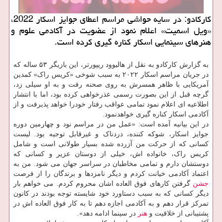
کارکادو: در سایه حواشی مراسم اعطای جوایز اسکار 2022،
«ویل اسمیت» اعلام نمود از عضویت در آکادمی علوم و
هنرهای سینمایی اسکار کناره گیری کرده است.
به گزارش کارکادو به نقل از هالیوود ریپورتر، این بازیگر ۵۳ ساله که
در جریان مراسم اسکار ۲۰۲۲ به سبب شوخی «کریس راک» کمدین
آمریکایی با ظاهر همسرش به روی صحنه رفت و به او سیلی زد،
گرچه قبل از این بصورت رسمی عذرخواهی کرده بود، اما با انتشار
اطلاعیه ای اعلام نمود تمامی عواقب رفتار خودرا خواهد پذیرفت و از
آکادمی اسکار کناره گیری خواهدنمود.
در این بیانیه آمده است: «عمل من در مراسم نود و چهارمین دوره
جوایز اسکار، شوکه کننده، دردناک و غیرقابل توجیه بود. لیست
کسانی که از حرکت من آزرده شده بسیار طولانی است و شامل
کریس راک، خانواده اش، خیلی از دوستان عزیر و کسانی که
دوستشان دارم و تمامی مخاطبان در سراسر جهان می شود. من به
اعتماد آکادمی خیانت کردم و دیگر نامزدها و برندگان را از فرصت
جشن
گرفتن کارهای فوق العاده اشان محروم کردم. می خواهم بار
دیگر کسانی که به سبب دستاورد خود شایسته توجه بودند در کانون
تمرکز قرار دهم و به آکادمی اجازه دهم تا به کار فوق العاده اش در
پشتیبانی از خلاقیت و
هنر
در سینما ادامه دهد».