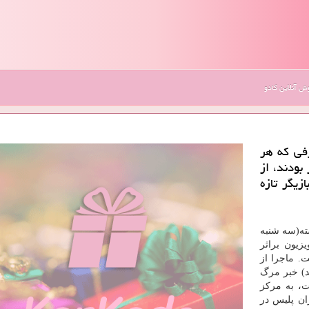
 آنلاین کادو
فی که هر
بودند، از
زیگر تازه
شته(سه شنبه
زیون براثر
داع گفت. ماجرا از
د ساعت ۲۱ شب گذشته (۱۰ اسفند) خبر مرگ
، به مرکز
مأموران پلیس در