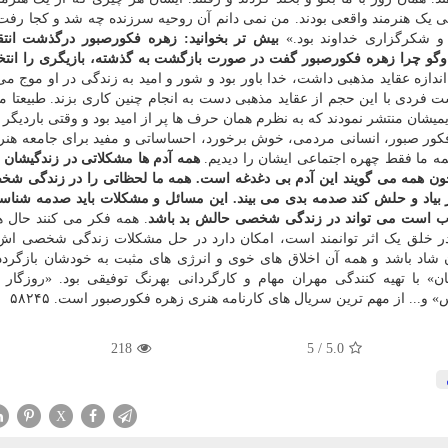
تی یک هنرمند واقعی بودند. من نمی دانم آن روحیه سرزنده چه شد و کجا رف
 و شکرگزاری خداوند بود.»
بیش تر بخوانید:
زهره فکورصبور درگذشت
انت
وگو
چرا زهره فکورصبور گفت در صورت بازگشت به گذشته، بازیگری را انت
ازه عقاید مذهبی داشت، خدا باور بود و شور و امید به زندگی در او موج می
ست فردی با این حجم از عقاید مذهبی دست به انجام چنین کاری بزند. طبیعتا 
شان منتشر نمودند که به نظرم همان حرف ها پر از امید بود و وقتی باردیگر
کور صبور، انسانی مردمی، خوش برخورد، احساساتی و مفید برای جامعه هنری
ه ما فقط چهره اجتماعی ایشان را دیدیم.
همه آدم ها مشکلاتی در زندگیشان دا
ون همه می گویند این آدم بی دغدغه است. همه ما لحظاتی را در زندگی ش
ار بیاد و حلش کند صدمه بدی می بیند. این مسائل و مشکلات باید صدمه شنا
ب است می تواند در زندگی شخصی حالش بد باشد
. همه فکر می کنند حال ه
ه در خلق یک اثر توانمند است، امکان دارد در حل مشکلات زندگی شخصی 
ن شاد باشد و همه آن اخلاق های خوی و انرژی های مثبت به خودشان بازگردد
 با تهیه کنندگی مهران مهام و کارگردانی بهرنگ توفیقی بود. «روزگار 
... از مهم ترین سریال های کارنامه هنری زهره فکورصبور است. ۵۸۲۴۵
218
5
/
5.0
X