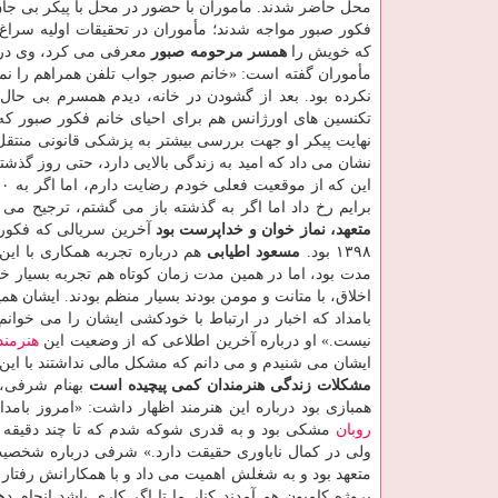
محل حاضر شدند. مأموران با حضور در محل با پیکر بی جان
فکور صبور مواجه شدند؛ مأموران در تحقیقات اولیه سراغ 
که خویش را
همسر مرحومه صبور
معرفی می کرد، وی در 
مأموران گفته است: «خانم صبور جواب تلفن همراهم را نمی
نکرده بود. بعد از گشودن در خانه، دیدم همسرم بی حال 
نهایت پیکر او جهت بررسی بیشتر به پزشکی قانونی منتقل 
نشان می داد که امید به زندگی بالایی دارد، حتی روز گذشت
برایم رخ داد اما اگر به گذشته باز می گشتم، ترجیح می 
متعهد، نماز خوان و خداپرست بود
آخرین سریالی که فکور 
۱۳۹۸ بود.
مسعود اطیابی
هم درباره تجربه همکاری با این
مدت بود، اما در همین مدت زمان کوتاه هم تجربه بسیار 
اخلاق، با متانت و مومن بودند بسیار منظم بودند. ایشان ه
بامداد که اخبار در ارتباط با خودکشی ایشان را می خ
نیست.» او درباره آخرین اطلاعی که از وضعیت این
هنرمند
ایشان می شنیدم و می دانم که مشکل مالی نداشتند با ای
مشکلات زندگی هنرمندان کمی پیچیده است
بهنام شرفی، ب
همبازی بود درباره این هنرمند اظهار داشت: «امروز بام
روبان
مشکی بود و به قدری شوکه شدم که تا چند دقیقه 
ولی در کمال ناباوری حقیقت دارد.» شرفی درباره شخصیت
متعهد بود و به شغلش اهمیت می داد و با همکارانش رفتار
پروژه کامیون هم آمدند کنار ما تا اگر کاری باشد انجام ده