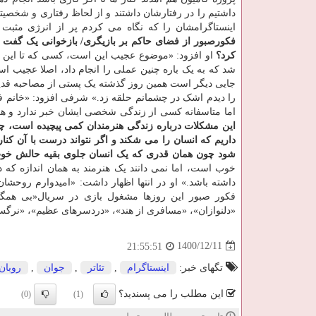
داشتیم را در رفتارشان داشتند و از لحاظ رفتاری و شخصی
اینستاگرامشان را که نگاه می کردم پر از انرژی مثبت
فکورصبور از فضای حاکم بر بازیگری/ بازخوانی یک گفت 
کرد؟
او افزود: «موضوع عجیب این است، کسی که تا این اند
شد که به یک باره چنین عملی را انجام داد، اصلا عجیب ا
جایی دیگر است همین روز گذشته یک پستی از مصاحبه قدیمی
را دیدم اشک در چشمانم حلقه زد.» شرفی افزود: «خانم ف
اما متاسفانه کسی از زندگی شخصی ایشان خبر ندارد و هم
این مشکلات درباره زندگی هنرمندان کمی پیچیده است، چ
داریم که انسان را می شکند و اگر نتواند درست با آن کن
شود چون همان قدری که یک انسان جلوی بقیه حالش خو
خوب است، اما نمی دانند یک هنرمند به همان اندازه ک
داشته باشد.» او در انتها اظهار داشت: «امیدوارم روحشا
فکور صبور این روزها مشغول بازی در سریال«بی همگان»
«دلنوازان»، «مسافری از هند»، «دردسرهای عظیم»، «نرگس» و
1400/12/11
21:55:51
تگهای خبر:
اینستاگرام
,
تئاتر
,
جوان
,
روبان
این مطلب را می پسندید؟
(0)
(1)