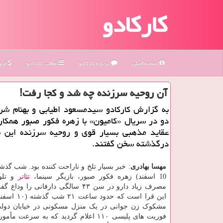
کارکادو
صفحه اصلی
درباره كاركادو
مطالب كاركادو
فروش
آن روحیه سرزنده چه شد و کجا رفت!
به گزارش کارکادو سیدمسعود اطیابی و بهنام شر
دو در سریال «کامیون» با زهره فکور صبور همکار 
عقاید مذهبی بسیار قوی و روحیه سرزنده این با
درگذشته سخن گفتند.
مهسا بهادری
: خبر بسیار تلخ و ناراحت کننده بود. شب گذ
10 اسفند) زهره فکور صبور، بازیگر سینما،
تئاتر
و تلوی
مصرف زیاد دارو در سن ۴۳ سالگی دارفانی را و
این قرا است که حدو
مشکوک زن جوانی در یک منزل مسکونی در خیابان دولت
فوریت های پلیسی ۱۱۰ اعلام گردید که به سرعت 