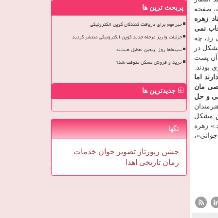
پربحث ترین ها
ت، صفحه
قاد زهره
خبر مهم برای دریافت کنندگان کوپن الکترونیکی
خاب نمی
جزئیات واریز مرحله جدید کوپن الکترونیکی منتشر گردید
 زد، چه
مشکل در
سینماها روز اربعین تعطیل هستند
 آن پست
خرید و فروش مسکن متوقف شد؟
 بودند.
رند اما
خصی مان
جدیدترین ها
سی و حل
نرمندان
اش مشکل
.» زهره
تگها
جوانی»،
جشن
رپورتاژ
تصویر
جوان
خدمات
رمان
تاریخی
اهدا