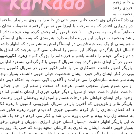
 خانم زهره
فردی رفتند
تحقیقات به
 داد که نگران وی شدم، خانم صبور حتی درِ خانه را به روی سرایدار ساختمان
در پذیرایی افتاده که به سرعت با اورژانس تماس گرفتم.» تحقیقات نشان د
تکنسین های اورژانس هم برای احیای خانم فکور صبور که ظاهراً مبادرت به مصرف ۱۰۰ عدد قرص آرام بخش کرده بود، 
شد و تحقیقات درباره این پرونده ادامه دارد. هنرمندی که پست های اینستاگ
ه هم پستی از یک مصاحبه قدیمی در اینستاگرامش منتشر نمود که اظهار داشته ب
این که از موقعیت فعلی خودم رضایت دارم، اما اگر به ۲۰ سال قبل بازگردم، هیچگاه این مسیر را انتخاب نمی کنم، هرچند که ات
دادم زندگی خودم را داشته باشم و فرزندانم را بزرگ کنم.»
زهره فکورصبور
صبور در آن ایفای نقش کرده بود، سریال کامیون با کارگردانی مسعود اطیابی
 بازیگر اظهار داشت: «همکاری من با خانم فکور صبور در سریال کامیون بسیا
خوبی در کنار ایشان رقم خورد. ایشان شخصیت خیلی خوبی داشتند، بسیار مو
میشه سر صحنه نمازشان را می خواندند و آگاهی بالایی نسبت به احکام دینی داشت
وانم و می شنوم بسیار متعجب هستم، هرچند که صحت و سقم این اخبار چند
داشت اظهار داشت: «بعد از سریال دیگر خیلی خبری از ایشان نداشتم اما دور
ن وجود برای ایشان خواهان علو درجات هستم و امیدوارم روحشان قرین رحمت ب
ازیگر تئاتر و تلویزیون که آخرین بار در سریال تلویزیونی کامیون با زهره فک
داد که فصای مجازی را باز کردم نخستین چیزی که دیدم چهره زهره فکور صبو
به صفحه زل زده بودم و حتی باورم نمی شد و فکر می کردم در حد یک شا
 این بازیگر اظهار داشت: «بسیار انسان خوش انرژی، مهربان و خوش برخورد
 بسیار خوبی داشت. ایشان به قدری به کارشان متعهد بودند که حتی یک روز پس
ند. همان روز با ما بگو و بخند کردند و رفتند. ایشان هر چیزی که از یک هنرمن