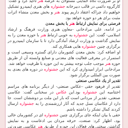
او بر ضرورت نگاه حمایتی مسئولان به عرصه
هنر
تاكید كرد و گفت:
كارگروه دائمی در قالب دبیرخانه
جشنواره
های هنری ایمیدرو تشكیل
خواهیم داد چراكه اعتقاد داریم پیوند
هنر
و بخش معدن منشاء اثرات
مثبت برای هر دو حوزه خواهد بود.
فرصتی برای نمایش ارتباط
هنر
با بخش معدن
در ادامه، علی مرادخانی -معاون هنری وزارت فرهنگ و ارشاد
اسلامی- گفت: این
جشنواره
به خوبی ارتباط
هنر
با حوزه معدن را به
نمایش گذاشت و وزارت ارشاد آمادگی دارد تا با سازمان ایمیدرو در
برگزاری چنین
جشنواره
هایی همكاری كند.
او اضافه كرد: بخش معدن كشورمان دارای گستره وسیعی است و
استمرار در معرفی فعالیت های معدنی و صنایع وابسته آن از طریق
حوزه
هنر
موجب جلب توجه بیشتر به این حوزه با ظرفیت خواهد شد.
مرادخانی ابراز امیدواری كرد كه این
جشنواره
در دوره های بعدی به
صورت بین المللی برگزار شود.
تقدیر از یك عكاسی صنعتی
تقدیر از فرهود حقی –عكاس صنعتی- از دیگر برنامه های مراسم
اختتامیه این
جشنواره
بود.این
عكاس
در سخنانی گفت: عكاسی
صنعتی، تقدیر از مردانی است كه بار این ملت بر دوششان است. جا
دارد از عكاسان نسل جدید كه آثار ارزشمندی را به
جشنواره
ارسال
كردند كمال تشكر را داشته باشم.
حقی با بیان اینكه جای برگزاری چنین
جشنواره
ای در كشورمان خالی
بود، اظهار كرد: صنعت، حرفه مردان بی ادعاست و به نمایش
گذاشتن سختی های فعالان این حوزه از طریق
هنر
عكاسی ضرورتی