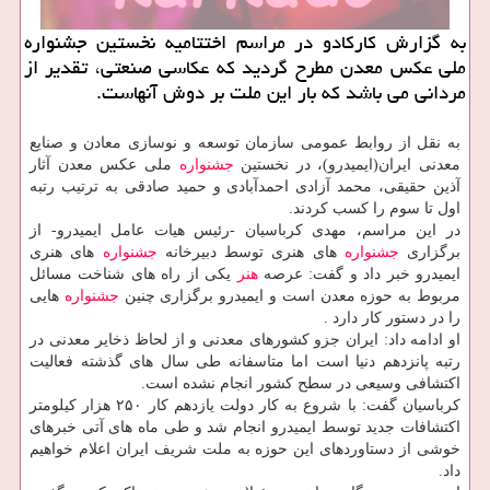
به گزارش كاركادو در مراسم اختتامیه نخستین جشنواره
ملی عكس معدن مطرح گردید كه عكاسی صنعتی، تقدیر از
مردانی می باشد كه بار این ملت بر دوش آنهاست.
به نقل از روابط عمومی سازمان توسعه و نوسازی معادن و صنایع
معدنی ایران(ایمیدرو)، در نخستین
جشنواره
ملی عكس معدن آثار
آذین حقیقی، محمد آزادی احمدآبادی و حمید صادقی به ترتیب رتبه
اول تا سوم را كسب كردند.
در این مراسم، مهدی كرباسیان -رئیس هیات عامل ایمیدرو- از
برگزاری
جشنواره
های هنری توسط دبیرخانه
جشنواره
های هنری
ایمیدرو خبر داد و گفت: عرصه
هنر
یكی از راه های شناخت مسائل
مربوط به حوزه معدن است و ایمیدرو برگزاری چنین
جشنواره
هایی
را در دستور كار دارد .
او ادامه داد: ایران جزو كشورهای معدنی و از لحاظ ذخایر معدنی در
رتبه پانزدهم دنیا است اما متاسفانه طی سال های گذشته فعالیت
اكتشافی وسیعی در سطح كشور انجام نشده است.
كرباسیان گفت: با شروع به كار دولت یازدهم كار ۲۵۰ هزار كیلومتر
اكتشافات جدید توسط ایمیدرو انجام شد و طی ماه های آتی خبرهای
خوشی از دستاوردهای این حوزه به ملت شریف ایران اعلام خواهیم
داد.