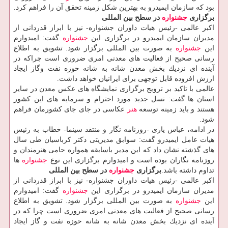
بود كه سازمان ایمیدرو به بهترین شكل زمینه تحقق آن را فراهم كرد.
برگزاری
جشنواره
در سطح بین المللی
اكبر عالمی -رئیس هیات داوران جشنواره- نیز با ابراز قدردانی از
مدیران سازمان ایمیدرو در برگزاری این
جشنواره
گفت: امیدوارم
این
جشنواره
به صورت بین المللی برگزار شود. تشویق به اطلاع
رسانی صحیح از فعالیت های معدنی امری ضروری است چراكه در
آینده ای نزدیك بخش معدن شانه به شانه حوزه نفت وگاز ایجاد
ارزش افزوده قابل توجهی برای ایرانیان خواهد داشت.
عالمی با تاكید بر ترویج برگزاری نمایشگاه های عكس معدن در سایر
استان ها گفت: نسل جدید مورد احترام و سرمایه های این كشور
هستند و باید زمینه توسعه
هنر
عكاسی در جای جای كشورمان فراهم
شود.
در ادامه، عباس یاری -روزنامه نگار و منتقد سینما- خطاب به رئیس
هیات عامل ایمیدرو گفت: سوابق مدیریتی دكتر كرباسیان طی سال
های گذشته نشان داد كه این مدیر باسابقه همواره حامی هنرمندان و
روزنامه نگاران بوده است و امیدوارم برگزاری این نوع
جشنواره
ها
تداوم داشته باشد.
برگزاری
جشنواره
در سطح بین المللی
اكبر عالمی -رئیس هیات داوران جشنواره- نیز با ابراز قدردانی از
مدیران سازمان ایمیدرو در برگزاری این
جشنواره
گفت: امیدوارم
این
جشنواره
به صورت بین المللی برگزار شود. تشویق به اطلاع
رسانی صحیح از فعالیت های معدنی امری ضروری است چرا كه در
آینده ای نزدیك بخش معدن شانه به شانه حوزه نفت و گاز ایجاد