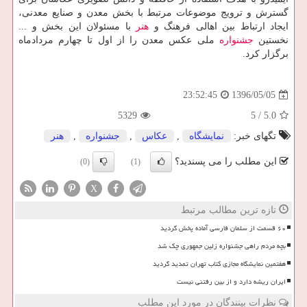
گسترش و ترویج موضوعات مرتبط با بخش معدن و صنایع معدنی،
ایجاد ارتباط بین اهالی فرهنگ و
هنر
با مسئولان این بخش و ...
نخستین
جشنواره
ملی عكس معدن را از اول تا چهارم مردادماه
برگزار كرد.
1396/05/05
23:52:45
5329
5
/
5.0
تگهای خبر:
نمایشگاه
,
عكاس
,
جشنواره
,
هنر
این مطلب را می پسندید؟
(0)
(1)
X
تازه ترین مطالب مرتبط
۶۰ قسمت از سلمان فارسی آماده پخش گردید
بچه مردم راهی جشنواره زلین جمهوری چک شد
هفتمین نمایشگاه مجازی کتاب تهران تمدید گردید
ایران ریشه دارد و از بین رفتنی نیست
نظرات بینندگان در مورد این مطلب