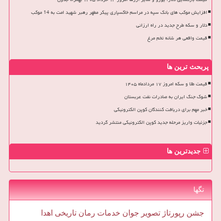
افزایش موکب های بانک سپه در مراسم خاکسپاری پیکر مطهر رهبر شهید امت به 14 موکب
دلار و سکه طرح جدید در راه ارزانی
قیمت واقعی هر شانه تخم مرغ
پربحث ترین ها
قیمت طلا و سکه امروز ۱۷ مردادماه ۱۴۰۵
شوک جنگ ایران به صادرات نفت عربستان
خبر مهم برای دریافت کنندگان کوپن الکترونیکی
جزئیات واریز مرحله جدید کوپن الکترونیکی منتشر گردید
جدیدترین ها
تگها
جشن
رپورتاژ
تصویر
جوان
خدمات
رمان
تاریخی
اهدا