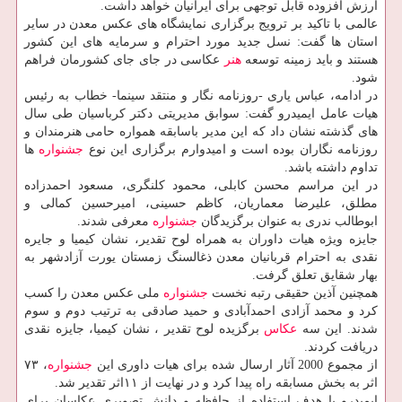
ارزش افزوده قابل توجهی برای ایرانیان خواهد داشت.
عالمی با تاكید بر ترویج برگزاری نمایشگاه های عكس معدن در سایر
استان ها گفت: نسل جدید مورد احترام و سرمایه های این كشور
هستند و باید زمینه توسعه
هنر
عكاسی در جای جای كشورمان فراهم
شود.
در ادامه، عباس یاری -روزنامه نگار و منتقد سینما- خطاب به رئیس
هیات عامل ایمیدرو گفت: سوابق مدیریتی دكتر كرباسیان طی سال
های گذشته نشان داد كه این مدیر باسابقه همواره حامی هنرمندان و
روزنامه نگاران بوده است و امیدوارم برگزاری این نوع
جشنواره
ها
تداوم داشته باشد.
در این مراسم محسن كابلی، محمود كلنگری، مسعود احمدزاده
مطلق، علیرضا معماریان، كاظم حسینی، امیرحسین كمالی و
ابوطالب ندری به عنوان برگزیدگان
جشنواره
معرفی شدند.
جایزه ویژه هیات داوران به همراه لوح تقدیر، نشان كیمیا و جایره
نقدی به احترام قربانیان معدن ذغالسنگ زمستان یورت آزادشهر به
بهار شقایق تعلق گرفت.
همچنین آذین حقیقی رتبه نخست
جشنواره
ملی عكس معدن را كسب
كرد و محمد آزادی احمدآبادی و حمید صادقی به ترتیب دوم و سوم
شدند. این سه
عكاس
برگزیده لوح تقدیر ، نشان كیمیا، جایزه نقدی
دریافت كردند.
از مجموع 2000 آثار ارسال شده برای هیات داوری این
جشنواره
، ۷۳
اثر به بخش مسابقه راه پیدا كرد و در نهایت از ۱۱اثر تقدیر شد.
ایمیدرو با هدف استفاده از حافظه و دانش تصویری عكاسان برای