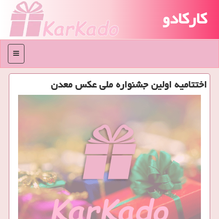
کارکادو
منو
اختتامیه اولین جشنواره ملی عكس معدن