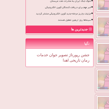
شوک جنگ ایران به صادرات نفت عربستان
خبر مهم برای دریافت کنندگان کوپن الکترونیکی
جزئیات واریز مرحله جدید کوپن الکترونیکی منتشر گردید
سینماها روز اربعین تعطیل هستند
جدیدترین ها
تگها
جشن
رپورتاژ
تصویر
جوان
خدمات
رمان
تاریخی
اهدا