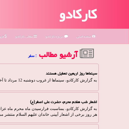
کارکادو
صفحه اصلی
درباره كاركادو
مطالب كاركادو
فروش
آرشیو مطالب
: سفر
سینماها روز اربعین تعطیل هستند
به گزارش کارکادو، سینماها از غروب دوشنبه 12 مرداد تا آخر روز اربیعن حسینی تعطیل هستند.
اشعار شب هفتم محرم، حضرت علی اصغر(ع)
به گزارش کارکادو، بمناسبت فرارسیدن ماه محرم ماه عزای
هر روز برخی از اشعار آیینی خاندان علیهم السلام منتشر م