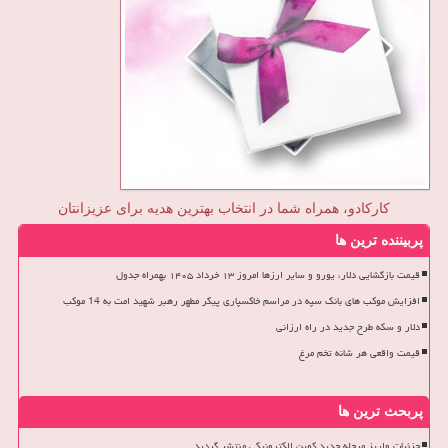
کارکادو، همراه شما در انتخاب بهترین هدیه برای عزیزانتان
پربیننده ترین ها
قیمت بازگشایی دلار، یورو و سایر ارزها امروز ۱۳ خرداد ۱۴۰۵ بهمراه جدول
افزایش موکب های بانک سپه در مراسم خاکسپاری پیکر مطهر رهبر شهید امت به 14 موکب
دلار و سکه طرح جدید در راه ارزانی
قیمت واقعی هر شانه تخم مرغ
پربحث ترین ها
جزئیات واریز مرحله جدید کوپن الکترونیکی منتشر گردید