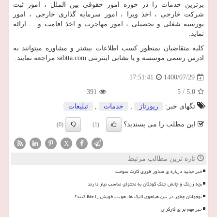
برترین خدمات را در حوزه امور حقوقی بین الملل ، امور ثبت
شرکت خارجی ، اخذ ویزا ، امور سرمایه گذاری خارجی ، امور
بورسیه شغلی و تحصیلی ، امور مهاجرت و اخذ اقامت و ... ارائه
نماید.
کلیه متقاضیان بمنظور کسب اطلاعات بیشتر و مشاوره میتوانند به
ادرس رسمی موسسه و یا نشانی اینترنتی
sabtta.com
مراجعه نمایند.
1400/07/29
17:51:41
391
5
/
5.0
تگهای خبر:
رپورتاژ
,
خدمات
,
تبلیغات
این مطلب را می پسندید؟
(0)
(1)
X
تازه ترین مطالب مرتبط
خبر جدید درباره ی صدور فوری کارت سوخت
بچه زرنگ و چالش جنگ کودکان به محتوای مناسب نیاز دارند
نوجوانان چطور در بین هیاهوی لایک ها، هویت خویش را حفظ کنند؟
خبر مهم برای کارگران