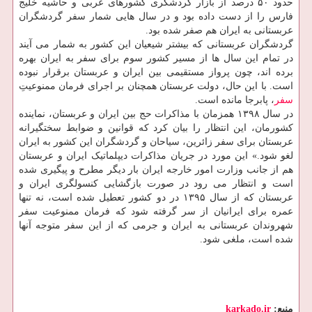
حدود ۵۰ درصد از بازار گردشگری کشورهای عربی و حاشیه خلیج
فارس را از دست داده بود و در سال هایی شمار سفر گردشگران
عربستانی به ایران هم صفر شده بود.
گردشگران عربستانی که بیشتر شیعیان این کشور به شمار می آیند
در تمام این سال ها از مسیر کشور سوم برای سفر به ایران بهره
برده اند، چون پرواز مستقیمی بین ایران و عربستان برقرار نبوده
است. با این حال، دولت عربستان همچنان بر اجرای فرمان ممنوعیتِ
سفر
، پابرجا مانده است.
در سال ۱۳۹۸ همزمان با مذاکرات حج بین ایران و عربستان، نماینده
کشورمان، این انتظار را بیان کرد که قوانین و ضوابط سختگیرانه
عربستان برای سفر زائرین، سیاحان و گردشگران این کشور به ایران
لغو شود.» این مورد در جریان مذاکرات دیپلماتیک ایران و عربستان
هم از جانب وزارت امور خارجه ایران بار دیگر مطرح و پیگیری شده
است و انتظار می رود در صورت بازگشایی کنسولگری ایران و
عربستان که از سال ۱۳۹۵ در دو کشور تعطیل شده است، نه تنها
عمره برای ایرانیان از سر گرفته شود که فرمان ممنوعیت سفر
شهروندان عربستانی به ایران و جرمی که از این سفر متوجه آنها
شده است، ملغی شود.
منبع:
karkado.ir