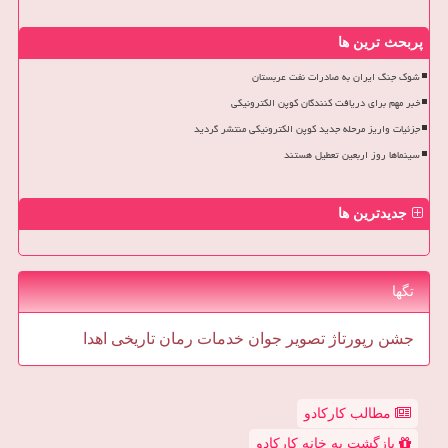
پربحث ترین ها
شوک جنگ ایران به صادرات نفت عربستان
خبر مهم برای دریافت کنندگان کوپن الکترونیکی
جزئیات واریز مرحله جدید کوپن الکترونیکی منتشر گردید
سینماها روز اربعین تعطیل هستند
جدیدترین ها
تگها
جشن
رپورتاژ
تصویر
جوان
خدمات
رمان
تاریخی
اهدا
مطالب کارکادو
بازگشت به خانه کارکادو