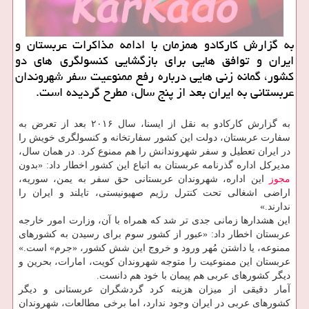
به گزارش کارکادو همزمان با ادامه مذاکرات عربستان و
ایران و توافق هایی برای بازگشایی کنسولگری های دو
کشور، گمانه زنی هایی درباره رفع ممنوعیت سفر شهروندان
عربستانی به ایران بعد از پنج سال، مطرح گردیده است.
به گزارش کارکادو به نقل از ایسنا، سال ۲۰۱۶ بعد از تعرض به
سفارت عربستان، دولت این کشور سفارتخانه و کنسولگری خویش را
در ایران تعطیل و سفر شهروندانش را هم ممنوع کرد. در همان سال،
مدیرکل اداره گذرنامه عربستان به اتباع این کشور اخطار داد: «بدون
مجوز
این اداره، شهروندان عربستانی حق سفر به یمن، سوریه،
اراضی اشغالی تحت کنترل رژیم صهیونیستی، تایلند و ایران را
ندارند.»
این هشدارها زمانی جدی تر شد که همراه با آن، وزارت امور خارجه
عربستان اخطار داد: «عبور از کشور سوم برای رسیدن به کشورهای
ممنوعه، یا داشتن مُهر ورود و خروج این شش کشور، «جرم» است.»
عربستان این ممنوعیت را متوجه شهروندان کویت، امارات، بحرین و
دیگر کشورهای عربی هم پیمان با خود هم دانست.
آمار دقیقی از میزان هزینه کرد گردشگران عربستانی و دیگر
کشورهای عربی در ایران وجود ندارد، اما برخی مطالعات، شهروندان