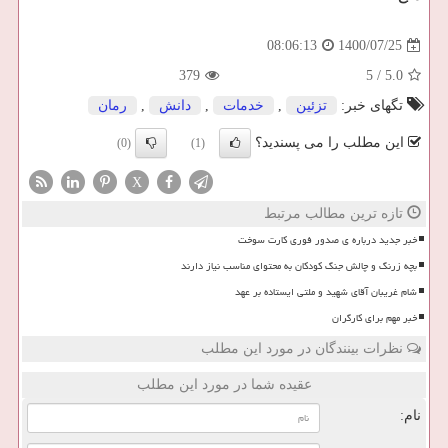
1400/07/25
08:06:13
379
5
/
5.0
تگهای خبر:
تزئین
,
خدمات
,
دانش
,
رمان
این مطلب را می پسندید؟
(0)
(1)
X
تازه ترین مطالب مرتبط
خبر جدید درباره ی صدور فوری کارت سوخت
بچه زرنگ و چالش جنگ کودکان به محتوای مناسب نیاز دارند
شام غریبان آقای شهید و ملتی ایستاده بر عهد
خبر مهم برای کارگران
نظرات بینندگان در مورد این مطلب
عقیده شما در مورد این مطلب
نام: