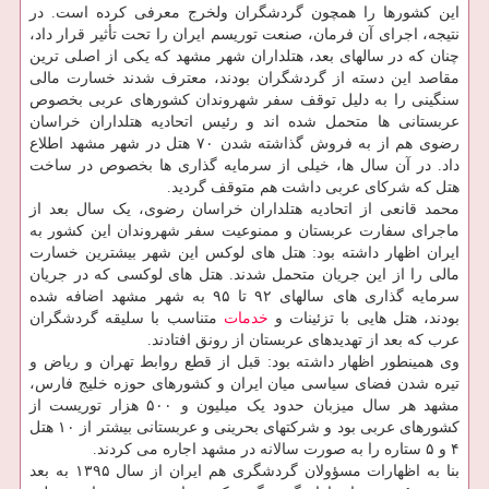
این کشورها را همچون گردشگران ولخرج معرفی کرده است. در
نتیجه، اجرای آن فرمان، صنعت توریسم ایران را تحت تأثیر قرار داد،
چنان که در سالهای بعد، هتلداران شهر مشهد که یکی از اصلی ترین
مقاصد این دسته از گردشگران بودند، معترف شدند خسارت مالی
سنگینی را به دلیل توقف سفر شهروندان کشورهای عربی بخصوص
عربستانی ها متحمل شده اند و رئیس اتحادیه هتلداران خراسان
رضوی هم از به فروش گذاشته شدن ۷۰ هتل در شهر مشهد اطلاع
داد. در آن سال ها، خیلی از سرمایه گذاری ها بخصوص در ساخت
هتل که شرکای عربی داشت هم متوقف گردید.
محمد قانعی از اتحادیه هتلداران خراسان رضوی، یک سال بعد از
ماجرای سفارت عربستان و ممنوعیت سفر شهروندان این کشور به
ایران اظهار داشته بود: هتل های لوکس این شهر بیشترین خسارت
مالی را از این جریان متحمل شدند. هتل های لوکسی که در جریان
سرمایه گذاری های سالهای ۹۲ تا ۹۵ به شهر مشهد اضافه شده
بودند، هتل هایی با تزئینات و
خدمات
متناسب با سلیقه گردشگران
عرب که بعد از تهدیدهای عربستان از رونق افتادند.
وی همینطور اظهار داشته بود: قبل از قطع روابط تهران و ریاض و
تیره شدن فضای سیاسی میان ایران و کشورهای حوزه خلیج فارس،
مشهد هر سال میزبان حدود یک میلیون و ۵۰۰ هزار توریست از
کشورهای عربی بود و شرکتهای بحرینی و عربستانی بیشتر از ۱۰ هتل
۴ و ۵ ستاره را به صورت سالانه در مشهد اجاره می کردند.
بنا به اظهارات مسؤولان گردشگری هم ایران از سال ۱۳۹۵ به بعد