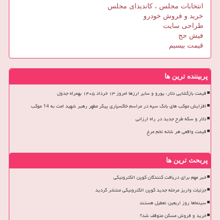
انتخابات مجلس ، کاندیدای مجلس
خرید و فروش خودرو
طراحی سایت
فیش حج
قیمت بیسیم
پربیننده ترین ها
قیمت بازگشایی دلار، یورو و سایر ارزها امروز ۱۳ خرداد ۱۴۰۵ بهمراه جدول
افزایش موکب های بانک سپه در مراسم خاکسپاری پیکر مطهر رهبر شهید امت به 14 موکب
دلار و سکه طرح جدید در راه ارزانی
قیمت واقعی هر شانه تخم مرغ
پربحث ترین ها
خبر مهم برای دریافت کنندگان کوپن الکترونیکی
جزئیات واریز مرحله جدید کوپن الکترونیکی منتشر گردید
سینماها روز اربعین تعطیل هستند
خرید و فروش مسکن متوقف شد؟