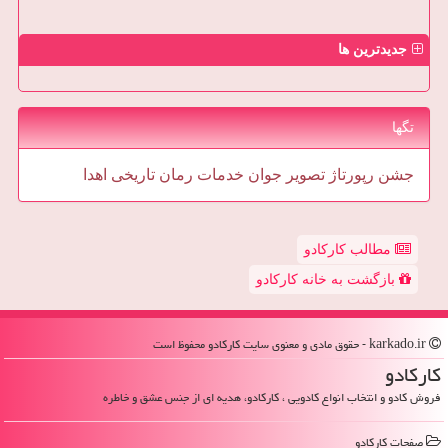
جدیدترین ها
تگها
جشن
رپورتاژ
تصویر
جوان
خدمات
رمان
تاریخی
اهدا
مطالب کارکادو
بازگشت به خانه کارکادو
karkado.ir - حقوق مادی و معنوی سایت كاركادو محفوظ است
كاركادو
فروش کادو و انتخاب انواع کادویی ، کارکادو، هدیه ای از جنس عشق و خاطره
صفحات كاركادو