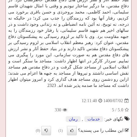
دفاع مقدس، ما درگیر ساختار نبودیم و وقتی با امثال شهیدان قاسم
سلیمانی، احمد کاظمی، محمد بروجردی و حسن باقری برخورد می
کردیم، رفتار آنها بود که رزمندگان را جذب می کرد؛ در حالیکه نه
درجه، نه توبیخ، نه آئین نامه انضباطی و نه زندانی وجود داشت و در
سالهای اخیر هم شهید قاسم سلیمانی، با رفتار خود رزمندگان را به
جبهه مقاومت برد. وی با تاکید بر لزوم رسیدگی به پیشکسوتان دفاع
مقدس، عنوان کرد: رهبر معظم انقلاب اسلامی بر لزوم رسیدگی بر
پیشکسوتان دفاع مقدس تاکید دارند و در بنیاد حفظ آثار و نشر ارزش
های دفاع مقدس هم به صورت سازمانی، این مورد را پیگیری می
نماییم. سردار کارگر در انتها اظهار داشت: مساجد ما سنگر است و
انقلاب اسلامی از مساجد شکل گرفت و در دفاع مقدس هم مساجد
نقش اساسی داشتند و نیروها از مساجد به جبهه ها اعزام می شدند؛
ازاین رو دشمن روی مساجد هدف گذاری کرد و امروز میتوان اظهار
داشت که مساجد ما صدمه پذیر شده اند. 2323
1400/07/02
12:11:40
330
5
/
5.0
تگهای خبر:
خدمات
,
رمان
این مطلب را می پسندید؟
(0)
(1)