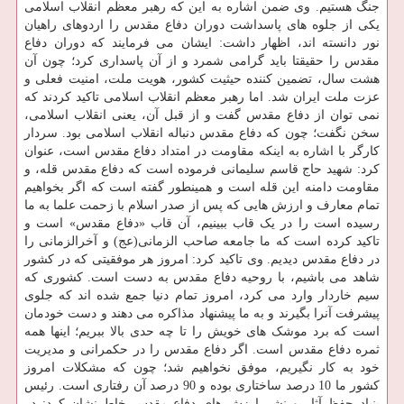
جنگ هستیم. وی ضمن اشاره به این که رهبر معظم انقلاب اسلامی
یکی از جلوه های پاسداشت دوران دفاع مقدس را اردوهای راهیان
نور دانسته اند، اظهار داشت: ایشان می فرمایند که دوران دفاع
مقدس را حقیقتا باید گرامی شمرد و از آن پاسداری کرد؛ چون آن
هشت سال، تضمین کننده حیثیت کشور، هویت ملت، امنیت فعلی و
عزت ملت ایران شد. اما رهبر معظم انقلاب اسلامی تاکید کردند که
نمی توان از دفاع مقدس گفت و از قبل آن، یعنی انقلاب اسلامی،
سخن نگفت؛ چون که دفاع مقدس دنباله انقلاب اسلامی بود. سردار
کارگر با اشاره به اینکه مقاومت در امتداد دفاع مقدس است، عنوان
کرد: شهید حاج قاسم سلیمانی فرموده است که دفاع مقدس قله، و
مقاومت دامنه این قله است و همینطور گفته است که اگر بخواهیم
تمام معارف و ارزش هایی که پس از صدر اسلام با زحمت علما به ما
رسیده است را در یک قاب ببینیم، آن قاب «دفاع مقدس» است و
تاکید کرده است که ما جامعه صاحب الزمانی(عج) و آخرالزمانی را
در دفاع مقدس دیدیم. وی تاکید کرد: امروز هر موفقیتی که در کشور
شاهد می باشیم، با روحیه دفاع مقدس به دست است. کشوری که
سیم خاردار وارد می کرد، امروز تمام دنیا جمع شده اند که جلوی
پیشرفت آنرا بگیرند و به ما پیشنهاد مذاکره می دهند و دست خودمان
است که برد موشک های خویش را تا چه حدی بالا ببریم؛ اینها همه
ثمره دفاع مقدس است. اگر دفاع مقدس را در حکمرانی و مدیریت
خود به کار نگیریم، موفق نخواهیم شد؛ چون که مشکلات امروز
کشور ما 10 درصد ساختاری بوده و 90 درصد آن رفتاری است. رئیس
بنیاد حفظ آثار و نشر ارزش های دفاع مقدس خاطرنشان کرد: در