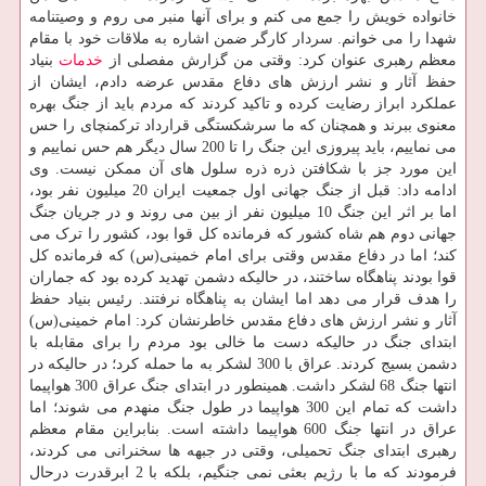
خانواده خویش را جمع می کنم و برای آنها منبر می روم و وصیتنامه
شهدا را می خوانم. سردار کارگر ضمن اشاره به ملاقات خود با مقام
معظم رهبری عنوان کرد: وقتی من گزارش مفصلی از
خدمات
بنیاد
حفظ آثار و نشر ارزش های دفاع مقدس عرضه دادم، ایشان از
عملکرد ابراز رضایت کرده و تاکید کردند که مردم باید از جنگ بهره
معنوی ببرند و همچنان که ما سرشکستگی قرارداد ترکمنچای را حس
می نماییم، باید پیروزی این جنگ را تا 200 سال دیگر هم حس نماییم و
این مورد جز با شکافتن ذره ذره سلول های آن ممکن نیست. وی
ادامه داد: قبل از جنگ جهانی اول جمعیت ایران 20 میلیون نفر بود،
اما بر اثر این جنگ 10 میلیون نفر از بین می روند و در جریان جنگ
جهانی دوم هم شاه کشور که فرمانده کل قوا بود، کشور را ترک می
کند؛ اما در دفاع مقدس وقتی برای امام خمینی(س) که فرمانده کل
قوا بودند پناهگاه ساختند، در حالیکه دشمن تهدید کرده بود که جماران
را هدف قرار می دهد اما ایشان به پناهگاه نرفتند. رئیس بنیاد حفظ
آثار و نشر ارزش های دفاع مقدس خاطرنشان کرد: امام خمینی(س)
ابتدای جنگ در حالیکه دست ما خالی بود مردم را برای مقابله با
دشمن بسیج کردند. عراق با 300 لشکر به ما حمله کرد؛ در حالیکه در
انتها جنگ 68 لشکر داشت. همینطور در ابتدای جنگ عراق 300 هواپیما
داشت که تمام این 300 هواپیما در طول جنگ منهدم می شوند؛ اما
عراق در انتها جنگ 600 هواپیما داشته است. بنابراین مقام معظم
رهبری ابتدای جنگ تحمیلی، وقتی در جبهه ها سخنرانی می کردند،
فرمودند که ما با رژیم بعثی نمی جنگیم، بلکه با 2 ابرقدرت درحال