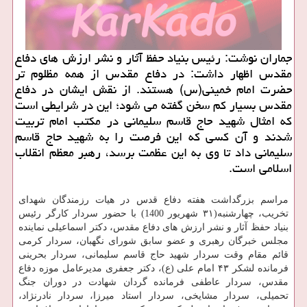
جماران نوشت: رئیس بنیاد حفظ آثار و نشر ارزش های دفاع
مقدس اظهار داشت: در دفاع مقدس از همه مظلوم تر
حضرت امام خمینی(س) هستند. از نقش ایشان در دفاع
مقدس بسیار کم سخن گفته می شود؛ این در شرایطی است
که امثال شهید حاج قاسم سلیمانی در مکتب امام تربیت
شدند و آن کسی که این فرصت را به شهید حاج قاسم
سلیمانی داد تا وی به این عظمت برسد، رهبر معظم انقلاب
اسلامی است.
مراسم بزرگداشت هفته دفاع قدس در هیات رزمندگان شهدای
تخریب، چهارشنبه(۳۱ شهریور 1400) با حضور سردار کارگر رئیس
بنیاد حفظ آثار و نشر ارزش های دفاع مقدس، دکتر اسماعیلی نماینده
مجلس خبرگان رهبری و عضو سابق شورای نگهبان، سردار کرمی
قائم مقام وقت سردار شهید حاج قاسم سلیمانی، سردار بحرینی
فرمانده لشکر ۴۳ امام علی (ع)، دکتر جعفری مدیرعامل موزه دفاع
مقدس، سردار عاطفی فرمانده گردان شهادت در دوران جنگ
تحمیلی، سردار مشایخی، سردار استاد میرزا، سردار نادرنژاد،