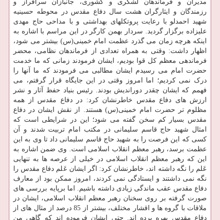
مدیران و فرماندهان لشکری و کشوری، جانبازان سرافراز و
رزمندگان و ایثارگران هشت سال دفاع مقدس در محوطه حسینیه
شهید احمدلو با رعایت پروتکلهای بهداشتی و با مداحی حاج مهدی
علیزاده برگزار گردید. سردار بهمن کارگر در این مراسم با اشاره به
اینکه هرچه زمان می گذرد عظمت امام خمینی(س) بیشتر می شود،
اظهار داشت: وقتی به همراه تعدادی از فرماندهان نظامی، محضر
فرماندهی معظم کل قوا بودیم، ایشان فرمودند زمانی که ما خدمت
حضرت امام می رسیدم ایشان مطالبی می فرمودند که ما آنها را
درک نمی کردیم؛ اما امروز وقتی در این جایگاه قرار گرفتم، می
فهمم که ایشان چقدر دوراندیش بودند. رئیس بنیاد حفظ آثار و نشر
ارزش های دفاع مقدس خاطرنشان کرد: در دفاع مقدس از همه
مظلوم تر حضرت امام خمینی(س) هستند. از نقش ایشان در دفاع
مقدس بسیار کم سخن گفته می شود؛ این در شرایطی است که
امثال شهید حاج قاسم سلیمانی در مکتب امام تربیت شدند و آن
کسی که این فرصت را به شهید حاج قاسم سلیمانی داد تا وی به این
عظمت برسد، رهبر معظم انقلاب اسلامی است. وی ضمن اشاره به
این که رهبر معظم انقلاب اسلامی در خیلی از عرصه ها به تنهایی
عَلم را نگه داشته اند، خاطرنشان کرد: اگر ایشان عَلم دفاع مقدس را
نگه نمی داشتند و ایستادگی نمی کردند، امروز ممکن بود از معارف
دفاع مقدس عقب ماندگی زیادی داشته باشیم. اما برپایه بررسی های
صورت گرفته بر روی سخنان رهبر معظم انقلاب اسلامی، ایشان در
ملاقات با گروه ها و اقشار مختلف، بیشتر از 85 درصد از مثال های از
دفاع مقدس بهره برده اند. حتی ایشان فرموده اند که گاهی من