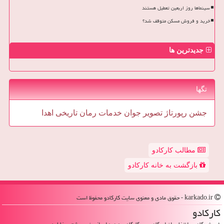
سینماها روز اربعین تعطیل هستند
خرید و فروش مسکن متوقف شد؟
جدیدترین ها
تگها
جشن
رپورتاژ
تصویر
جوان
خدمات
رمان
تاریخی
اهدا
مطالب کارکادو
بازگشت به خانه کارکادو
karkado.ir - حقوق مادی و معنوی سایت كاركادو محفوظ است
كاركادو