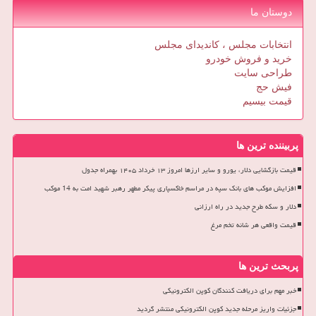
دوستان ما
انتخابات مجلس ، کاندیدای مجلس
خرید و فروش خودرو
طراحی سایت
فیش حج
قیمت بیسیم
پربیننده ترین ها
قیمت بازگشایی دلار، یورو و سایر ارزها امروز ۱۳ خرداد ۱۴۰۵ بهمراه جدول
افزایش موکب های بانک سپه در مراسم خاکسپاری پیکر مطهر رهبر شهید امت به 14 موکب
دلار و سکه طرح جدید در راه ارزانی
قیمت واقعی هر شانه تخم مرغ
پربحث ترین ها
خبر مهم برای دریافت کنندگان کوپن الکترونیکی
جزئیات واریز مرحله جدید کوپن الکترونیکی منتشر گردید