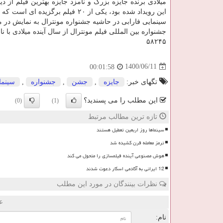
میلادی برنده جایزه بزرگ و نامزد جایزه بهترین فیلم از د
این رویداد شده بود، یکی از ۲۰ فیلم برگزیده ای
سینمایی فارابی در حاشیه جشنواره مونترال به نمایش در م
جشنواره بین المللی فیلم مونترال از سال آینده میلادی با نام Global Montreal Film Festival با مدیریتی جدید به راه خود ادامه خواهد 
۵۸۲۴۵
1400/06/11
00:01:58
تگهای خبر:
جایزه
,
جشن
,
جشنواره
,
سینما
این مطلب را می پسندید؟
(0)
(1)
تازه ترین مطالب مرتبط
سینماها روز اربعین تعطیل هستند
ترمز معامله قرن کشیده شد
هوش مصنوعی آینده فیلمسازی را متحول می کند
12 ایرانی به آکادمی اسکار دعوت شدند
نظرات بینندگان در مورد این مطلب
ع
نام: