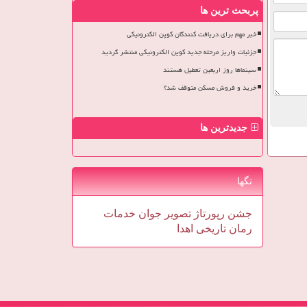
پربحث ترین ها
خبر مهم برای دریافت کنندگان کوپن الکترونیکی
جزئیات واریز مرحله جدید کوپن الکترونیکی منتشر گردید
سینماها روز اربعین تعطیل هستند
خرید و فروش مسکن متوقف شد؟
جدیدترین ها
تگها
جشن
رپورتاژ
تصویر
جوان
خدمات
رمان
تاریخی
اهدا