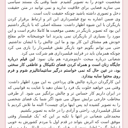
شخصیت خودم را به تصویر کشیدم. شما وقتی یک مستند سیاسی
می سازید فضایی برای خلاقیت ندارید و نمی توانید در متن حقیقت
دخل و تصوری داشته باشید چونکه حقیقت ثابت است.
وی ضمن اشاره به نوع فیلمبرداری این اثر و ارتباط برقرار کردن
بازیگران با این شیوه اظهار داشت: مسئله اصلی که با بازیگر داشتیم
این بود که تصویر بازیگر در بعضی موقعیت ها کاملا دفرم است و این
مورد را بسیاری از بازیگران نمی پذیرند اما خوشبختانه خانم مفلح
خودش هم مشتاق این کار بود و ما این چالش را با ایشان نداشتیم.
حتی می توانم بگویم خود بازیگر نقش فیلمبردار را بازی می کرد
چونکه همزمان باید در فرایند فیلمبرداری هم شرکت می کرد.
شعبانی درباره مبحث «اپتومتری» هم بیان نمود:
این فیلم درباره
جایگاه زنان است و همراه کردن فضای تکنیکال و عاطفی کار سختی
بود، در عین حال که نمی خواستم درگیر سانتیمانتالیزم شوم و فرم
روی محتوا سایه بیندازد.
این کارگردان درباره چالش های پرداختن به این مورد اظهار داشت:
وقتی می خواهید خلوت یک فرد را نشان دهید با عنایت به قوانینی که
در ایران داریم کار حساس تر و چالش برانگیز می شود. از طرفی
مخاطب خارجی برایش سوال می شود اگر شما یک فضای شخصی
را به تصویر کشیده اید پس اینها برای چیست؟ البته ما تلاش کردیم با
شکل فیلمبرداری، راحتی و آزادی را در خانه به تصویر بکشیم.
محمدعلی شعبانی در انتها با تکیه بر این که "یک فیلمساز وقتی
موفق است که اثرش بتواند در قدم اول با مردم کشورش به خوبی
ارتباط بگیرد" اظهار نمود: این فیلم یک زبان بین المللی دارد و برای