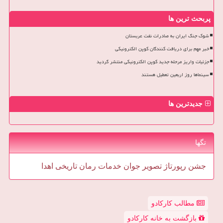
پربحث ترین ها
شوک جنگ ایران به صادرات نفت عربستان
خبر مهم برای دریافت کنندگان کوپن الکترونیکی
جزئیات واریز مرحله جدید کوپن الکترونیکی منتشر گردید
سینماها روز اربعین تعطیل هستند
جدیدترین ها
تگها
جشن
رپورتاژ
تصویر
جوان
خدمات
رمان
تاریخی
اهدا
مطالب کارکادو
بازگشت به خانه کارکادو