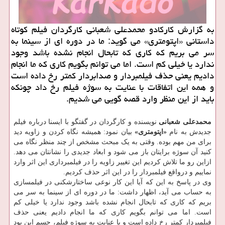
به گزارش کارکادو محمدعلی شعبانی کارگردان فیلم کوتاه
داستانی «اپتومتری» می گوید: ما در دوره ای از سینما به
سر می بریم که کاری که تابحال انجام نشده باشد وجود
ندارد یا خیلی کم است. اما می توانم بگویم کاری که ما انجام
دادیم یعنی حذف فیلمبردار و صدابردار کمتر رخ داده است
و همه این اتفاقات با عنایت به سوژه فیلم رخ داد چونکه
باید از این منظر وارد قصه گویی می شدیم.
محمدعلی شعبانی
نویسنده و کارگردان در گفتگو با ایسنا درباره فیلم
جدیدش به نام
«اپتومتری»
بیان نمود: همیشه نگاه کردن و زاویه دید
برای من مهم بوده. وقتی به یک مبحث مشخص از چند منظر نگاه می
کنید آن سوژه برایتان باز می شود و ابعاد جدیدی را نشانتان می دهد.
ازاین رو ما تلاش کردیم این تغییر زاویه را در فیلمبرداری این اثر وارد
نماییم و درواقع فیلمبردار را در این اثر حذف کردیم.
وی در پاسخ به این که آیا این کار نوعی ساختارشکنی در فیلمسازی
به حساب می آید، اظهار داشت: ما در دوره ای از سینما به سر می
بریم که کاری که تابحال انجام نشده باشد وجود ندارد یا خیلی کم
است. اما می توانم بگویم کاری که ما انجام دادیم یعنی حذف
فیلمبردار کمتر رخ داده است و با عنایت به سوژه فیلم، حسم این بود