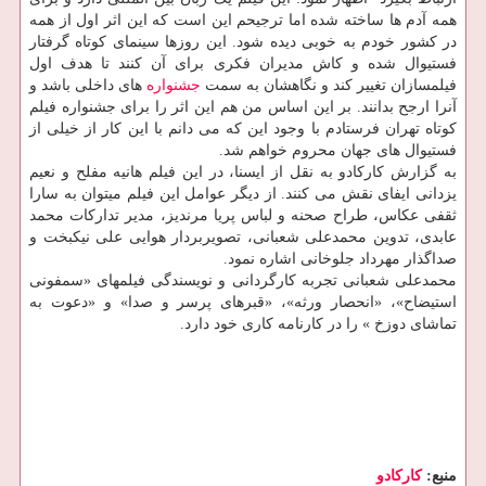
همه آدم ها ساخته شده اما ترجیحم این است که این اثر اول از همه
در کشور خودم به خوبی دیده شود. این روزها سینمای کوتاه گرفتار
فستیوال شده و کاش مدیران فکری برای آن کنند تا هدف اول
فیلمسازان تغییر کند و نگاهشان به سمت
جشنواره
های داخلی باشد و
آنرا ارجح بدانند. بر این اساس من هم این اثر را برای جشنواره فیلم
کوتاه تهران فرستادم با وجود این که می دانم با این کار از خیلی از
فستیوال های جهان محروم خواهم شد.
به گزارش کارکادو به نقل از ایسنا، در این فیلم هانیه مفلح و نعیم
یزدانی ایفای نقش می کنند. از دیگر عوامل این فیلم میتوان به سارا
ثقفی عکاس، طراح صحنه و لباس پریا مرندیز، مدیر تدارکات محمد
عابدی، تدوین محمدعلی شعبانی، تصویربردار هوایی علی نیکبخت و
صداگذار مهرداد جلوخانی اشاره نمود.
محمدعلی شعبانی تجربه کارگردانی و نویسندگی فیلمهای «سمفونی
استیضاح»، «انحصار ورثه»، «قبرهای پرسر و صدا» و «دعوت به
تماشای دوزخ » را در کارنامه کاری خود دارد.
منبع:
كاركادو