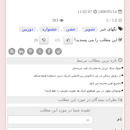
1400/05/14
11:02:07
393
5
/
5.0
تگهای خبر:
تصویر
,
جشن
,
جشنواره
,
دوربین
این مطلب را می پسندید؟
(0)
(1)
X
تازه ترین مطالب مرتبط
شوک جنگ ایران به صادرات نفت عربستان
از رؤیای زندگی در ون تا کابوس بی خانمانی تاریک ترین استعاره فیلم مسافر
تشییع قرن مستند می شود
نوجوانان چطور در بین هیاهوی لایک ها، هویت خویش را حفظ کنند؟
نظرات بینندگان در مورد این مطلب
عقیده شما در مورد این مطلب
نام: