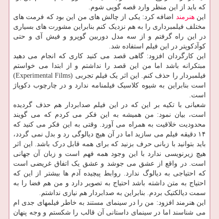
که باید از این منظر وارد قصه گویی شوم.
این
هنرمند
اضافه کرد: یکی از چالش های من این بود که فرمت های
مختلف فیلمبرداری را به هم نزدیک کنم بنابراین مشورت های بسیاری
در این راه گرفتم و از سه مدل دوربین گوپرو و فیش آی و حتی
کوآدکوپتر در این فیلم استفاده شد.
این کارگردان افزود: گاهی قصد می کنید کاری که انجام می دهید
مبتکرانه باشد اما من این قصد را نداشتم و از ابتدا می خواستم
فیلمبردار را حذف کنم. این اثر یک فیلم تجربی (Experimental Films)
است بنابراین به شیوه کلاسیک فیلمنامه ندارد و در چارچوب دکوپاژ
است.
شعبانی با تکیه بر این که در این فیلم صدابردار هم حذف گردیده
است، بیان نمود: من همیشه به این فکر می کردم که می گویند
محدودیت خلاقیت به همراه می آورد. وقتی به این فکر می کنید که
۱۴ دقیقه فیلم می سازید اما در آن هیچ دیالوگی رد و بدل نمی گردد،
باید بتوانید با زبانی حرف بزنید که برای همه قابل درک باشد. این اثر
هیچ زیرنویسی ندارد با این وجود همه فهم است و زبان آن جهانی
است. در واقع از عشق می جوشد و عشق یک اتفاق غریضی است
که احتیاجی به دیالوگ ندارد. روابط پیچیده آدم ها بیشتر از این که
احتیاج به متن داشته باشد احتیاج به تصویر دارد و من هم فضا را به
سمت دیالکتیک بردم. بنابراین به صدابردار هم نیازی نداشتم.
این هنرمند افزود: من را در سینمای مستند به خاطر فیلمهای جدی ام
می شناسند اما در سینمای داستانی آن قالب را شکستم و وجه پنهان