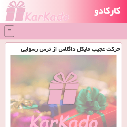
کارکادو
منو
حركت عجیب مایكل داگلاس از ترس رسوایی