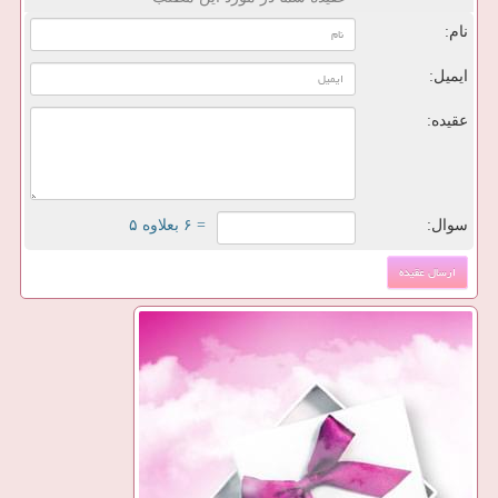
نام:
ایمیل:
عقیده:
سوال:
= ۶ بعلاوه ۵