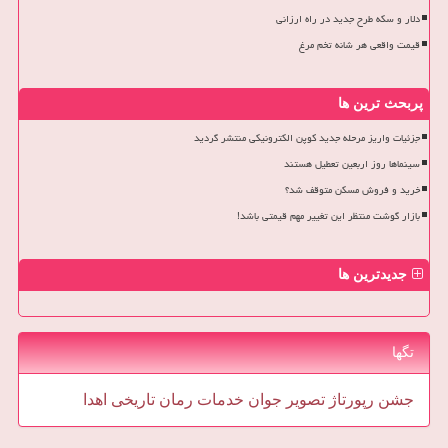
دلار و سکه طرح جدید در راه ارزانی
قیمت واقعی هر شانه تخم مرغ
پربحث ترین ها
جزئیات واریز مرحله جدید کوپن الکترونیکی منتشر گردید
سینماها روز اربعین تعطیل هستند
خرید و فروش مسکن متوقف شد؟
بازار گوشت منتظر این تغییر مهم قیمتی باشد!
جدیدترین ها
تگها
جشن
رپورتاژ
تصویر
جوان
خدمات
رمان
تاریخی
اهدا