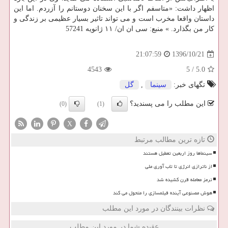
اظهار داشت: «متاسفم اگر با این سخنان دوستانم را آزردم. اما این
داستان واقعا مخرب است و می تواند تاثیر بسیار عظیمی بر زندگی و
كار من بگذارد. » منبع: سی ان ان/ ۱۱ ژانویه 57241
1396/10/21
21:07:59
4543
5
/
5.0
تگهای خبر:
سینما
,
گل
این مطلب را می پسندید؟
(0)
(1)
X
تازه ترین مطالب مرتبط
سینماها روز اربعین تعطیل هستند
از ناترازی انرژی تا تاب آوری ملی
ترمز معامله قرن کشیده شد
هوش مصنوعی آینده فیلمسازی را متحول می کند
نظرات بینندگان در مورد این مطلب
عقیده شما در مورد این مطلب