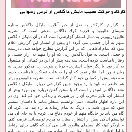
كاركادو حركت عجیب مایكل داگلاس از ترس رسوایی
به گزارش كاركادو به نقل از خبر آنلاین، مایكل داگلاس ستاره
سینمای هالیوود و فرزند كرك داگلاس مدعی است كه نشریه
هالیوودریپورتر به دنبال انتشار گزارشی است كه در آن مایكل داگلاس
متهم به آزار جنسی می گردد. او پیش از انتشار این گزارش اعلام
نمود كه تمام ادعاهایی كه در این گزارش مطرح خواهد شد، نادرست
و جعلی است. به قول داگلاس زنی كه او را متهم به آزار جنسی و
رفتار نامناسب كرده است، سه دهه پیش از این در كمپانی او مشغول
به كار بود. بازیگر «وال استریت» درباره هویت زن مذكور چیزی به
زبان نیاورد اما اعلام نمود كه او را به علت عملكرد نامناسب حدود
سه دهه پیش از كمپانی خود كنار گذاشته است. نشریه هالیوودریپورتر
هم حاضر به تایید یا رد وجود چنین گزارشی درباره مایكل داگلاس
نشد. داگلاس امیدوار است كه با سخن گفتن درباره این مورد پیش از
انتشار آن، تاثیر مخرب آن را بر شهرت و زندگی خود كم كند. وی در
این باره اظهار داشت: «می توانستم منتظر بمانم تا داستان منتشر
شود كه بدون شك بی درنگ به تمام رسانه ها راه پیدا می كرد. آن
گاه من باید در جایگاه متهم از خودم دفاع می كردم یا به جای آن می
توانستم اندكی پیش از انتشار داستان به مردم توضیحاتی عرضه كنم.
» بازیگر كهنه كار سینمای هالیوود تایید می كند كه گاهی برای ارتباط
با اطرافیانش از الفاظ نامناسبی استفاده می نماید. وی در این باره