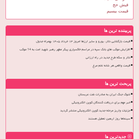
فیش حج
قیمت بیسیم
پربیننده ترین ها
قیمت بازگشایی دلار، یورو و سایر ارزها امروز ۱۳ خرداد ۱۴۰۵ بهمراه جدول
افزایش موکب های بانک سپه در مراسم خاکسپاری پیکر مطهر رهبر شهید امت به 14 موکب
دلار و سکه طرح جدید در راه ارزانی
قیمت واقعی هر شانه تخم مرغ
پربحث ترین ها
شوک جنگ ایران به صادرات نفت عربستان
خبر مهم برای دریافت کنندگان کوپن الکترونیکی
جزئیات واریز مرحله جدید کوپن الکترونیکی منتشر گردید
سینماها روز اربعین تعطیل هستند
جدیدترین ها