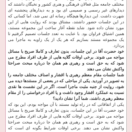
مختلف جامعه مثل فعالان فرهنگی و هنری کشور و نخبگان داشتند که
دیدارهای غیر رسمی و صمیمی ای بود و به دیدارهای پنجشنبه ای
شهرت داشت. این دیدارها هیچگاه رسانه ای نمی شد، اما کسانی که
در این جلسات حضور داشتند، مشتاق بودند که روایت هایی از این
مورد نشان داده شود. شاید نقطه آغاز ساخت این مجموعه مستند،
همین اشتیاق فراوان بود. با عنایت به تعدد جلسات تصمیم گرفتیم تا
یک مجموعه مستند بسازیم که هر یک از یک زاویه به ماجرا می
پردازد.
خود حضرت آقا در این جلسات، بدون تعارف و کاملا صریح با مسائل
مواجه می شوند. برخی اوقات گلایه هایی از طرف افراد مطرح می
شود که به حق است و رهبری هم همان جا درباره مبحث صراحتا
واکنش نشان می دهند
شما جلسات مقام معظم رهبری با اقشار و اصناف مختلف جامعه را
به تصویر در آوردید. یکی از مباحثی که در بعضی از مستندها دیده می
شود، روایت از جنبه مثبت ماجرا است، اگر در این نشست ها
نقدی
نسبت به عملکرد اقشار وجود داشت و یا افراد درخواستی را از مقام
معظم رهبری داشند، شما آنرا نشان دادید؟
یکی از اتفاقاتی که در راه تولید مستند با آن مواجه بودم، این بود که
خود حضرت آقا در این جلسات، بدون تعارف و کاملا صریح با مسائل
مواجه می شوند. برخی اوقات گلایه هایی از طرف افراد مطرح می
شود که به حق است و رهبری هم همان جا درباره مبحث صراحتا
واکنش نشان می دهند. برخی اوقات شرایط بگونه ای است که