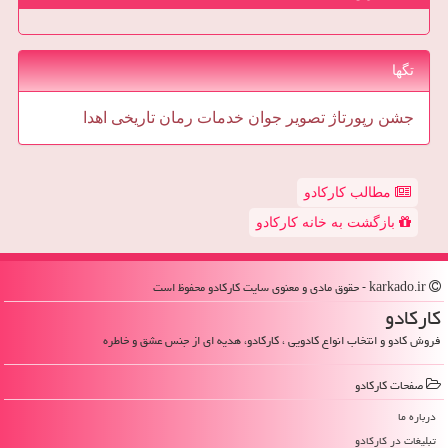
تگها
جشن
رپورتاژ
تصویر
جوان
خدمات
رمان
تاریخی
اهدا
مطالب کارکادو
بازگشت به خانه کارکادو
karkado.ir - حقوق مادی و معنوی سایت كاركادو محفوظ است
كاركادو
فروش کادو و انتخاب انواع کادویی ، کارکادو، هدیه ای از جنس عشق و خاطره
صفحات كاركادو
درباره ما
تبلیغات در كاركادو