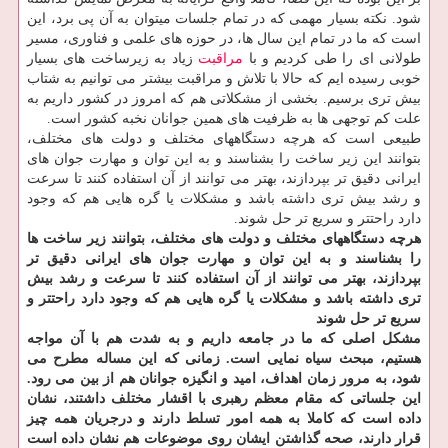
شود. نکته بسیار مهمی که در تمام جلسات میتوان به آن پی برد، این
است که ما در تمام این سال ها، در حوزه های علمی و فناوری، مسیر
طولانی ای را طی کردیم و با
مراقبت
زیاد به زیرساخت های بسیار
خوبی رسیده ایم که حالا با تلاش و مراقبت بیشتر می توانیم به شتاب
بیش تری برسیم. بخشی از مشکلاتی هم که امروز در کشور داریم به
علت کم توجهی ها به ظرفیت های همین جوانان نخبه کشور است.
طبیعی است که هرچه دستگاههای مختلف و دولت های مختلف،
بتوانند این زیر ساخت را بشناسند و به این توان و مهارت جوان های
ایرانی دقیق تر بپردازند، بهتر می توانند از آن استفاده کنند تا سرعت
و رشد بیش تری داشته باشد و مشکلات یا گره هایی هم که وجود
دارد راحتتر و سریع تر حل شوند.
هرچه دستگاههای مختلف و دولت های مختلف، بتوانند زیر ساخت ها
را بشناسند و به این توان و مهارت جوان های ایرانی دقیق تر
بپردازند، بهتر می توانند از آن استفاده کنند تا سرعت و رشد بیش
تری داشته باشد و مشکلات یا گره هایی هم که وجود دارد راحتتر و
سریع تر حل شوند
مشکل اصلی که ما در جامعه داریم و به شدت هم با آن مواجه
هستیم، مبحث سیاه نمایی است. زمانی که این مساله مطرح می
شود، به مرور زمان اهداف، امید و انگیزه جوانان هم از بین می رود.
این جلساتی که مقام معظم رهبری با اقشار مختلف داشتند، نشان
داده است که کاملا به همه امور تسلط دارند و درجریان همه چیز
قرار دارند، صحه گذاشتن ایشان روی موضوعات هم نشان داده است