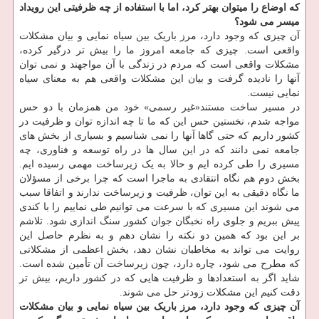
که اوضاع را میتوان بهتر کرد، اما با استفاده از چه ظرفیتی این رویداد
میسر می شود؟
آن چیزی که وجود دارد، مرز باریک بین سیاه نمایی و بیان مشکلات
واقعی است. چیزی که جامعه امروز ما را بیش تر درگیر کرده،
مشکلات واقعی است که مردم در زندگی با آن مواجهند و نمی توان
آنها را نادیده گرفت و بیان این مشکلات واقعی هم به معنای سیاه
نمایی نیست.
در مسیر ساخت مستند«غیر رسمی» خود من همزمان با دو حس
مواجه شدم، نخستین حس این که ما تا چه اندازه توان و ظرفیت در
کشور داریم که حتی گاها آنها را نمی شناسیم و بسیاری از بخش های
جامعه نمی دانند که در این سال ها در راه توسعه و فناوری، چه
مسیری را طی کرده ایم و حالا به یک زیرساخت مهمی رسیده ایم.
بخش دوم هم نگاه انتقادی به ماجرا است که چرا برخی از مسؤلان
ما نگاه دقیقی به این توان، ظرفیت و زیرساخت ندارند و اتفاقا سبب
می شوند این مسیری که با سرعت می توانیم طی نماییم را با کندی
پیش ببریم و جلوی راه نخبگان جوان کشور سنگ اندازی شود. تلاشم
بر این بود که همین دو نکته را نشان دهم و به نظرم حاصل این
روایت می تواند به مخاطبان نشان دهد، بخش اعظمی از مشکلاتی
که مطرح می شود، چاره دارد، چون زیرساخت آن تأمین شده است.
شاید اگر به استعدادها و ظرفیت هایی که در کشور داریم، بیش تر
دقت کنیم این مشکلات زودتر حل می شوند.
آن چیزی که وجود دارد، مرز باریک بین سیاه نمایی و بیان مشکلات