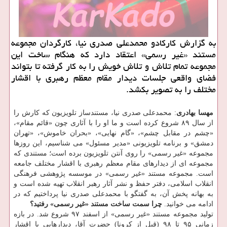
به گزارش کارکادو محمدعلی صدری نیا، کارگردان مجموعه
مستند «غیر رسمی» اعتقاد دارد که هنگام ساخت این
مجموعه تمام تلاش و تلاش خویش را به کار گرفته تا بتواند
فضای واقعی جلسات دیدار مقام معظم رهبری با اقشار
مختلف را به تصویر بکشد.
مهسا بهادری
: محمدعلی صدری نیا، مستندساز تلویزیون که کارش را
از سال ۸۹ شروع کرده است و ما او را با آثاری چون «قائم مقام»،
«چشم در مقابل چشم»، «گام نهایی»، «بحران خاموش»، «تهران
دمشق» و برنامه تلویزیونی «مدیر مسئول» می شناسیم، این روزها
مجموعه «غیر رسمی» را روی آنتن تلویزیون برده است؛ مستندی که
مجموعه ای از دیدارهای مقام معظم رهبری با اقشار مختلف جامعه
است. مجموعه مستند «غیر رسمی» در موسسه پژوهشی فرهنگی
انقلاب اسلامی، دفتر حفظ و نشر آثار رهبر انقلاب تهیه شده است و
به بهانه پخش آن، به گفتگو با محمدعلی صدری نیا پرداختیم که در
ادامه می خوانید.
چرا سمت ساخت مستند «غیر رسمی»
رفتید؟
تولید مجموعه مستند «غیر رسمی» از اسفند ۹۷ شروع شد. در بازه
زمانی ۹۵ تا ۹۸ (قبل از کرونا) حضرت آقا، دیدارهایی با اقشار