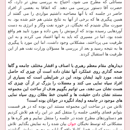
مسائلی که مطرح می شود، احتیاج به بررسی بیش تر دارد، که
حضرت آقا دستور بررسی می دهند. که اتفاقا به بعضی از افراد
حاضر در جلسه که با آنها مصاحبه داشتیم مواردی را می گفتند از
همین پیگیری ها که برخی از آنها به نتایج مثبتی هم ختم شده بود. به
صورت مثال شنیدم که نخبگان، در حوزه نفت وگاز و انرژی به دست
آوردهایی رسیده بودند که آزمونش را پس داده و مورد تایید هم واقع
شده بود، اما در مسیری که باید به آنها اعتماد می کردند و به این
ظرفیت می پرداختند، مشکلاتی وجود داشت، اما این مورد با پیگیری
ها به نتیجه رسید و بعد از بررسی ها مسؤلان وزارت نفت هم از این
ظرفیت ها استقبال کردند.
دیدارهای مقام معظم رهبری با اصناف و اقشار مختلف جامعه و گاها
صحه گذاری روی عملکرد آنها نشان داده است آن چیزی که حاصل
شده، مورد تایید ایشان بوده، این در شرایطی است که بسیاری از
افراد سیاه نمایی می کنند و معضلات را بزرگ تر از آن چیزی که
هست نشان می دهند، می توانیم بگوییم هدف از ساخت این مجموعه
مستند نشان دادن حقیقت ها و کشیدن خط بطلان روی سیاه نمایی
های موجود در جامعه
و ایجاد انگیزه در جوانان بوده است؟
تلاش من در ساخت این مجموعه مستند این بوده که در هر قسمت
بتوانم فضای واقعی جلسه را منتقل کنم. در این راه هم تلاش کردیم
هم دستاوردهای مطرح شده در جلسه را منتقل نماییم و هم گره ها و
مشکلاتی که توسط نخبگان
جوان
بیان شده را به نمایش بگذایم. تلاش
بر این بوده که این فضا، کاملا واقع گرایانه به معرض نمایش گذاشته