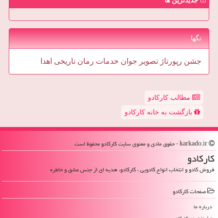
جدیدترین ها
تگها
جشن
رپورتاژ
تصویر
جوان
خدمات
رمان
تاریخی
اهدا
مطالب کارکادو
بازگشت به خانه کارکادو
karkado.ir - حقوق مادی و معنوی سایت كاركادو محفوظ است
كاركادو
فروش کادو و انتخاب انواع کادویی ، کارکادو، هدیه ای از جنس عشق و خاطره
صفحات كاركادو
درباره ما