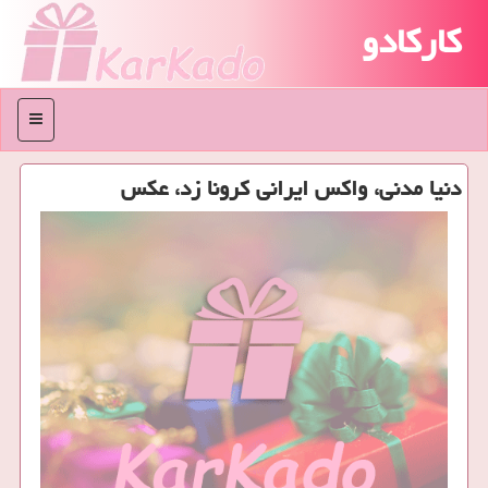
کارکادو
منو
دنیا مدنی، واكس ایرانی كرونا زد، عكس