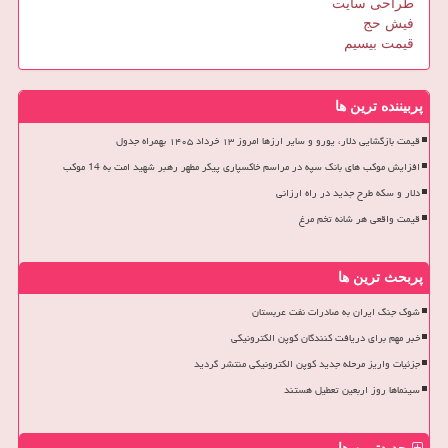
طراحی سایت
فیش حج
قیمت بیسیم
پربیننده ترین ها
قیمت بازگشایی دلار، یورو و سایر ارزها امروز ۱۳ خرداد ۱۴۰۵ بهمراه جدول
افزایش موکب های بانک سپه در مراسم خاکسپاری پیکر مطهر رهبر شهید امت به 14 موکب
دلار و سکه طرح جدید در راه ارزانی
قیمت واقعی هر شانه تخم مرغ
پربحث ترین ها
شوک جنگ ایران به صادرات نفت عربستان
خبر مهم برای دریافت کنندگان کوپن الکترونیکی
جزئیات واریز مرحله جدید کوپن الکترونیکی منتشر گردید
سینماها روز اربعین تعطیل هستند