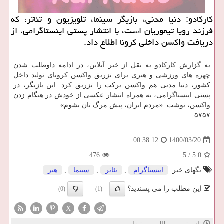
کارکادو: دنیا مدنی، بازیگر سینما، تلویزیون و تئاتر، که
فرزند رویا تیموریان است، با انتشار پستی اینستاگرامی، از
دریافت واکسن داخلی کرونا اطلاع داد.
به گزارش کارکادو به نقل از خبر آنلاین، در ادامه داوطلب شدن
چهره های ورزشی و هنری برای تزریق واکسن کرونای تولید داخل
کشور، دنیا مدنی هم واکسن برکت را تزریق کرد. این بازیگر، در
پستی اینستاگرامی، به همراه انتشار عکسی از خودش در هنگام زدن
واکسن، نوشت: «مردم ایران، پیش مرگ تان بشوم»
۵۷۵۷
1400/03/20
00:38:12
476
5
/
5.0
تگهای خبر:
اینستاگرام
,
تئاتر
,
سینما
,
هنر
این مطلب را می پسندید؟
(0)
(1)
X