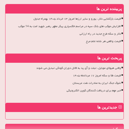
پربیننده ترین ها
قیمت بازگشایی دلار، یورو و سایر ارزها امروز ۱۳ خرداد ۱۴۰۵ بهمراه جدول
افزایش موکب های بانک سپه در مراسم خاکسپاری پیکر مطهر رهبر شهید امت به 14 موکب
دلار و سکه طرح جدید در راه ارزانی
قیمت واقعی هر شانه تخم مرغ
پربحث ترین ها
وقتی هیولای موبایل، تبلت و آی پد به قاتل دوران کودکی تبدیل می شوند
قیمت طلا و سکه امروز ۱۷ مردادماه ۱۴۰۵
شوک جنگ ایران به صادرات نفت عربستان
خبر مهم برای دریافت کنندگان کوپن الکترونیکی
جدیدترین ها