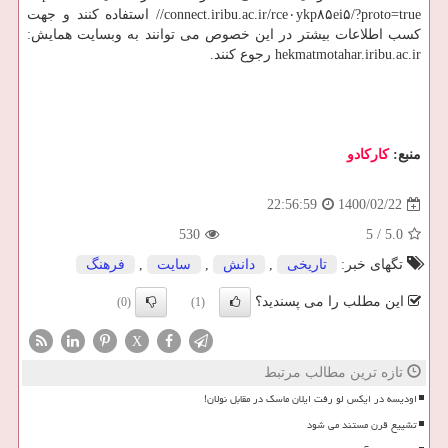
//connect.iribu.ac.ir/rce۰ykp۸۵ei۵/?proto=true استفاده کنند و جهت
کسب اطلاعات بیشتر در این خصوص می توانند به وبسایت همایش:
hekmatmotahar.iribu.ac.ir رجوع کنند.
منبع:
كاركادو
1400/02/22
22:56:59
530
5
/
5.0
تگهای خبر:
تاریخی
,
دانش
,
سایت
,
فرهنگ
این مطلب را می پسندید؟
(0)
(1)
X
تازه ترین مطالب مرتبط
اودیسه در ایکس لو رفت ایلان ماسک در مقابل نولان!
تشییع قرن مستند می شود