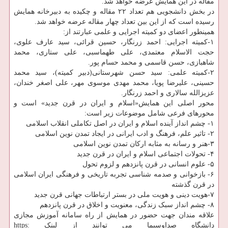
مقاله در این همایش عرضه خواهد شد.
در بخش دانشجویی هم تعداد ۲۲ مقاله و چکیده به دبیرخانه همایش
رسیده است که از این بین تعداد چهار مقاله عرضه خواهد شد.
همینطور اعضای دو کمیته اجرایی و علمی عبارتند از:
۱-کمیته اجرایی: احمد زرنگار، حسین قرائی، سید عارف علوی،
حجت الاسلام معتمدی، علی طهماسبی، علی ستاری، محمد
شاهبازی، حسن قاسمی و محمد حسام پور.
۲-کمیته علمی: سید حسن شهرستانی(دبیر کمیته)، سید محمد
حسینی، علیرضا پویا، محمد مهدی موسوی مهر، علی اصغر خندان،
عزیزالله سالاری و احمد زرنگار.
محور اصلی این همایش«اسلام و ایران در قرن جدید» است و
محورهای فرعی شامل موضوعات زیر است:
۱- چشم انداز آینده اسلام و ایران در اصل تکاملی انقلاب اسلامی
۲- تاثیر علم، فرهنگ و ادب ایرانی در ایجاد تمدن نوین اسلامی
۳-هنر و رسانه به مثابه ارکان تمدن نوین اسلامی
۴- تحولات اجتماعی اسلام و ایران در قرن جدید
۵- علوم انسانی در قرن پانزدهم و لزوم تحول
۶- بازخوانی و صدمه شناسی تجربه تاریخی و فرهنگی ایران اسلامی
در قرن گذشته
۷-هویت دینی و هویت ملی در بستر ارتباطات جهانی قرن جدید
۸- چشم انداز سبک زندگی، معنویت و اخلاق در قرن پانزدهم
علاقه مندان جهت حضور در همایش از راه سامانه آموزش مجازی
دانشگاه صداوسیما می توانند از لینک https: