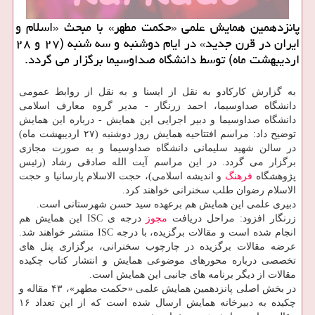
پانزدهمین همایش علمی «حکمت مطهر» با مبحث «اسلام و
ایران در قرن جدید» در ایام دوشنبه و سه شنبه (۲۷ و ۲۸
اردیبهشت ماه) توسط دانشگاه صداوسیما برگزار می گردد.
به گزارش کارکادو به نقل از ایسنا و به نقل از روابط عمومی
دانشگاه صداوسیما، احمد زرنگار - مدیر گروه معارف اسلامی
دانشگاه صداوسیما و دبیر اجرایی این همایش - درباره این همایش
توضیح داد: مراسم افتتاحیه همایش روز دوشنبه (۲۷ اردیبهشت ماه)
در سالن شهید سلیمانی دانشگاه صداوسیما و به صورت مجازی
برگزار می گردد. در این مراسم آیت الله صادقی رشاد (رئیس
پژوهشگاه
فرهنگ
و اندیشه اسلامی)، حجت الاسلام پارسانیا و حجت
الاسلام رضوان طلب سخنرانی خواهند کرد.
دبیری علمی این همایش هم برعهده سید حسن شهرستانی است.
زرنگار افزود: مراحل دریافت
مجوز
درجه­ ی ISC این همایش هم
انجام شده است و مقالات برگزیده، با درجه ISC منتشر خواهند شد.
عرضه مقالات برگزیده در چارچوب سخنرانی، برگزاری پنل های
تخصصی درباره محورهای موضوعی همایش و انتشار کتاب چکیده
مقالات از دیگر برنامه های جانبی این همایش است.
در بخش اصلی پانزدهمین همایش علمی «حکمت مطهر»، ۴۳ مقاله و
چکیده به دبیرخانه همایش ارسال شده است که از این تعداد ۱۶