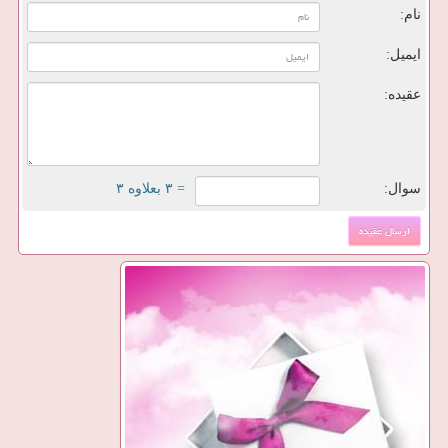
نام:
ایمیل:
عقیده:
سوال:
= ۳ بعلاوه ۳