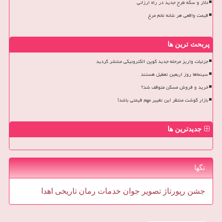
دلار و سکه طرح جدید در راه ارزانی
قیمت واقعی هر شانه تخم مرغ
پربحث ترین ها
جزئیات واریز مرحله جدید کوپن الکترونیکی منتشر گردید
سینماها روز اربعین تعطیل هستند
خرید و فروش مسکن متوقف شد؟
بازار گوشت منتظر این تغییر مهم قیمتی باشد!
جدیدترین ها
تگها
جشن
رپورتاژ
تصویر
جوان
خدمات
رمان
تاریخی
اهدا