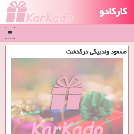
کارکادو
منو
مسعود ولدبیگی درگذشت