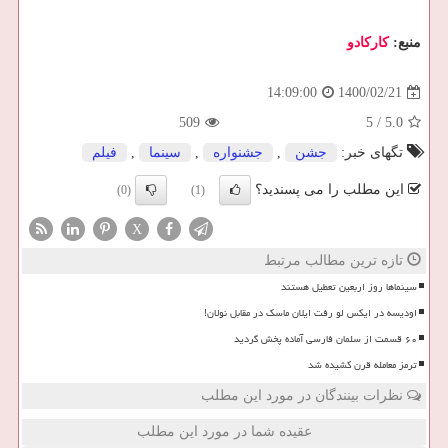
منبع:
كاركادو
1400/02/21
14:09:00
509
5
/
5.0
تگهای خبر:
جشن
,
جشنواره
,
سینما
,
فیلم
این مطلب را می پسندید؟
(0)
(1)
X
تازه ترین مطالب مرتبط
سینماها روز اربعین تعطیل هستند
اودیسه در ایکس لو رفت ایلان ماسک در مقابل نولان!
۶۰ قسمت از سلمان فارسی آماده پخش گردید
ترمز معامله قرن کشیده شد
نظرات بینندگان در مورد این مطلب
عقیده شما در مورد این مطلب