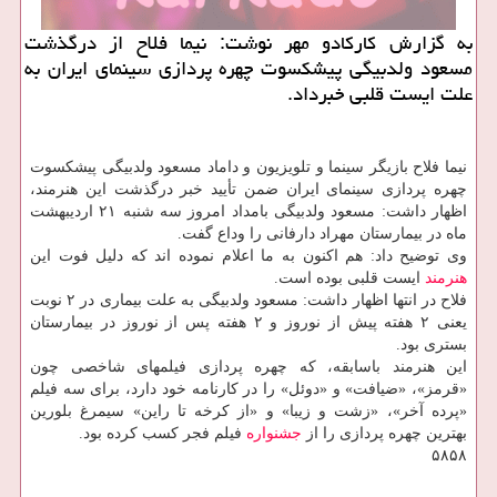
به گزارش کارکادو مهر نوشت: نیما فلاح از درگذشت
مسعود ولدبیگی پیشکسوت چهره پردازی سینمای ایران به
علت ایست قلبی خبرداد.
نیما فلاح بازیگر سینما و تلویزیون و داماد مسعود ولدبیگی پیشکسوت
چهره پردازی سینمای ایران ضمن تأیید خبر درگذشت این هنرمند،
اظهار داشت: مسعود ولدبیگی بامداد امروز سه شنبه ۲۱ اردیبهشت
ماه در بیمارستان مهراد دارفانی را وداع گفت.
وی توضیح داد: هم اکنون به ما اعلام نموده اند که دلیل فوت این
هنرمند
ایست قلبی بوده است.
فلاح در انتها اظهار داشت: مسعود ولدبیگی به علت بیماری در ۲ نوبت
یعنی ۲ هفته پیش از نوروز و ۲ هفته پس از نوروز در بیمارستان
بستری بود.
این هنرمند باسابقه، که چهره پردازی فیلمهای شاخصی چون
«قرمز»، «ضیافت» و «دوئل» را در کارنامه خود دارد، برای سه فیلم
«پرده آخر»، «زشت و زیبا» و «از کرخه تا راین» سیمرغ بلورین
بهترین چهره پردازی را از
جشنواره
فیلم فجر کسب کرده بود.
۵۸۵۸