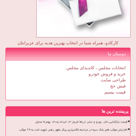
کارکادو، همراه شما در انتخاب بهترین هدیه برای عزیزانتان
دوستان ما
انتخابات مجلس ، کاندیدای مجلس
خرید و فروش خودرو
طراحی سایت
فیش حج
قیمت بیسیم
پربیننده ترین ها
قیمت بازگشایی دلار، یورو و سایر ارزها امروز ۱۳ خرداد ۱۴۰۵ بهمراه جدول
افزایش موکب های بانک سپه در مراسم خاکسپاری پیکر مطهر رهبر شهید امت به 14 موکب