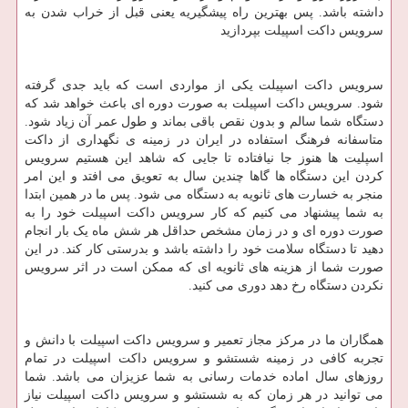
داشته باشد. پس بهترین راه پیشگیریه یعنی قبل از خراب شدن به
سرویس داکت اسپیلت بپردازید
سرویس داکت اسپیلت یکی از مواردی است که باید جدی گرفته
شود. سرویس داکت اسپیلت به صورت دوره ای باعث خواهد شد که
دستگاه شما سالم و بدون نقص باقی بماند و طول عمر آن زیاد شود.
متاسفانه فرهنگ استفاده در ایران در زمینه ی نگهداری از داکت
اسپلیت ها هنوز جا نیافتاده تا جایی که شاهد این هستیم سرویس
کردن این دستگاه ها گاها چندین سال به تعویق می افتد و این امر
منجر به خسارت های ثانویه به دستگاه می شود. پس ما در همین ابتدا
به شما پیشنهاد می کنیم که کار سرویس داکت اسپیلت خود را به
صورت دوره ای و در زمان مشخص حداقل هر شش ماه یک بار انجام
دهید تا دستگاه سلامت خود را داشته باشد و بدرستی کار کند. در این
صورت شما از هزینه های ثانویه ای که ممکن است در اثر سرویس
نکردن دستگاه رخ دهد دوری می کنید.
همگاران ما در مرکز مجاز تعمیر و سرویس داکت اسپیلت با دانش و
تجربه کافی در زمینه شستشو و سرویس داکت اسپیلت در تمام
روزهای سال اماده خدمات رسانی به شما عزیزان می باشد. شما
می توانید در هر زمان که به شستشو و سرویس داکت اسپیلت نیاز