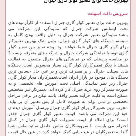
بهترین حالت برای تعمیر کولر گازی جنرال
سرویس داکت اسپیلت
بهترین حالت برای تعمیر کولر گازی جنرال استفاده از کارآزموده های
تحت لیسانس شرکت جنرال که نمایندگی این شرکت می
باشند.نمایندگی تعمیر شرکت جنرال به دلیل واقف بودن کامل به
سیستم دستگاه های کولر گازی جنرال، بدون شک بهترین تعمیرکار
برای کولر گازی جنرال شما خواهند بود. وجه تمایز بین تعمیر کولر
گازی توسط نمایندگی شرکت جنرال و شرکت های متفرقه چیست؟
در مقایسه پرسنلی که در نمایندگی های جنرال مشغول به فعالیت
هستند با دیگر تعمیرکاران کولر گازی بسیار محسوس است. دستگاه
های اسپیلت جنرال از پر مصرف ترین و در عین حال حساس ترین
دستگاه های موجود در بازار ایران است.تعمیرکاران مجاز کولر گازی
جنرال زیر نظر نمایندگی اصلی تحت آموزش های تخصصی و به
صورت متمرکز روی برند جنرال کار کرده اند. تعمیرکار غیر متخصص
ممکن است به کلیت فرآیند تعمیر واقف باشد لیکن در برخی مراحل
تخصصی تر نمی تواند به صورت کامل از پس تعمیر آن بر بیاید.
مجرب ترین تعمیرکار برای کولر گازی جنرال،پرسنل آموزش دیده ی
خود این شرکت می باشند. قیمت تعمیر کولر گازی جنرال چقدر
است؟ برای اطلاع از قیمت تعمیرات کولر گازی جنرال در کمال
احترام می بایست با سرویسکاران تماس حاصل نمائید.تماس شما
گاها به تعمیرکاران در عیب یابی کمک خواهد کرد. در عین حال قیمت