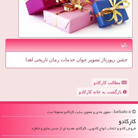
تگها
جشن
رپورتاژ
تصویر
جوان
خدمات
رمان
تاریخی
اهدا
مطالب کارکادو
بازگشت به خانه کارکادو
karkado.ir - حقوق مادی و معنوی سایت كاركادو محفوظ است
كاركادو
فروش کادو و انتخاب انواع کادویی ، کارکادو، هدیه ای از جنس عشق و خاطره