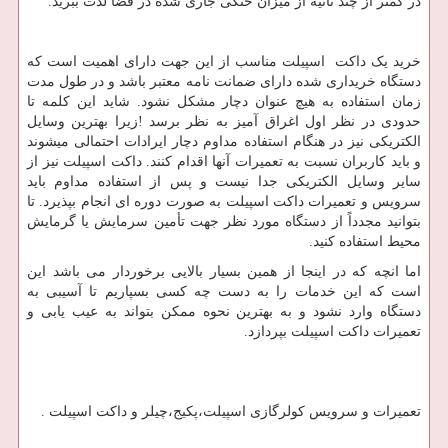
در کمتر از چند ثانیه از میزان خنکی جاری شده در فضا لذت ببرید.
خرید یک داکت اسپیلت مناسب از این جهت دارای اهمیت است که
دستگاه خریداری شده دارای ضمانت نامه معتبر باشد و در طول مدت
زمان استفاده به هیچ عنوان دچار مشکل نشود. شاید این کلمه تا
حدودی در نظر اول اغراق آمیز به نظر برسد !زیرا بهترین وسایل
الکتریکی نیز در هنگام استفاده مداوم دچار ایرادات احتمالی میشوند
و باید کاربران نسبت به تعمیرات آنها اقدام کنند. داکت اسپیلت نیز از
سایر وسایل الکتریکی جدا نیست و پس از استفاده مداوم باید
سرویس و تعمیرات داکت اسپیلت به صورت دوره ای انجام بپذیرد. تا
بتوانید مجدداً از دستگاه مورد نظر جهت تأمین سرمایش یا گرمایش
محیط استفاده کنید.
اما انچه که در اینجا از همین بسیار بالایی برخوردار می باشد این
است که این خدمات را به دست چه کسی بسپاریم تا آسیبی به
دستگاه وارد نشود و به بهترین نحوه ممکن بتواند به عیب یابی و
تعمیرات داکت اسپیلت بپردازد.
تعمیرات و سرویس کولرگازی اسپیلت،پکیج،چیلر و داکت اسپیلت .