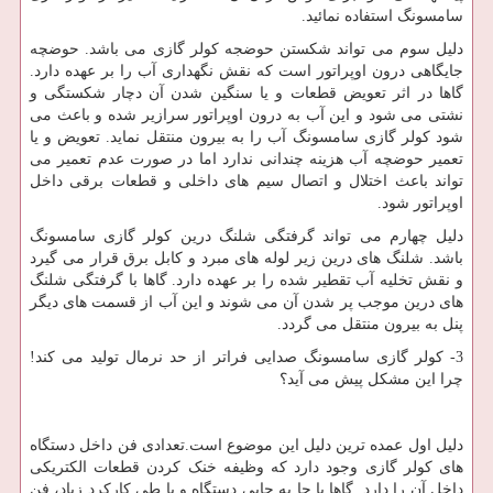
سامسونگ استفاده نمائید.
دلیل سوم می تواند شکستن حوضجه کولر گازی می باشد. حوضچه
جایگاهی درون اوپراتور است که نقش نگهداری آب را بر عهده دارد.
گاها در اثر تعویض قطعات و یا سنگین شدن آن دچار شکستگی و
نشتی می شود و این آب به درون اوپراتور سرازیر شده و باعث می
شود کولر گازی سامسونگ آب را به بیرون منتقل نماید. تعویض و یا
تعمیر حوضچه آب هزینه چندانی ندارد اما در صورت عدم تعمیر می
تواند باعث اختلال و اتصال سیم های داخلی و قطعات برقی داخل
اوپراتور شود.
دلیل چهارم می تواند گرفتگی شلنگ درین کولر گازی سامسونگ
باشد. شلنگ های درین زیر لوله های مبرد و کابل برق قرار می گیرد
و نقش تخلیه آب تقطیر شده را بر عهده دارد. گاها با گرفتگی شلنگ
های درین موجب پر شدن آن می شوند و این آب از قسمت های دیگر
پنل به بیرون منتقل می گردد.
3- کولر گازی سامسونگ صدایی فراتر از حد نرمال تولید می کند!
چرا این مشکل پیش می آید؟
دلیل اول عمده ترین دلیل این موضوع است.تعدادی فن داخل دستگاه
های کولر گازی وجود دارد که وظیفه خنک کردن قطعات الکتریکی
داخل آن را دارد. گاها با جا به جایی دستگاه و یا طی کارکرد زیاد، فن