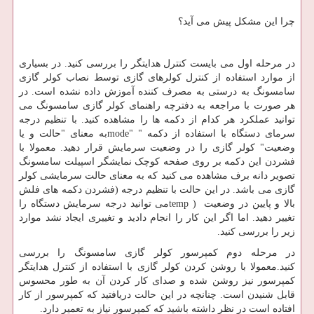
چرا این مشکل پیش می آید؟
در مرحله اول می بایست کنترل هدایتگر را بررسی کنید. در بسیاری
از موارد استفاده از کنترل کولرهای گازی توسط نصاب کولر گازی
سامسونگ به درستی به مصرف کننده آموزش داده نشده است. در
هر صورت با مراجعه به دفترچه راهنمای کولر گازی سامسونگ می
توانید عملکرد هر کدام از دکمه ها را مشاهده کنید. با تنظیم درجه
سرمای دستگاه با استفاده از دکمه "
mode"
به معنای "حالت و یا
وضعیت" کولر گازی را در وضعیت سرمایش قرار دهید. معمولا با
فشردن این دکمه بر روی صفحه کوچک نمایشگر اسپیلت سامسونگ
تصویر دانه برف مشاهده می کنید که به معنای حالت سرمایشی کولر
گازی می باشد. در این حالت با تنظیم درجه (فشردن دکمه های فلش
بالا و پایین در وضعیت
temp )
می توانید درجه سرمایش دستگاه را
تغییر دهید. اما اگر این کار را انجام دادید و تغییری ایجاد نشد موارد
زیر را بررسی کنید.
در مرحله دوم کمپرسور کولر گازی سامسونگ را بررسی
کنید.معمولا با روشن کردن کولر گازی با استفاده از کنترل هدایتگر
کمپرسور نیز روشن شده و صدای کار کردن آن به طور محسوس
قابل شنیدن است. چنانچه در این حالت دریافتید که کمپرسور از کار
افتاده است در نظر داشته باشید که کمپرسور نیاز به تعمیر دارد.