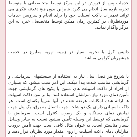
خدمات پس از فروش در این مرکز توسط متخصصانی با متوسط
تجربه یازده سال انجام می گیرد. بنابراین بدون هیچ دغدغه فکری می
توانید تعمیرات داکت اسپیلت خود را برای انجام و سرویس خدمات
موردنظرتان در کمترین زمان ممکن توسط متخصصان خبره به این
مرگز واگذار نمایید.
داتیس کول با تجربه بسیار در زمینه تهویه مطبوع در خدمت
همشهریان گرامی میباشد .
با شروع هر فصل سال نیاز به استفاده از سیستمهای سرمایشی و
گرمایشی مناسب شدت پیدا میکند. این امر سبب میشود که بسیاری
از افراد از داکت اسپیلت های متنوع یا پکیج های گرمایشی جهت
تأمین دمای مورد نیاز منزلشان استفاده کنند. بنا بر تنوع داکت اسپیلت
ها ارائه شده امکانات عرضه شده در آنها تقریباً یکسان است. هر
داکت اسپیلتی دارای یک دو شاخه جهت اتصال به برق، یک پنل جهت
نمایش دمای دستگاه و یک ریموت کنترل است. سرمایش یا
گرمایشی که توسط این وسیله تأمین میشود نسبت به سایر وسایل
بسیار مناسبتر است. به عنوان مثال کافی است جهت تأمین برودت
منازلتان دمای داکت اسپلیت را روی مقدار مورد نظرتان قرار دهید و