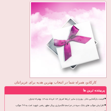
کارکادو، همراه شما در انتخاب بهترین هدیه برای عزیزانتان
پربیننده ترین ها
قیمت بازگشایی دلار، یورو و سایر ارزها امروز ۱۳ خرداد ۱۴۰۵ بهمراه جدول
افزایش موکب های بانک سپه در مراسم خاکسپاری پیکر مطهر رهبر شهید امت به 14 موکب