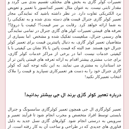
تعمیرات کولر گازی به بخش های مختلف تقسیم بندی می گردد و
مقدار ثابتی نیست. به عنوان مثال تعمیر کندانسور با تعمیر و تعویض
برد الکتریکی تفاوت دارد. در نظر داشته باشید که نمایندگی مجاز
تعمیر کولر گازی جنرال قیمت های دسته بندی شده و به تفکیکی را
به شما ارائه خواهد کرد. رقابت بر سر قیمت؟! کیفیت یا دروغ؟!
تعرفه های قیمتی تعمیرات کولر های گازی جنرال در تمامی نمایندگی
های رسمی جنرال، مبلغیست تفکیک شده و مشخص. اما بسیاری از
متقاضیان تعمیر کولر گازی، به دنبال پائینترین قیمت برای تعمیر کولر
جنرال خود هستند. صد البته که قیمت پائین یا بالا نشان بی کیفیتی با با
کیفیتی خدمات نیست. اما در برخی از مراکز خدمات کولر گازی،
برای جذب مشتری بیشتر اقدام به ارائه تعرفه های قیمتی پائین تر از
حد استاندارد به مشتری می نمایند. به این نکته توجه کنید که کولر
گازی جنرال خود را به دست هر تعمیرکاری نسپارید و قیمت را ملاک
انتخاب تعمیرکار نکنید!
درباره تعمیر کولر گازی برند ال جی بیشتر بدانید!
تعمیر کولرگازی ال جی همچون تعمیر کولرگازی سامسونگ و جنرال
بایستی توسط افراد متخصص و مجرب انجام شود تا فرآیند تعمیر و
سرویس به درستی انجام شود. کولرهای گازی نسل جدید به دلیل
فناوری های جدیدی که در طراحی و ساخت آن به کار رفته است، از