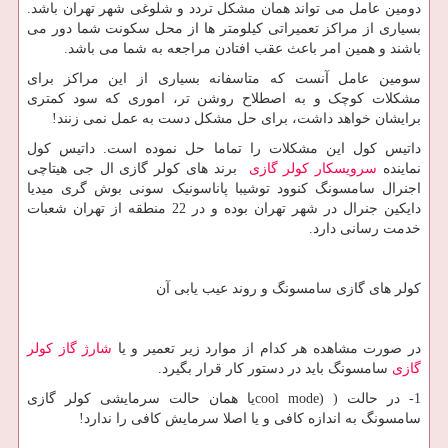
دومین عامل می تواند همان مشکل تردد و شلوغی شهر تهران باشد.
بسیاری از مراکز تعمیراتی کیلومتر ها از محل سکونت شما دور می
باشند و همین امر باعث عقب افتادن مراجعه به شما می باشد.
سومین عامل آنست که متاسفانه بسیاری از این مراکز برای
مشکلات کوچک و به اصطلاح روشن تر، اموری که سود کمتری
برایشان خواهد داشت، برای حل مشکل دست به عمل نمی زنند!
داتیس کول این مشکلات را تماما حل نموده است. داتیس کول
نماینده
سرویسکار کولر گازی
برند های کولر گازی ال جی هیتاچی
اجنرال سامسونگ کنوود توشیبا پاناسونیک سونی بوش گری میدیا
دایکین جنرال در شهر تهران بوده و در 22 منطقه از تهران شعبات
خدمت رسانی دارد.
کولر های گازی سامسونگ و روند عیب یابی آن
در صورت مشاهده هر کدام از موارد زیر تعمیر و یا
شارژ گاز کولر
گازی
سامسونگ باید در دستور کار قرار بگیرد.
1- در حالت (
cool mode)
یا همان حالت سرمایشی کولر گازی
سامسونگ به اندازه کافی و یا اصلا سرمایش کافی را ندارد!