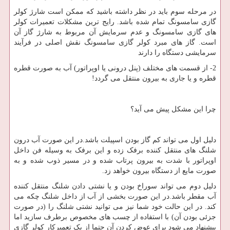
در مرحله سوم باید در نظر داشته باشید که ممکن است شارژ کولر
گازی سامسونگ تمام شده باشد. رایج ترین مشکلات تعمیرات کولر
های گازی سامسونگ و عدم سرمایش آن مربوط به شارژ گاز آن
است. گاز های مبرد کولر گازی سامسونگ نقش اصلی در فرآیند
سرمایشی دستگاه را دارند
2- از قسمت های مختلف (پنل درونی یا اوپراتور) آب به صورت قطره
قطره و یا جاری به بیرون منتقل می گردد!
چرا این مشکل پیش می آید؟
دلیل اول می تواند کم گاز بودن اسپیلت باشد.در این صورت آب درون
شلنگ های منتقل کننده برفک زده و این برفک به وسیله فن داخل
اوپراتور با شدت به بیرون پرتاب شده و در مسیر ذوب شده و به
صورت مایع از دستگاه بیرون خواهد زد.
دلیل دوم می تواند سوراخ بودن و یا نشتی دادن شلنگ منتقل کننده
آب مقطر باشد.در این صورت بخشی از آب از داخل شلنگ چکه می
کند. در این حالت خود شما نیز می توانید نشتی شلنگ را (در صورت
جزئی بودن آن) با استفاده از چسب های مخصوص برطرف سازید اما
پیشنهاد می شود برای عوض کردن آن حتما از یک تعمیرکار کولر گازی