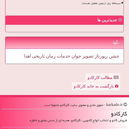
سینماها روز اربعین تعطیل هستند
جدیدترین ها
تگها
جشن
رپورتاژ
تصویر
جوان
خدمات
رمان
تاریخی
اهدا
مطالب کارکادو
بازگشت به خانه کارکادو
karkado.ir - حقوق مادی و معنوی سایت كاركادو محفوظ است
كاركادو
فروش کادو و انتخاب انواع کادویی ، کارکادو، هدیه ای از جنس عشق و خاطره