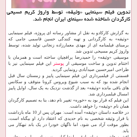
تدوین فیلم سینمایی «وثیقه» توسط واروژ کریم مسیحی
کارگردان شناخته شده سینمای ایران انجام شد.
به گزارش کارکادو به نقل از مشاور رسانه ای پروژه، فیلم سینمایی
«وثیقه» به کارگردانی و تهیه کنندگی حسین قاسمی جامی که
برمبنای فیلمنامه ای از مهدی معمارزاده زنجانی تولید شده، توسط
واروژ کریم مسیحی تدوین شد.
موسیقی «وثیقه» را حمیدرضا یراقچیان ساخته است و همزمان با
اختتام تدوین و ساخت موسیقی از
پوستر
این فیلم سینمایی نیز با
طراحی امیرحسین صیدآبادی رونمایی گردید.
قسمتی از فیلمبرداری این فیلم سینمایی پاییز و زمستان سال قبل
انجام شده بود که به سبب شیوع ویروس کرونا متوقف و سکانس
های باقی مانده «وثیقه» بعد از گذشت نزدیک به یک سال، اوایل پاییز
امسال فیلمبرداری شد.
این فیلم که قرار بود به «خوره» تغییر نام دهد، بنا به تصمیم کارگردان
همان نام «وثیقه» را خواهد داشت.
در خلاصه داستان «وثیقه» آمده است: مهران پس از 10 ماه بازداشت
با قرار وثیقه شخصی به نام حدیدی که اعتقاد دارد او بیگناه است،
بطور موقت آزاد می شود، اما ناگهان خودرا در یک باند تبهکار می
یابد.
افشین هاشمی، پژمان بازغی، لیندا کیانی، نسیم ادبی، امید روحانی،