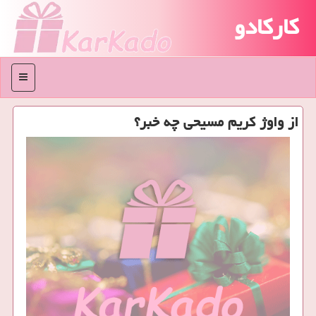
کارکادو
منو
از واوژ كریم مسیحی چه خبر؟