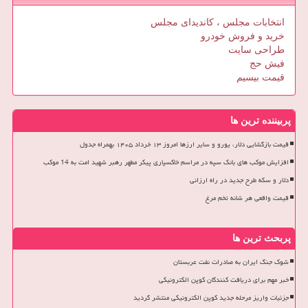
انتخابات مجلس ، کاندیدای مجلس
خرید و فروش خودرو
طراحی سایت
فیش حج
قیمت بیسیم
پربیننده ترین ها
قیمت بازگشایی دلار، یورو و سایر ارزها امروز ۱۳ خرداد ۱۴۰۵ بهمراه جدول
افزایش موکب های بانک سپه در مراسم خاکسپاری پیکر مطهر رهبر شهید امت به 14 موکب
دلار و سکه طرح جدید در راه ارزانی
قیمت واقعی هر شانه تخم مرغ
پربحث ترین ها
شوک جنگ ایران به صادرات نفت عربستان
خبر مهم برای دریافت کنندگان کوپن الکترونیکی
جزئیات واریز مرحله جدید کوپن الکترونیکی منتشر گردید