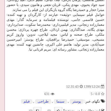
سید جواد یحیوی، مهدی پتکی، قربان نجفی و هامون سیدی، با حضور
میترا حجار و حمیدرضا پگاه گروه بازیگران این فیلم را می سازند.
عوامل فیلم سینمایی «وثیقه» عبارتند از: کارگردان و تهیه کننده:
حسین قاسمی جامی، نویسنده فیلمنامه و سرمایه گذار: مهدی
معمارزاده زنجانی، مدیر فیلمبرداری: محمدرضا سکوت، صدابرداری:
مهدی یگانه، صداگذاری: بهمن اردلان، طراح چهره پردازی: محسن
ملکی، طراح صحنه و لباس: مجید لیلاجی، تدوین: واروژ کریم
مسیحی، موسیقی: حمیدرضا یراقچیان، طراح پوستر: امیرحسین
صیدآبادی، مدیر تولید: هاشم علی اکبری، جانشین تهیه کننده: مهدی
معمارزاده زنجانی، مشاور رسانه ای: مریم قربانی نیا.
1399/12/24
12:31:43
631
5
/
0.0
تگهای خبر:
پوستر
,
سینما
,
طراحی
,
فیلم
این مطلب را می پسندید؟
(0)
(0)