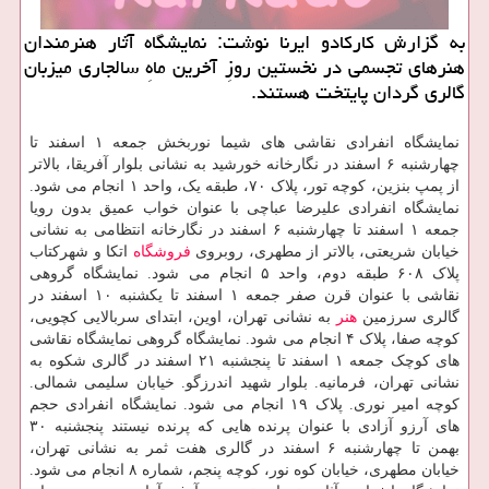
به گزارش کارکادو ایرنا نوشت: نمایشگاه آثار هنرمندان
هنرهای تجسمی در نخستین روزِ آخرین ماهِ سالجاری میزبان
گالری گردان پایتخت هستند.
نمایشگاه انفرادی نقاشی های شیما نوربخش جمعه ۱ اسفند تا
چهارشنبه ۶ اسفند در نگارخانه خورشید به نشانی بلوار آفریقا، بالاتر
از پمپ بنزین، کوچه تور، پلاک ۷۰، طبقه یک، واحد ۱ انجام می شود.
نمایشگاه انفرادی علیرضا عباچی با عنوان خواب عمیق بدون رویا
جمعه ۱ اسفند تا چهارشنبه ۶ اسفند در نگارخانه انتظامی به نشانی
خیابان شریعتی، بالاتر از مطهری، روبروی
فروشگاه
اتکا و شهرکتاب
پلاک ۶۰۸ طبقه دوم، واحد ۵ انجام می شود. نمایشگاه گروهی
نقاشی با عنوان قرن صفر جمعه ۱ اسفند تا یکشنبه ۱۰ اسفند در
گالری سرزمین
هنر
به نشانی تهران، اوین، ابتدای سربالایی کچویی،
کوچه صفا، پلاک ۴ انجام می شود. نمایشگاه گروهی نمایشگاه نقاشی
های کوچک جمعه ۱ اسفند تا پنجشنبه ۲۱ اسفند در گالری شکوه به
نشانی تهران، فرمانیه. بلوار شهید اندرزگو. خیابان سلیمی شمالی.
کوچه امیر نوری. پلاک ۱۹ انجام می شود. نمایشگاه انفرادی حجم
های آرزو‍ آزادی با عنوان پرنده هایی که پرنده نیستند پنجشنبه ۳۰
بهمن تا چهارشنبه ۶ اسفند در گالری هفت ثمر به نشانی تهران،
خیابان مطهری، خیابان کوه نور، کوچه پنجم، شماره ۸ انجام می شود.