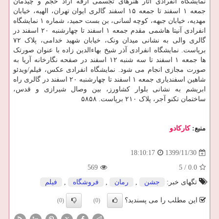
نمایشگاه انفرادی آثار هنرهای تجسمی آرفه آراد حجم و چیدمان
جمعه ۱ اسفند تا جمعه ۱۵ اسفند گالری ایوان تهران، الهیه، خیابان
مهدیه، خیابان جبهه، کوچه لسانی، بن بست حمید، شماره ۱ نمایشگاه
انفرادی آنیتا هاشمی مقدم جمعه ۱ اسفند تا چهارشنبه ۲۰ اسفند در
گالری والی به نشانی میدان ونک، خیابان شهید خدامی، پلاک ۷۲
برپاست. نمایشگاه انفرادی آذر شیخ بهاءالدین زاده با عنوان صورتک
ها جمعه ۱ اسفند تا سه شنبه ۱۲ اسفند در صفحه نگارخانه آریا به
صورت مجازی انجام می شود. نمایشگاه انفرادی عکس، فیلم/ویدئو
شاهین اسفندیاری جمعه ۱ اسفند تا چهارشنبه ۲۰ اسفند در گالری راه
ابریشم به نشانی بلوار کشاورز، بین وصال شیرازی و قدس،
ساختمان تکنو آجر، پلاک ۲۱۰ برپاست. ۵۸۵۸
منبع:
كاركادو
1399/11/30
18:10:17
569
5
/
0.0
تگهای خبر:
جشن
,
رمان
,
فروشگاه
,
فیلم
این مطلب را می پسندید؟
(0)
(0)