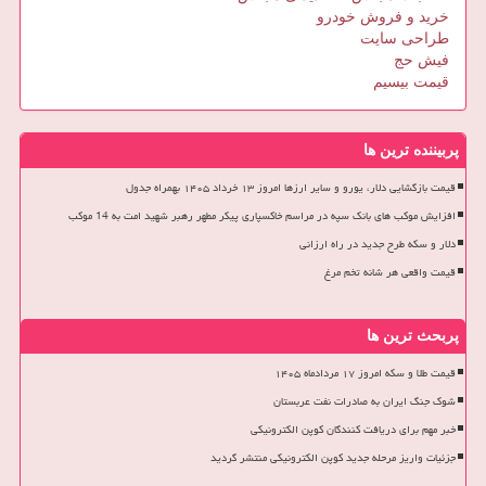
خرید و فروش خودرو
طراحی سایت
فیش حج
قیمت بیسیم
پربیننده ترین ها
قیمت بازگشایی دلار، یورو و سایر ارزها امروز ۱۳ خرداد ۱۴۰۵ بهمراه جدول
افزایش موکب های بانک سپه در مراسم خاکسپاری پیکر مطهر رهبر شهید امت به 14 موکب
دلار و سکه طرح جدید در راه ارزانی
قیمت واقعی هر شانه تخم مرغ
پربحث ترین ها
قیمت طلا و سکه امروز ۱۷ مردادماه ۱۴۰۵
شوک جنگ ایران به صادرات نفت عربستان
خبر مهم برای دریافت کنندگان کوپن الکترونیکی
جزئیات واریز مرحله جدید کوپن الکترونیکی منتشر گردید