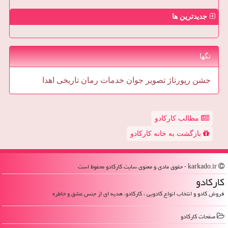
جدیدترین ها
تگها
جشن
رپورتاژ
تصویر
جوان
خدمات
رمان
تاریخی
اهدا
مطالب کارکادو
بازگشت به خانه کارکادو
karkado.ir - حقوق مادی و معنوی سایت كاركادو محفوظ است
كاركادو
فروش کادو و انتخاب انواع کادویی ، کارکادو، هدیه ای از جنس عشق و خاطره
صفحات كاركادو